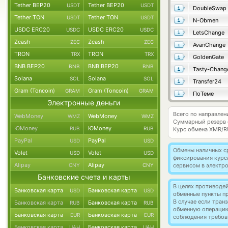
Tether BEP20
Tether BEP20
USDT
USDT
DoubleSwap
Tether TON
Tether TON
USDT
USDT
N-Obmen
USDC ERC20
USDC ERC20
USDC
USDC
LetsChange
Zcash
Zcash
ZEC
ZEC
AvanChange
TRON
TRON
TRX
TRX
GoldenGate
BNB BEP20
BNB BEP20
BNB
BNB
Tasty-Chang
Solana
Solana
SOL
SOL
Transfer24
Gram (Toncoin)
Gram (Toncoin)
GRAM
GRAM
ПоТеме
Электронные деньги
Всего по направле
WebMoney
WebMoney
WMZ
WMZ
Суммарный резерв
ЮMoney
ЮMoney
RUB
RUB
Курс обмена
XMR/R
PayPal
PayPal
USD
USD
Обмены наличных с
Volet
Volet
USD
USD
фиксирования курс
Alipay
Alipay
CNY
CNY
сервисом в электр
Банковские счета и карты
В целях противоде
Банковская карта
Банковская карта
USD
USD
обменные пункты п
В случае если тра
Банковская карта
Банковская карта
RUB
RUB
обменную операци
Банковская карта
Банковская карта
EUR
EUR
соблюдения требов
Банковская карта
Банковская карта
UAH
UAH