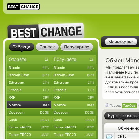
Мониторинг
Таблица
Список
Популярное
Обмен Mone
Мы предлагаем ва
Bitcoin
Bitcoin
BTC
BTC
Наличные RUB по 
Bitcoin Cash
Bitcoin Cash
BCH
BCH
внимание также и
досконально пров
Ethereum
Ethereum
ETH
ETH
Если вы посетили
Litecoin
Litecoin
LTC
LTC
всех возможностя
XRP
XRP
XRP
XRP
Monero
Monero
XMR
XMR
Город:
Тамбов
Dogecoin
Dogecoin
DOGE
DOGE
Курсы обмена
Dash
Dash
DASH
DASH
Tether ERC20
Tether ERC20
USDT
USDT
Обменни
Tether TRC20
Tether TRC20
USDT
USDT
ChBy