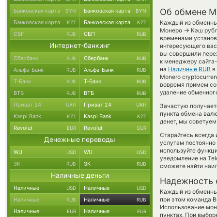
Об обмене M
Банковская карта
Банковская карта
BYN
BYN
Банковская карта
Банковская карта
Каждый из обменных
KZT
KZT
→
Монеро
Кэш рубл
СБП
СБП
RUB
RUB
временами установл
Интернет-банкинг
интересующего вас 
вы совершили перех
Сбербанк
Сбербанк
RUB
RUB
к менеджеру сайта
на
Наличные RUB
в
Альфа-Банк
Альфа-Банк
RUB
RUB
Monero cryptocurre
Т-Банк
Т-Банк
RUB
RUB
вовремя примем со
удаление обменного
ВТБ
ВТБ
RUB
RUB
Приват 24
Приват 24
UAH
UAH
Зачастую получает
пункта обмена валю
Kaspi Bank
Kaspi Bank
KZT
KZT
денег, мы советуем
Revolut
Revolut
EUR
EUR
Старайтесь всегда
Денежные переводы
услугам постоянно
используйте функ
WU
WU
USD
USD
уведомление на Tel
ЗК
ЗК
RUB
RUB
сможете найти наил
Наличные деньги
Надежность 
Наличные
Наличные
USD
USD
Каждый из обменны
при этом команда 
Наличные
Наличные
RUB
RUB
Использование мон
Наличные
Наличные
EUR
EUR
пунктах. При выбор