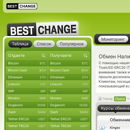
Мониторинг
Таблица
Список
Популярное
Обмен Нали
С помощью нашего
Bitcoin
Bitcoin
BTC
BTC
TrueUSD ERC20 (T
Bitcoin Cash
Bitcoin Cash
BCH
BCH
внимание также и
прошли доскональ
Ethereum
Ethereum
ETH
ETH
Клиентам, посеща
Litecoin
Litecoin
LTC
LTC
показывающий вс
XRP
XRP
XRP
XRP
Monero
Monero
XMR
XMR
Город:
Львов
Dogecoin
Dogecoin
DOGE
DOGE
Курсы обмена
Dash
Dash
DASH
DASH
Tether ERC20
Tether ERC20
USDT
USDT
Обменни
Tether TRC20
Tether TRC20
USDT
USDT
Kingex