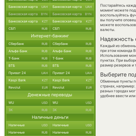
Постарайтесь кажд
Банковская карта
Банковская карта
UAH
UAH
момент можете под
Банковская карта
Банковская карта
BYN
BYN
воспользуйтесь фу
вы получите оповещ
Банковская карта
Банковская карта
KZT
KZT
можете воспользо
СБП
СБП
RUB
RUB
валюты.
Интернет-банкинг
Надежность 
Сбербанк
Сбербанк
RUB
RUB
Каждый из обменны
при этом команда 
Альфа-Банк
Альфа-Банк
RUB
RUB
Использование мон
Т-Банк
Т-Банк
RUB
RUB
пунктах. При выбор
размер резервов и 
ВТБ
ВТБ
RUB
RUB
Приват 24
Приват 24
UAH
UAH
Выберите по
Kaspi Bank
Kaspi Bank
KZT
KZT
Обменные пункты по
странах, например:
Revolut
Revolut
EUR
EUR
разных городах мог
Денежные переводы
удобнее ввести или
WU
WU
USD
USD
ЗК
ЗК
RUB
RUB
Наличные деньги
Наличные
Наличные
USD
USD
Наличные
Наличные
RUB
RUB