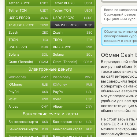
Tether BEP20
Tether BEP20
USDT
USDT
Всего по направле
Tether TON
Tether TON
USDT
USDT
Суммарный резерв
USDC ERC20
USDC ERC20
USDC
USDC
Официальный курс
TrueUSD ERC20
TrueUSD ERC20
TUSD
TUSD
Обмены наличных с
Zcash
Zcash
ZEC
ZEC
фиксирования курс
TRON
TRON
TRX
TRX
сервисом в электр
BNB BEP20
BNB BEP20
BNB
BNB
Обмен Cash 
Solana
Solana
SOL
SOL
В приведенной таб
Gram (Toncoin)
Gram (Toncoin)
GRAM
GRAM
или ручной обмен 
Электронные деньги
также свое внимани
на сайт интересующ
WebMoney
WebMoney
WMZ
WMZ
вы совершили перех
ЮMoney
ЮMoney
RUB
RUB
к оператору сайта-
обменника автомат
PayPal
PayPal
USD
USD
могут предложить о
Volet
Volet
USD
USD
удобном для вас пу
соответствующие м
Alipay
Alipay
CNY
CNY
обменного сайта из
Банковские счета и карты
Не стоит забывать,
Банковская карта
Банковская карта
USD
USD
→
Cash-EUR
TUSD-E
меняли электронные
Банковская карта
Банковская карта
RUB
RUB
воспользуйтесь наш
Банковская карта
Банковская карта
EUR
EUR