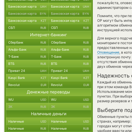
пожалуйста, опове
Банковская карта
Банковская карта
UAH
UAH
администратором са
Банковская карта
Банковская карта
BYN
BYN
Помните, что при п
OP могут быть инте
Банковская карта
Банковская карта
KZT
KZT
алгоритмом обмена 
СБП
СБП
RUB
RUB
инструкцией испол
Интернет-банкинг
Для верного подсче
Сбербанк
Сбербанк
RUB
RUB
мониторинге посто
предоставленные н
Альфа-Банк
Альфа-Банк
RUB
RUB
Оповещение
, в ко
Т-Банк
Т-Банк
RUB
RUB
электронную почту 
отсутствия обменн
ВТБ
ВТБ
RUB
RUB
двух обменов через
Приват 24
Приват 24
UAH
UAH
Надежность 
Kaspi Bank
Kaspi Bank
KZT
KZT
Каждый из обменны
Revolut
Revolut
EUR
EUR
при этом команда 
Денежные переводы
Использование мон
пунктах. При выбор
WU
WU
USD
USD
размер резервов и 
ЗК
ЗК
RUB
RUB
Выберите по
Наличные деньги
Обменные пункты по
странах, например:
Наличные
Наличные
USD
USD
городах могут отли
Наличные
Наличные
RUB
RUB
удобнее ввести или