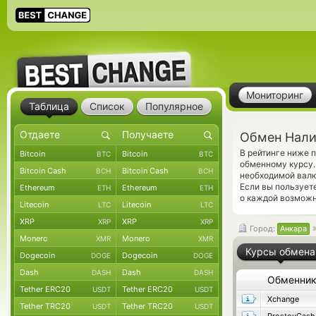
Мониторинг
Таблица
Список
Популярное
Обмен Нали
В рейтинге ниже 
Bitcoin
Bitcoin
BTC
BTC
обменному курсу.
Bitcoin Cash
Bitcoin Cash
BCH
BCH
необходимой валю
Если вы пользует
Ethereum
Ethereum
ETH
ETH
о каждой возможн
Litecoin
Litecoin
LTC
LTC
XRP
XRP
XRP
XRP
Город:
Анкара
Monero
Monero
XMR
XMR
Курсы обмена
Dogecoin
Dogecoin
DOGE
DOGE
Dash
Dash
DASH
DASH
Обменни
Tether ERC20
Tether ERC20
USDT
USDT
Xchange
Tether TRC20
Tether TRC20
USDT
USDT