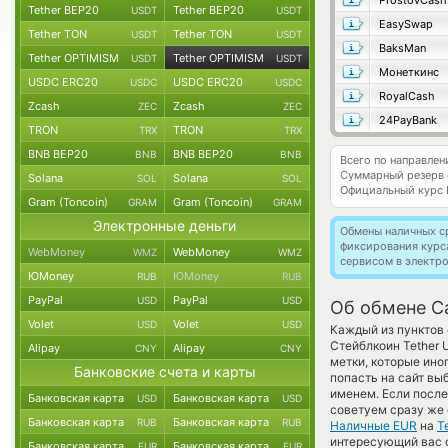
ProstovCash
Tether BEP20
Tether BEP20
USDT
USDT
EasySwap
Tether TON
Tether TON
USDT
USDT
BaksMan
Tether OPTIMISM
Tether OPTIMISM
USDT
USDT
Монеткинс
USDC ERC20
USDC ERC20
USDC
USDC
RoyalCash
Zcash
Zcash
ZEC
ZEC
24PayBank
TRON
TRON
TRX
TRX
BNB BEP20
BNB BEP20
BNB
BNB
Всего по направле
Суммарный резерв
Solana
Solana
SOL
SOL
Официальный курс
Gram (Toncoin)
Gram (Toncoin)
GRAM
GRAM
Электронные деньги
Обмены наличных с
фиксирования курс
WebMoney
WebMoney
WMZ
WMZ
сервисом в электр
ЮMoney
ЮMoney
RUB
RUB
PayPal
PayPal
USD
USD
Об обмене C
Volet
Volet
USD
USD
Каждый из пунктов 
Стейблкоин Tether 
Alipay
Alipay
CNY
CNY
метки, которые ино
Банковские счета и карты
попасть на сайт вы
именем. Если после
Банковская карта
Банковская карта
USD
USD
советуем сразу же 
Банковская карта
Банковская карта
RUB
RUB
Наличные EUR
на
T
интересующий вас об
Банковская карта
Банковская карта
EUR
EUR