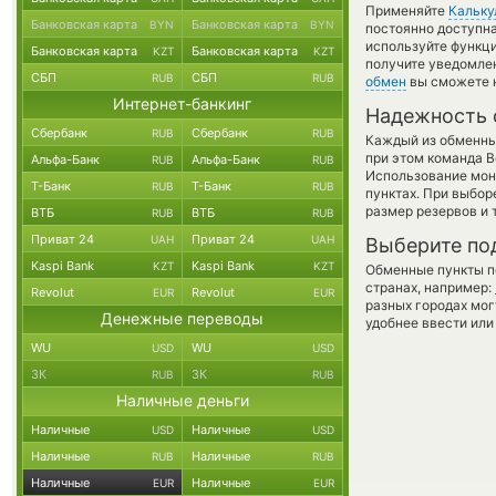
Применяйте
Кальку
Банковская карта
Банковская карта
BYN
BYN
постоянно доступн
используйте функ
Банковская карта
Банковская карта
KZT
KZT
получите уведомлен
СБП
СБП
RUB
RUB
обмен
вы сможете н
Интернет-банкинг
Надежность 
Сбербанк
Сбербанк
RUB
RUB
Каждый из обменны
при этом команда 
Альфа-Банк
Альфа-Банк
RUB
RUB
Использование мон
Т-Банк
Т-Банк
RUB
RUB
пунктах. При выбор
размер резервов и 
ВТБ
ВТБ
RUB
RUB
Приват 24
Приват 24
UAH
UAH
Выберите по
Kaspi Bank
Kaspi Bank
KZT
KZT
Обменные пункты по
странах, например:
Revolut
Revolut
EUR
EUR
разных городах мог
Денежные переводы
удобнее ввести или
WU
WU
USD
USD
ЗК
ЗК
RUB
RUB
Наличные деньги
Наличные
Наличные
USD
USD
Наличные
Наличные
RUB
RUB
Наличные
Наличные
EUR
EUR