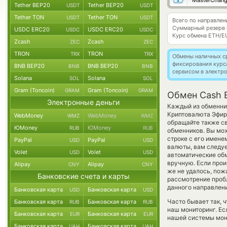
MasterChan
Tether BEP20
Tether BEP20
USDT
USDT
Tether TON
Tether TON
USDT
USDT
Всего по направле
Суммарный резерв
USDC ERC20
USDC ERC20
USDC
USDC
Курс обмена
ETH/E
Zcash
Zcash
ZEC
ZEC
TRON
TRON
TRX
TRX
Обмены наличных с
фиксирования курс
BNB BEP20
BNB BEP20
BNB
BNB
сервисом в электр
Solana
Solana
SOL
SOL
Gram (Toncoin)
Gram (Toncoin)
GRAM
GRAM
Обмен Cash 
Электронные деньги
Каждый из обменник
Криптовалюта Эфир
WebMoney
WebMoney
WMZ
WMZ
обращайте также св
ЮMoney
ЮMoney
RUB
RUB
обменников. Вы мож
строке с его имене
PayPal
PayPal
USD
USD
валюты, вам следуе
Volet
Volet
USD
USD
автоматические о
вручную. Если прои
Alipay
Alipay
CNY
CNY
же не удалось, по
Банковские счета и карты
рассмотрение пробл
данного направлен
Банковская карта
Банковская карта
USD
USD
Часто бывает так, 
Банковская карта
Банковская карта
RUB
RUB
наш мониторинг. Ес
Банковская карта
Банковская карта
EUR
EUR
нашей системы мони
Банковская карта
Банковская карта
UAH
UAH