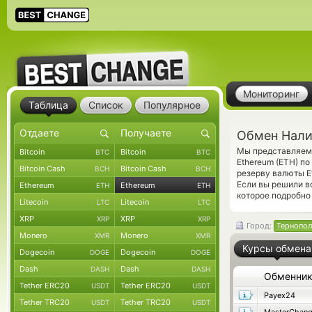
Мониторинг
Таблица
Список
Популярное
Обмен Нали
Мы представляем 
Bitcoin
Bitcoin
BTC
BTC
Ethereum (ETH) по
Bitcoin Cash
Bitcoin Cash
BCH
BCH
резерву валюты E
Если вы решили в
Ethereum
Ethereum
ETH
ETH
которое подробно
Litecoin
Litecoin
LTC
LTC
XRP
XRP
XRP
XRP
Город:
Тернопол
Monero
Monero
XMR
XMR
Курсы обмена
Dogecoin
Dogecoin
DOGE
DOGE
Dash
Dash
DASH
DASH
Обменни
Tether ERC20
Tether ERC20
USDT
USDT
Payex24
Tether TRC20
Tether TRC20
USDT
USDT