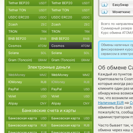
Tether BEP20
Tether BEP20
USDT
USDT
EasySwap
Tether TON
Tether TON
USDT
USDT
Монеткинс
USDC ERC20
USDC ERC20
USDC
USDC
Всего по направле
Zcash
Zcash
ZEC
ZEC
Суммарный резерв
TRON
TRON
TRX
TRX
Курс обмена
ATOM/
BNB BEP20
BNB BEP20
BNB
BNB
Обмены наличных с
Cosmos
Cosmos
ATOM
ATOM
фиксирования курс
Solana
Solana
SOL
SOL
сервисом в электр
Gram (Toncoin)
Gram (Toncoin)
GRAM
GRAM
Электронные деньги
Об обмене C
Каждый из пунктов 
WebMoney
WebMoney
WMZ
WMZ
Криптовалюта Cosm
ЮMoney
ЮMoney
RUB
RUB
которые иногда рас
кликните один раз 
PayPal
PayPal
USD
USD
обнаружена возмож
Volet
Volet
USD
USD
так, что возникли 
Наличные EUR
на
C
Alipay
Alipay
CNY
CNY
обменять Euro cash
Банковские счета и карты
пожалуйста, сообщ
администратором пу
Банковская карта
Банковская карта
USD
USD
Часто бывает так, 
Банковская карта
Банковская карта
RUB
RUB
обмена через наш с
Банковская карта
Банковская карта
EUR
EUR