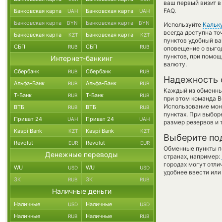
ваш первый визит в
FAQ.
Банковская карта
Банковская карта
UAH
UAH
Банковская карта
Банковская карта
BYN
BYN
Используйте
Кальк
всегда доступна т
Банковская карта
Банковская карта
KZT
KZT
пунктов удобный ва
СБП
СБП
RUB
RUB
оповещение о выгод
пунктов, при помо
Интернет-банкинг
валюту.
Сбербанк
Сбербанк
RUB
RUB
Надежность 
Альфа-Банк
Альфа-Банк
RUB
RUB
Каждый из обменны
Т-Банк
Т-Банк
RUB
RUB
при этом команда 
Использование мон
ВТБ
ВТБ
RUB
RUB
пунктах. При выбор
Приват 24
Приват 24
UAH
UAH
размер резервов и 
Kaspi Bank
Kaspi Bank
KZT
KZT
Выберите по
Revolut
Revolut
EUR
EUR
Обменные пункты по
Денежные переводы
странах, например:
городах могут отли
WU
WU
USD
USD
удобнее ввести или
ЗК
ЗК
RUB
RUB
Наличные деньги
Наличные
Наличные
USD
USD
Наличные
Наличные
RUB
RUB