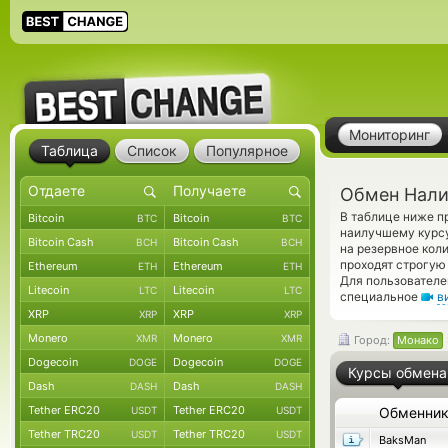
Мониторинг
Таблица
Список
Популярное
Обмен Нали
В таблице ниже п
Bitcoin
Bitcoin
BTC
BTC
наилучшему курсу
Bitcoin Cash
Bitcoin Cash
BCH
BCH
на резервное кол
проходят строгую
Ethereum
Ethereum
ETH
ETH
Для пользователе
Litecoin
Litecoin
LTC
LTC
специальное
в
XRP
XRP
XRP
XRP
Monero
Monero
XMR
XMR
Город:
Монако
Dogecoin
Dogecoin
DOGE
DOGE
Курсы обмена
Dash
Dash
DASH
DASH
Tether ERC20
Tether ERC20
USDT
USDT
Обменни
Tether TRC20
Tether TRC20
USDT
USDT
BaksMan