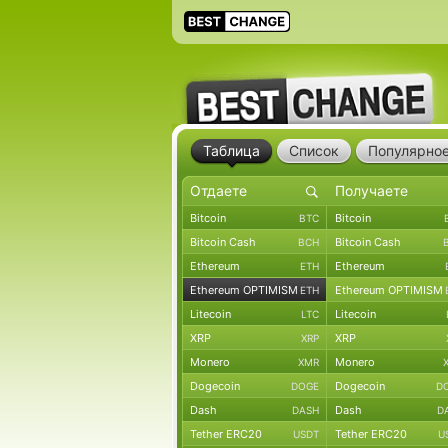
Таблица
Список
Популярно
Bitcoin
Bitcoin
BTC
Bitcoin Cash
Bitcoin Cash
BCH
Ethereum
Ethereum
ETH
Ethereum OPTIMISM
Ethereum OPTIMISM
ETH
Litecoin
Litecoin
LTC
XRP
XRP
XRP
Monero
Monero
XMR
Dogecoin
Dogecoin
DOGE
D
Dash
Dash
DASH
D
Tether ERC20
Tether ERC20
USDT
U