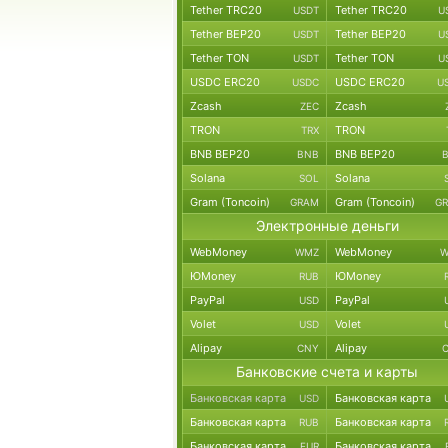
Tether TRC20
Tether TRC20
USDT
U
Tether BEP20
Tether BEP20
USDT
U
Tether TON
Tether TON
USDT
U
USDC ERC20
USDC ERC20
USDC
U
Zcash
Zcash
ZEC
TRON
TRON
TRX
BNB BEP20
BNB BEP20
BNB
Solana
Solana
SOL
Gram (Toncoin)
Gram (Toncoin)
GRAM
G
Электронные деньги
WebMoney
WebMoney
WMZ
W
ЮMoney
ЮMoney
RUB
PayPal
PayPal
USD
Volet
Volet
USD
Alipay
Alipay
CNY
Банковские счета и карты
Банковская карта
Банковская карта
USD
Банковская карта
Банковская карта
RUB
Банковская карта
Банковская карта
EUR