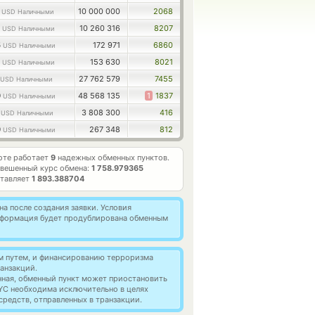
9
10 000 000
2068
USD Наличными
9
10 260 316
8207
USD Наличными
5
172 971
6860
USD Наличными
2
153 630
8021
USD Наличными
27 762 579
7455
USD Наличными
9
48 568 135
1
1837
USD Наличными
6
3 808 300
416
USD Наличными
9
267 348
812
USD Наличными
оте работает
9
надежных обменных пунктов.
вешенный курс обмена:
1 758.979365
ставляет
1 893.388704
а после создания заявки. Условия
информация будет продублирована обменным
м путем, и финансированию терроризма
анзакций.
нная, обменный пункт может приостановить
YC необходима исключительно в целях
редств, отправленных в транзакции.