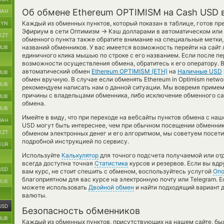
Об обмене Ethereum OPTIMISM на Cash USD в
UAH
Каждый из обменных пунктов, который показан в таблице, готов п
BYN
→
Эфириум в сети Оптимизм
Кэш долларами в автоматическом или
KZT
обменного пункта также обратите внимание на специальные метки,
названий обменников. У вас имеется возможность перейти на сайт
RUB
единичного клика мышью по строке с его названием. Если после п
возможности осуществления обмена, обратитесь к его оператору. 
автоматический обмен
Ethereum OPTIMISM (ETH)
на
Наличные USD
RUB
обмен вручную. В случае если обменять Ethereum in Optimism networ
RUB
рекомендуем написать нам о данной ситуации. Мы вовремя приме
причины с владельцами обменника, либо исключение обменного са
RUB
обмена.
RUB
Имейте в виду, что при переходе на вебсайты пунктов обмена с на
UAH
USD могут быть интереснее, чем при обычном посещении обменнико
KZT
обменом электронных денег и его алгоритмом, мы советуем посети
подробной инструкцией по сервису.
EUR
Используйте
Калькулятор
для точного подсчета получаемой или о
всегда доступна точная
Статистика
курсов и резервов. Если вы вд
USD
вам курс, не стоит спешить с обменом, воспользуйтесь услугой
Оп
благоприятном для вас курсе на электронную почту или Telegram. Е
RUB
можете использовать
Двойной обмен
и найти подходящий вариант 
валюты.
USD
Безопасность обменников
RUB
Каждый из обменных пунктов, присутствующих на нашем сайте, бы