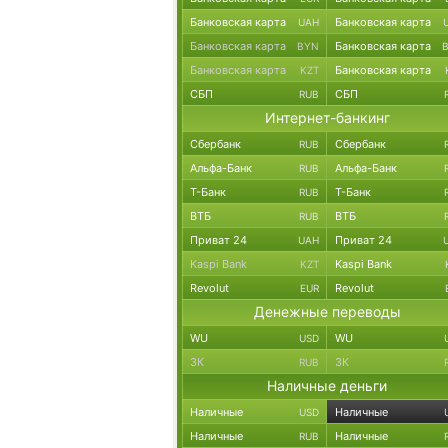
Банковская карта
Банковская карта
UAH
Банковская карта
Банковская карта
BYN
Банковская карта
Банковская карта
KZT
СБП
СБП
RUB
Интернет-банкинг
Сбербанк
Сбербанк
RUB
Альфа-Банк
Альфа-Банк
RUB
Т-Банк
Т-Банк
RUB
ВТБ
ВТБ
RUB
Приват 24
Приват 24
UAH
Kaspi Bank
Kaspi Bank
KZT
Revolut
Revolut
EUR
Денежные переводы
WU
WU
USD
ЗК
ЗК
RUB
Наличные деньги
Наличные
Наличные
USD
Наличные
Наличные
RUB