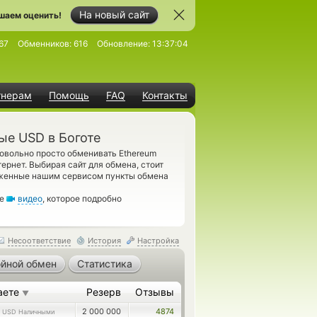
На новый сайт
шаем оценить!
67
Обменников:
616
Обновление:
13:37:04
тнерам
Помощь
FAQ
Контакты
ые USD в Боготе
овольно просто обменивать Ethereum
рнет. Выбирая сайт для обмена, стоит
оженные нашим сервисом пункты обмена
те
видео
, которое подробно
Несоответствие
История
Настройка
йной обмен
Статистика
аете
Резерв
Отзывы
▼
4
2 000 000
4874
USD Наличными