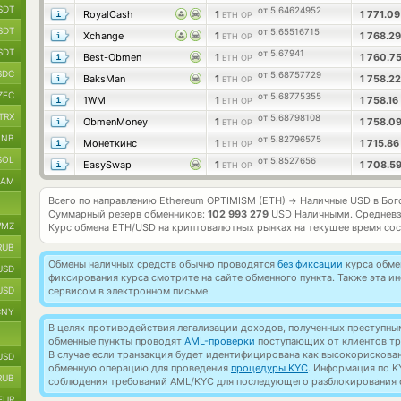
SDT
от 5.64624952
RoyalCash
1
1 771.0
ETH OP
SDT
от 5.65516715
Xchange
1
1 768.2
ETH OP
SDT
от 5.67941
Best-Obmen
1
1 760.7
ETH OP
SDC
от 5.68757729
BaksMan
1
1 758.2
ETH OP
ZEC
от 5.68775355
1WM
1
1 758.16
ETH OP
TRX
от 5.68798108
ObmenMoney
1
1 758.0
ETH OP
BNB
от 5.82796575
Монеткинс
1
1 715.8
ETH OP
SOL
от 5.8527656
EasySwap
1
1 708.5
ETH OP
RAM
Всего по направлению Ethereum OPTIMISM (ETH)
Наличные USD в Бог
→
Суммарный резерв обменников:
102 993 279
USD Наличными.
Средневз
MZ
Курс обмена
ETH/USD
на криптовалютных рынках на текущее время со
RUB
Обмены наличных средств обычно проводятся
без фиксации
курса обмен
USD
фиксирования курса смотрите на сайте обменного пункта. Также эта 
USD
сервисом в электронном письме.
CNY
В целях противодействия легализации доходов, полученных преступны
обменные пункты проводят
AML-проверки
поступающих от клиентов тр
В случае если транзакция будет идентифицирована как высокорискова
USD
обменную операцию для проведения
процедуры KYC
. Информация по K
RUB
соблюдения требований AML/KYC для последующего разблокирования с
EUR