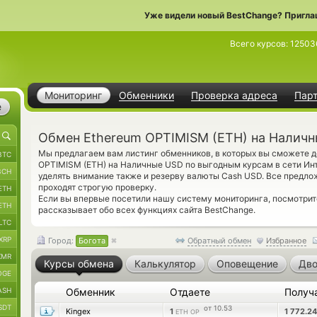
Уже видели новый BestChange? Пригла
Всего курсов:
12503
Мониторинг
Обменники
Проверка адреса
Пар
е
Обмен Ethereum OPTIMISM (ETH) на Наличн
Мы предлагаем вам листинг обменников, в которых вы сможете д
BTC
OPTIMISM (ETH) на Наличные USD по выгодным курсам в сети Инте
BCH
уделять внимание также и резерву валюты Cash USD. Все предл
проходят строгую проверку.
ETH
Если вы впервые посетили нашу систему мониторинга, посмотри
ETH
рассказывает обо всех функциях сайта BestChange.
LTC
XRP
Город:
Богота
Обратный обмен
Избранное
XMR
Курсы обмена
Калькулятор
Оповещение
Дво
OGE
ASH
Обменник
Отдаете
Получ
SDT
от 10.53
Kingex
1
1 772.2
ETH OP