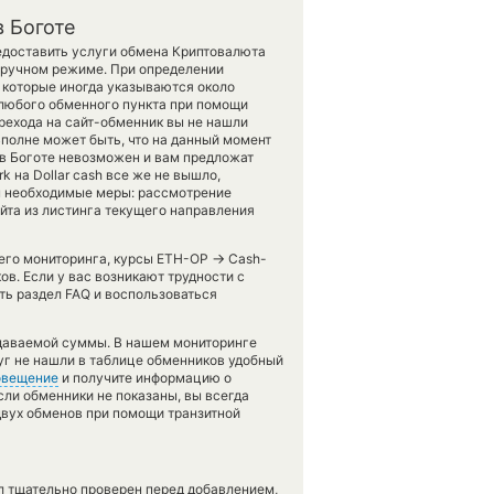
 Боготе
редоставить услуги обмена Криптовалюта
 ручном режиме. При определении
 которые иногда указываются около
 любого обменного пункта при помощи
ерехода на сайт-обменник вы не нашли
Вполне может быть, что на данный момент
в Боготе невозможен и вам предложат
k на Dollar cash все же не вышло,
м необходимые меры: рассмотрение
йта из листинга текущего направления
→
шего мониторинга, курсы ETH-OP
Cash-
в. Если у вас возникают трудности с
ть раздел FAQ и воспользоваться
тдаваемой суммы. В нашем мониторинге
руг не нашли в таблице обменников удобный
овещение
и получите информацию о
сли обменники не показаны, вы всегда
двух обменов при помощи транзитной
л тщательно проверен перед добавлением,