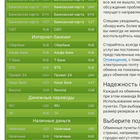
все же не вышло, 
Банковская карта
Банковская карта
обсуждение проблем
UAH
UAH
текущего направле
Банковская карта
Банковская карта
BYN
BYN
Спешим уведомить,
Банковская карта
Банковская карта
KZT
KZT
обнаружить более 
СБП
СБП
RUB
RUB
вы никогда не меня
воспользуйтесь наш
Интернет-банкинг
Старайтесь всегда
Сбербанк
Сбербанк
RUB
RUB
услугам постоянно
Альфа-Банк
Альфа-Банк
RUB
RUB
представленные на
Оповещение
, с по
Т-Банк
Т-Банк
RUB
RUB
электронную почту 
ВТБ
ВТБ
RUB
RUB
обмена не показаны
двух обменов при 
Приват 24
Приват 24
UAH
UAH
Kaspi Bank
Kaspi Bank
KZT
KZT
Надежность 
Revolut
Revolut
EUR
EUR
Каждый из обменны
при этом команда 
Денежные переводы
Использование мон
WU
WU
USD
USD
пунктах. При выбор
размер резервов и 
ЗК
ЗК
RUB
RUB
Выберите по
Наличные деньги
Обменные пункты по
Наличные
Наличные
USD
USD
странах, например:
Наличные
Наличные
RUB
RUB
городах могут отли