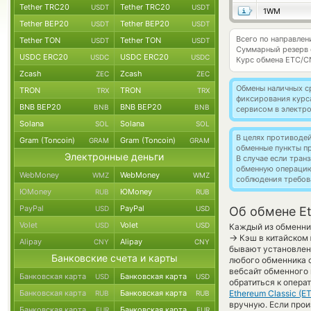
Tether TRC20
Tether TRC20
USDT
USDT
1WM
Tether BEP20
Tether BEP20
USDT
USDT
Всего по направлен
Tether TON
Tether TON
USDT
USDT
Суммарный резерв
USDC ERC20
USDC ERC20
USDC
USDC
Курс обмена
ETC/C
Zcash
Zcash
ZEC
ZEC
Обмены наличных с
TRON
TRON
TRX
TRX
фиксирования курс
BNB BEP20
BNB BEP20
BNB
BNB
сервисом в электр
Solana
Solana
SOL
SOL
В целях противоде
Gram (Toncoin)
Gram (Toncoin)
GRAM
GRAM
обменные пункты п
Электронные деньги
В случае если тра
обменную операци
WebMoney
WebMoney
WMZ
WMZ
соблюдения требов
ЮMoney
ЮMoney
RUB
RUB
PayPal
PayPal
USD
USD
Об обмене Et
Volet
Volet
USD
USD
Каждый из обменник
→
Кэш в китайском 
Alipay
Alipay
CNY
CNY
бывают установлены
Банковские счета и карты
любого обменника 
вебсайт обменного
Банковская карта
Банковская карта
USD
USD
обратиться к опера
Банковская карта
Банковская карта
Ethereum Classic (E
RUB
RUB
вручную. Если прои
Банковская карта
Банковская карта
EUR
EUR