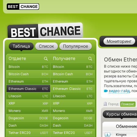
Мониторинг
Таблица
Список
Популярное
Обмен Ether
В списке ниже пе
Bitcoin
Bitcoin
BTC
BTC
выгодности обмен
Bitcoin Cash
Bitcoin Cash
BCH
BCH
резерв валюты Ca
тщательную прове
Ethereum
Ethereum
ETH
ETH
Пользователям, п
Ethereum Classic
Ethereum Classic
ETC
ETC
видео-гайд
, п
Litecoin
Litecoin
LTC
LTC
XRP
XRP
XRP
XRP
Город:
Гонконг
Monero
Monero
XMR
XMR
Курсы обмена
Dogecoin
Dogecoin
DOGE
DOGE
Dash
Dash
DASH
DASH
Обменни
Tether ERC20
Tether ERC20
USDT
USDT
Kingex