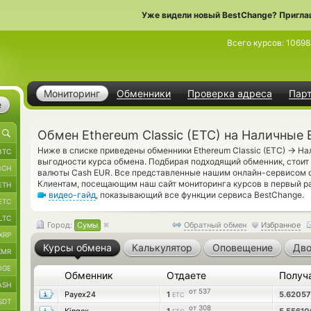
Уже видели новый BestChange? Пригла
Всего курсов:
10698
Мониторинг
Обменники
Проверка адреса
Пар
е
Обмен Ethereum Classic (ETC) на Наличные
→
Ниже в списке приведены обменники Ethereum Classic (ETC)
Нал
BTC
выгодности курса обмена. Подбирая подходящий обменник, стоит
BCH
валюты Cash EUR. Все представленные нашим онлайн-сервисом 
Клиентам, посещающим наш сайт мониторинга курсов в первый р
ETH
видео-гайд
, показывающий все функции сервиса BestChange.
ETC
LTC
Город:
Сумы
Обратный обмен
Избранное
XRP
Курсы обмена
Калькулятор
Оповещение
Дво
XMR
OGE
Обменник
Отдаете
Получ
ASH
от 537
Payex24
1
5.6205
ETC
SDT
от 308