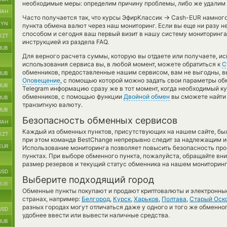
необходимые меры: определим причину проблемы, либо же удалим 
UAH
→
Часто получается так, что курсы ЭфирКлассик
Cash-EUR намного 
BYN
пункта обмена валют через наш мониторинг. Если вы еще ни разу 
способом и сегодня ваш первый визит в нашу систему мониторинга
KZT
инструкцией из раздела FAQ.
RUB
Для верного расчета суммы, которую вы отдаете или получаете, и
использования сервиса вы, в любой момент, можете обратиться к
С
обменников, предоставленные нашим сервисом, вам не выгодны, 
RUB
Оповещение
, с помощью которой можно задать свои параметры обм
RUB
Telegram информацию сразу же в тот момент, когда необходимый ку
обменников, с помощью функции
Двойной обмен
вы сможете найти 
RUB
транзитную валюту.
RUB
Безопасность обменных сервисов
UAH
Каждый из обменных пунктов, присутствующих на нашем сайте, бы
KZT
при этом команда BestChange непрерывно следит за надлежащим и
EUR
Использование мониторинга позволяет повысить безопасность пр
пунктах. При выборе обменного пункта, пожалуйста, обращайте вн
размер резервов и текущий статус обменника на нашем мониторинг
USD
Выберите подходящий город
RUB
Обменные пункты покупают и продают криптовалюты и электронные
странах, например:
Белгород
,
Курск
,
Харьков
,
Полтава
,
Старый Оск
разных городах могут отличаться даже у одного и того же обменног
USD
удобнее ввести или вывести наличные средства.
RUB