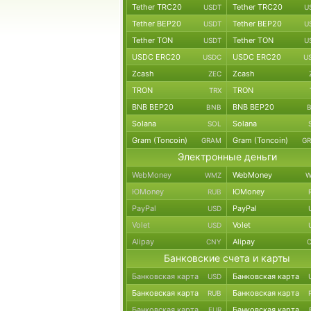
Tether TRC20
Tether TRC20
USDT
U
Tether BEP20
Tether BEP20
USDT
U
Tether TON
Tether TON
USDT
U
USDC ERC20
USDC ERC20
USDC
U
Zcash
Zcash
ZEC
TRON
TRON
TRX
BNB BEP20
BNB BEP20
BNB
Solana
Solana
SOL
Gram (Toncoin)
Gram (Toncoin)
GRAM
G
Электронные деньги
WebMoney
WebMoney
WMZ
W
ЮMoney
ЮMoney
RUB
PayPal
PayPal
USD
Volet
Volet
USD
Alipay
Alipay
CNY
Банковские счета и карты
Банковская карта
Банковская карта
USD
Банковская карта
Банковская карта
RUB
Банковская карта
Банковская карта
EUR