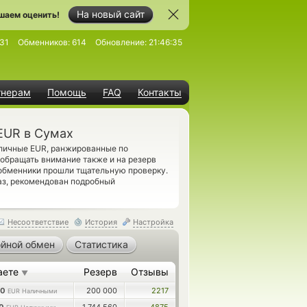
На новый сайт
шаем оценить!
31
Обменников:
614
Обновление:
21:46:35
тнерам
Помощь
FAQ
Контакты
 EUR в Сумах
ичные EUR, ранжированные по
 обращать внимание также и на резерв
обменники прошли тщательную проверку.
аз, рекомендован подробный
Несоответствие
История
Настройка
йной обмен
Статистика
аете
Резерв
Отзывы
▼
70
200 000
2217
EUR Наличными