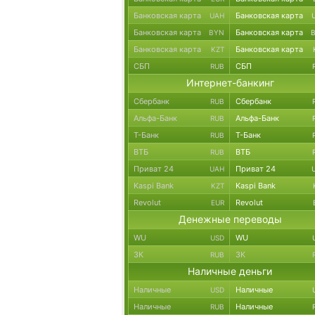
Банковская карта
Банковская карта
UAH
Банковская карта
Банковская карта
BYN
Банковская карта
Банковская карта
KZT
СБП
СБП
RUB
Интернет-банкинг
Сбербанк
Сбербанк
RUB
Альфа-Банк
Альфа-Банк
RUB
Т-Банк
Т-Банк
RUB
ВТБ
ВТБ
RUB
Приват 24
Приват 24
UAH
Kaspi Bank
Kaspi Bank
KZT
Revolut
Revolut
EUR
Денежные переводы
WU
WU
USD
ЗК
ЗК
RUB
Наличные деньги
Наличные
Наличные
USD
Наличные
Наличные
RUB