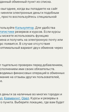
данный обменный пункт из списка.
выгоднее, когда вы попадаете на сайт
не меняли электронные деньги подобным
, просто воспользуйтесь специальной
спользуйте
Калькулятор
. Для удобства
татистике
резервов и курсов. Если курсы
вы можете использовать функцию
ена и получить на электронную почту или
рс появится. В случае отсутствия
оптимальный вариант двух обменов через
л тщательно проверен перед добавлением,
сполнением ими своих обязательств.
оводимых финансовых операций в обменных
имание на отзывы других пользователей,
е.
 деньги за наличные во многих городах и
ол
,
Кременчуг
,
Орел
. Курсы и резервы в
о пункта. Выберите локацию, где вам будет