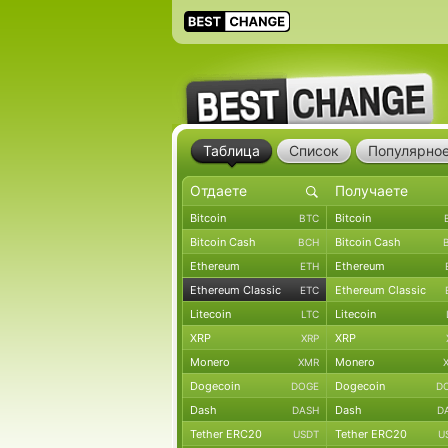
Таблица
Список
Популярно
Bitcoin
Bitcoin
BTC
Bitcoin Cash
Bitcoin Cash
BCH
Ethereum
Ethereum
ETH
Ethereum Classic
Ethereum Classic
ETC
Litecoin
Litecoin
LTC
XRP
XRP
XRP
Monero
Monero
XMR
Dogecoin
Dogecoin
DOGE
D
Dash
Dash
DASH
D
Tether ERC20
Tether ERC20
USDT
U