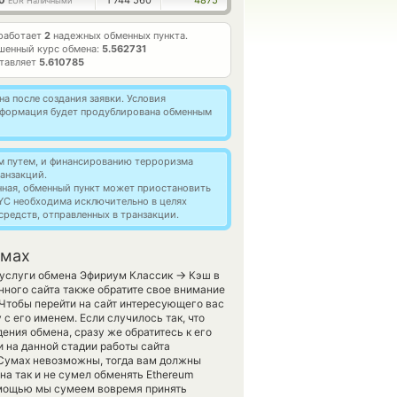
00
1 744 560
4875
EUR Наличными
работает
2
надежных обменных пункта.
шенный курс обмена:
5.562731
ставляет
5.610785
а после создания заявки. Условия
информация будет продублирована обменным
м путем, и финансированию терроризма
анзакций.
нная, обменный пункт может приостановить
YC необходима исключительно в целях
редств, отправленных в транзакции.
умах
→
т услуги обмена Эфириум Классик
Кэш в
ного сайта также обратите свое внимание
. Чтобы перейти на сайт интересующего вас
с его именем. Если случилось так, что
ения обмена, сразу же обратитесь к его
и на данной стадии работы сайта
Сумах невозможны, тогда вам должны
а так и не сумел обменять Ethereum
помощью мы сумеем вовремя принять