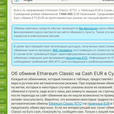
Kingex
1
5.5561
ETC
SDT
SDT
Всего по направлению Ethereum Classic (ETC)
Наличные EUR в Сумах 
→
Суммарный резерв обменников:
1 944 560
EUR Наличными.
Средневзве
SDT
Курс обмена
ETC/EUR
на криптовалютных рынках на текущее время со
SDC
ZEC
Обмены наличных средств обычно проводятся
без фиксации
курса обмен
фиксирования курса смотрите на сайте обменного пункта. Также эта 
TRX
сервисом в электронном письме.
BNB
SOL
В целях противодействия легализации доходов, полученных преступны
обменные пункты проводят
AML-проверки
поступающих от клиентов тр
RAM
В случае если транзакция будет идентифицирована как высокорискова
обменную операцию для проведения
процедуры KYC
. Информация по K
соблюдения требований AML/KYC для последующего разблокирования с
MZ
RUB
Об обмене Ethereum Classic на Cash EUR в С
USD
Каждый из обменников, который показан в таблице, предоставляе
USD
евро в ручном или автоматическом режиме. При определении обмен
на метки, которые в некоторых случаях указаны возле их названий
CNY
обменного пункта, надо всего лишь раз кликнуть мышью на строчку 
после перехода на сайт-обменник вы не нашли возможности провед
онлайн-консультанту. Вероятно, что возникли некоторые трудности 
USD
автоматические обмены
Ethereum Classic (ETC)
на
Наличные EUR
в 
предложить обмен вручную. Если же интересующий вас пункт обмен
RUB
Classic на Euro cash, пожалуйста, сообщите нам. Только с вашей 
EUR