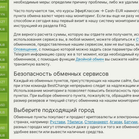
необходимые меры: определим причину проблемы, либо же удалим 
UAH
→
Часто получается так, что курсы ЭфирКлассик
Cash-EUR намного 
BYN
пункта обмена валют через наш мониторинг. Если вы еще ни разу 
способом и сегодня ваш первый визит в нашу систему мониторинга
KZT
инструкцией из раздела FAQ.
RUB
Для верного расчета суммы, которую вы отдаете или получаете, и
использования сервиса вы, в любой момент, можете обратиться к
С
обменников, предоставленные нашим сервисом, вам не выгодны, 
RUB
Оповещение
, с помощью которой можно задать свои параметры обм
RUB
Telegram информацию сразу же в тот момент, когда необходимый ку
обменников, с помощью функции
Двойной обмен
вы сможете найти 
RUB
транзитную валюту.
RUB
Безопасность обменных сервисов
UAH
Каждый из обменных пунктов, присутствующих на нашем сайте, бы
KZT
при этом команда BestChange непрерывно следит за надлежащим и
EUR
Использование мониторинга позволяет повысить безопасность пр
пунктах. При выборе обменного пункта, пожалуйста, обращайте вн
размер резервов и текущий статус обменника на нашем мониторинг
USD
Выберите подходящий город
RUB
Обменные пункты покупают и продают криптовалюты и электронные
странах, например:
Рустави
,
Тбилиси
,
Степанакерт
,
Агарак
,
Батуми
разных городах могут отличаться даже у одного и того же обменног
USD
удобнее ввести или вывести наличные средства.
RUB