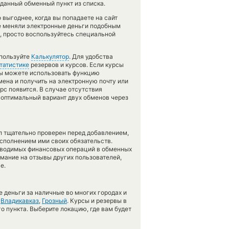
данный обменный пункт из списка.
выгоднее, когда вы попадаете на сайт
не меняли электронные деньги подобным
, просто воспользуйтесь специальной
спользуйте
Калькулятор
. Для удобства
татистике
резервов и курсов. Если курсы
вы можете использовать функцию
ена и получить на электронную почту или
рс появится. В случае отсутствия
оптимальный вариант двух обменов через
л тщательно проверен перед добавлением,
сполнением ими своих обязательств.
оводимых финансовых операций в обменных
имание на отзывы других пользователей,
е.
 деньги за наличные во многих городах и
,
Владикавказ
,
Грозный
. Курсы и резервы в
о пункта. Выберите локацию, где вам будет