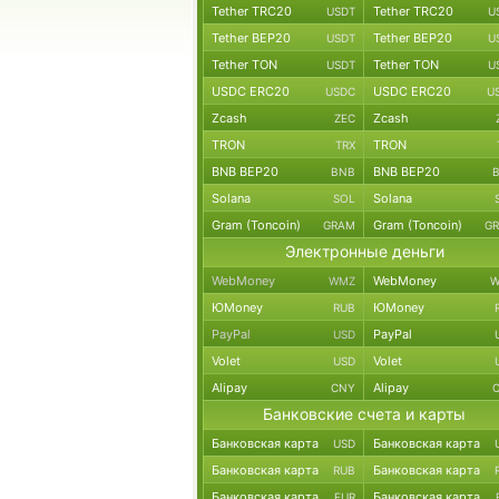
Tether TRC20
Tether TRC20
USDT
U
Tether BEP20
Tether BEP20
USDT
U
Tether TON
Tether TON
USDT
U
USDC ERC20
USDC ERC20
USDC
U
Zcash
Zcash
ZEC
TRON
TRON
TRX
BNB BEP20
BNB BEP20
BNB
Solana
Solana
SOL
Gram (Toncoin)
Gram (Toncoin)
GRAM
G
Электронные деньги
WebMoney
WebMoney
WMZ
W
ЮMoney
ЮMoney
RUB
PayPal
PayPal
USD
Volet
Volet
USD
Alipay
Alipay
CNY
Банковские счета и карты
Банковская карта
Банковская карта
USD
Банковская карта
Банковская карта
RUB
Банковская карта
Банковская карта
EUR