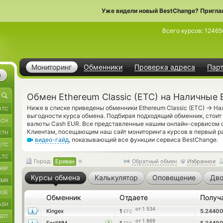
Уже видели новый BestChange? Пригла
Всего курсов:
12465
Мониторинг
Обменники
Проверка адреса
Пар
е
Обмен Ethereum Classic (ETC) на Наличные 
→
Ниже в списке приведены обменники Ethereum Classic (ETC)
Нал
BTC
выгодности курса обмена. Подбирая подходящий обменник, стоит
BCH
валюты Cash EUR. Все представленные нашим онлайн-сервисом 
Клиентам, посещающим наш сайт мониторинга курсов в первый р
ETH
видео-гайд
, показывающий все функции сервиса BestChange.
ETC
LTC
Город:
Ереван
Обратный обмен
Избранное
XRP
Курсы обмена
Калькулятор
Оповещение
Дво
XMR
OGE
Обменник
Отдаете
Получ
ASH
от 1 534
Kingex
1
5.2440
ETC
SDT
от 1 869