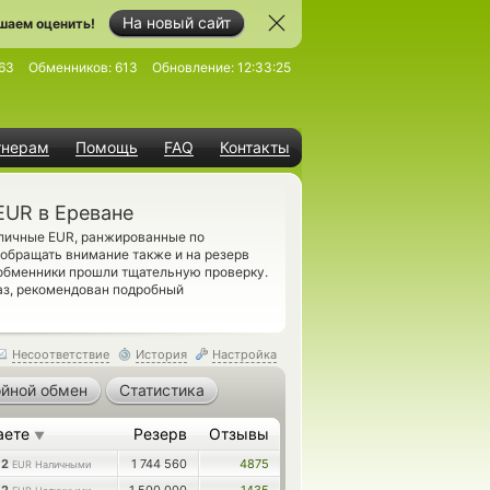
На новый сайт
шаем оценить!
63
Обменников:
613
Обновление:
12:33:25
тнерам
Помощь
FAQ
Контакты
EUR в Ереване
ичные EUR, ранжированные по
 обращать внимание также и на резерв
обменники прошли тщательную проверку.
аз, рекомендован подробный
Несоответствие
История
Настройка
йной обмен
Статистика
аете
Резерв
Отзывы
▼
02
1 744 560
4875
EUR Наличными