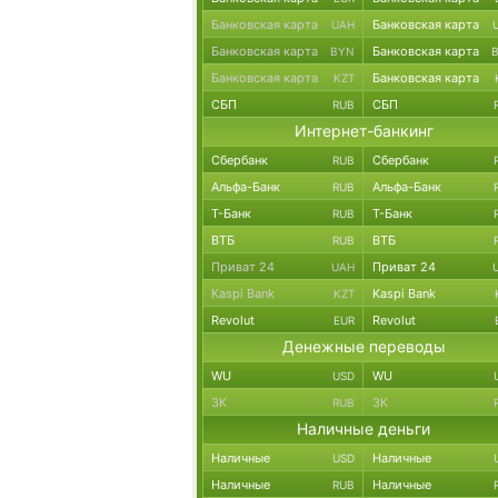
Банковская карта
Банковская карта
UAH
Банковская карта
Банковская карта
BYN
Банковская карта
Банковская карта
KZT
СБП
СБП
RUB
Интернет-банкинг
Сбербанк
Сбербанк
RUB
Альфа-Банк
Альфа-Банк
RUB
Т-Банк
Т-Банк
RUB
ВТБ
ВТБ
RUB
Приват 24
Приват 24
UAH
Kaspi Bank
Kaspi Bank
KZT
Revolut
Revolut
EUR
Денежные переводы
WU
WU
USD
ЗК
ЗК
RUB
Наличные деньги
Наличные
Наличные
USD
Наличные
Наличные
RUB