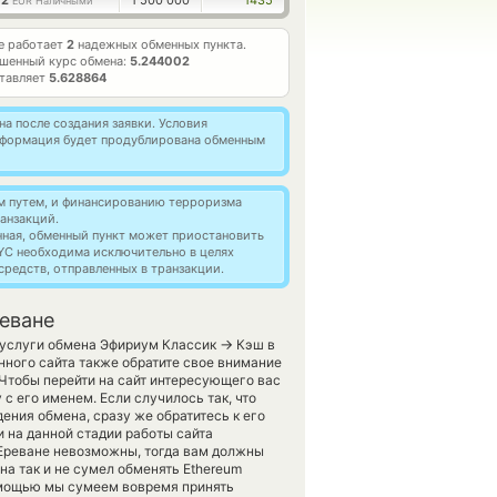
02
1 500 000
1435
EUR Наличными
е работает
2
надежных обменных пункта.
шенный курс обмена:
5.244002
ставляет
5.628864
а после создания заявки. Условия
информация будет продублирована обменным
м путем, и финансированию терроризма
анзакций.
нная, обменный пункт может приостановить
YC необходима исключительно в целях
редств, отправленных в транзакции.
реване
→
т услуги обмена Эфириум Классик
Кэш в
ного сайта также обратите свое внимание
. Чтобы перейти на сайт интересующего вас
с его именем. Если случилось так, что
ения обмена, сразу же обратитесь к его
и на данной стадии работы сайта
Ереване невозможны, тогда вам должны
а так и не сумел обменять Ethereum
помощью мы сумеем вовремя принять