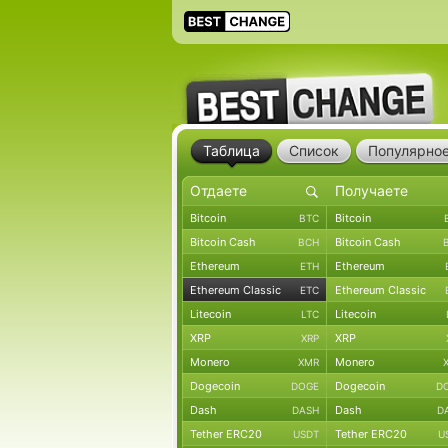
Таблица
Список
Популярно
Bitcoin
Bitcoin
BTC
Bitcoin Cash
Bitcoin Cash
BCH
Ethereum
Ethereum
ETH
Ethereum Classic
Ethereum Classic
ETC
Litecoin
Litecoin
LTC
XRP
XRP
XRP
Monero
Monero
XMR
Dogecoin
Dogecoin
DOGE
D
Dash
Dash
DASH
D
Tether ERC20
Tether ERC20
USDT
U