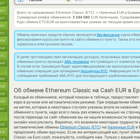
FastWM
1
5.2440
ETC
SDT
SDT
Всего по направлению Ethereum Classic (ETC)
Наличные EUR в Ереван
→
Суммарный резерв обменников:
3 244 560
EUR Наличными.
Средневзве
SDT
Курс обмена
ETC/EUR
на криптовалютных рынках на текущее время со
SDC
ZEC
Обмены наличных средств обычно проводятся
без фиксации
курса обмен
фиксирования курса смотрите на сайте обменного пункта. Также эта 
TRX
сервисом в электронном письме.
BNB
SOL
В целях противодействия легализации доходов, полученных преступны
обменные пункты проводят
AML-проверки
поступающих от клиентов тр
RAM
В случае если транзакция будет идентифицирована как высокорискова
обменную операцию для проведения
процедуры KYC
. Информация по K
соблюдения требований AML/KYC для последующего разблокирования с
MZ
RUB
Об обмене Ethereum Classic на Cash EUR в Е
USD
Каждый из обменников, который показан в таблице, предоставляе
USD
евро в ручном или автоматическом режиме. При определении обмен
на метки, которые в некоторых случаях указаны возле их названий
CNY
обменного пункта, надо всего лишь раз кликнуть мышью на строчку 
после перехода на сайт-обменник вы не нашли возможности провед
онлайн-консультанту. Вероятно, что возникли некоторые трудности 
USD
автоматические обмены
Ethereum Classic (ETC)
на
Наличные EUR
в 
предложить обмен вручную. Если же интересующий вас пункт обмен
RUB
Classic на Euro cash, пожалуйста, сообщите нам. Только с вашей 
EUR