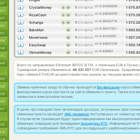
Kingex
1
1 576.0
ETH BEP20
SDT
от 6.34569936
CrystalMoney
1
1 575.8
ETH BEP20
SDT
от 6.34806209
RoyalCash
1
1 575.2
ETH BEP20
SDT
от 6.36026716
Xchange
1
1 572.2
ETH BEP20
SDC
от 6.39417921
BaksMan
1
1 563.9
ETH BEP20
ZEC
от 6.42162651
Монеткинс
1
1 557.2
ETH BEP20
TRX
от 6.44852338
EasySwap
1
1 550.7
ETH BEP20
BNB
от 6.448981
ObmenMoney
1
1 550.6
ETH BEP20
SOL
RAM
Всего по направлению Ethereum BEP20 (ETH)
Наличные EUR в Лугано
→
Суммарный резерв обменников:
46 331 357
EUR Наличными.
Средневзв
Курс обмена
ETH/EUR
на криптовалютных рынках на текущее время со
MZ
RUB
Обмены наличных средств обычно проводятся
без фиксации
курса обмен
фиксирования курса смотрите на сайте обменного пункта. Также эта 
USD
сервисом в электронном письме.
USD
CNY
В целях противодействия легализации доходов, полученных преступны
обменные пункты проводят
AML-проверки
поступающих от клиентов тр
В случае если транзакция будет идентифицирована как высокорискова
обменную операцию для проведения
процедуры KYC
. Информация по K
USD
соблюдения требований AML/KYC для последующего разблокирования с
RUB
EUR