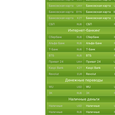
Банковская карта
Банковская карта
UAH
Банковская карта
Банковская карта
BYN
Банковская карта
Банковская карта
KZT
СБП
СБП
RUB
Интернет-банкинг
Сбербанк
Сбербанк
RUB
Альфа-Банк
Альфа-Банк
RUB
Т-Банк
Т-Банк
RUB
ВТБ
ВТБ
RUB
Приват 24
Приват 24
UAH
Kaspi Bank
Kaspi Bank
KZT
Revolut
Revolut
EUR
Денежные переводы
WU
WU
USD
ЗК
ЗК
RUB
Наличные деньги
Наличные
Наличные
USD
Наличные
Наличные
RUB