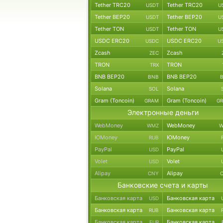
Tether TRC20
Tether TRC20
USDT
U
Tether BEP20
Tether BEP20
USDT
U
Tether TON
Tether TON
USDT
U
USDC ERC20
USDC ERC20
USDC
U
Zcash
Zcash
ZEC
TRON
TRON
TRX
BNB BEP20
BNB BEP20
BNB
Solana
Solana
SOL
Gram (Toncoin)
Gram (Toncoin)
GRAM
G
Электронные деньги
WebMoney
WebMoney
WMZ
W
ЮMoney
ЮMoney
RUB
PayPal
PayPal
USD
Volet
Volet
USD
Alipay
Alipay
CNY
Банковские счета и карты
Банковская карта
Банковская карта
USD
Банковская карта
Банковская карта
RUB
Банковская карта
Банковская карта
EUR