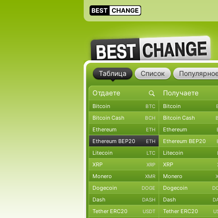
Таблица
Список
Популярно
Bitcoin
Bitcoin
BTC
Bitcoin Cash
Bitcoin Cash
BCH
Ethereum
Ethereum
ETH
Ethereum BEP20
Ethereum BEP20
ETH
Litecoin
Litecoin
LTC
XRP
XRP
XRP
Monero
Monero
XMR
Dogecoin
Dogecoin
DOGE
D
Dash
Dash
DASH
D
Tether ERC20
Tether ERC20
USDT
U