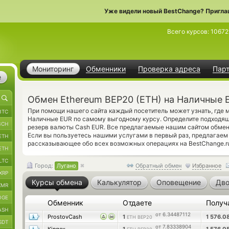
Уже видели новый BestChange? Пригла
Всего курсов:
10672
Мониторинг
Обменники
Проверка адреса
Пар
е
Обмен Ethereum BEP20 (ETH) на Наличные 
При помощи нашего сайта каждый посетитель может узнать, где 
BTC
Наличные EUR по самому выгодному курсу. Определите подходящи
BCH
резерв валюты Cash EUR. Все предлагаемые нашим сайтом обмен
Если вы пользуетесь нашими услугами в первый раз, предлагае
ETH
рассказывающее обо всех возможных операциях на BestChange.r
ETH
LTC
Город:
Лугано
Обратный обмен
Избранное
XRP
Курсы обмена
Калькулятор
Оповещение
Дво
XMR
OGE
Обменник
Отдаете
Получ
ASH
от 6.34487112
ProstovCash
1
1 576.0
ETH BEP20
SDT
от 7.83338904