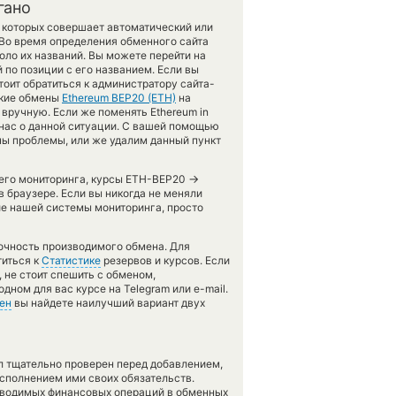
гано
 которых совершает автоматический или
 Во время определения обменного сайта
оло их названий. Вы можете перейти на
 по позиции с его названием. Если вы
оит обратиться к администратору сайта-
ские обмены
Ethereum BEP20 (ETH)
на
вручную. Если же поменять Ethereum in
ь нас о данной ситуации. С вашей помощью
ы проблемы, или же удалим данный пункт
→
ашего мониторинга, курсы ETH-BEP20
 браузере. Если вы никогда не меняли
е нашей системы мониторинга, просто
точность производимого обмена. Для
титься к
Статистике
резервов и курсов. Если
 не стоит спешить с обменом,
дном для вас курсе на Telegram или e-mail.
ен
вы найдете наилучший вариант двух
л тщательно проверен перед добавлением,
сполнением ими своих обязательств.
оводимых финансовых операций в обменных