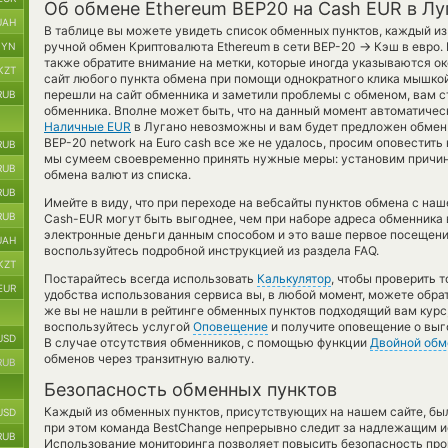
Об обмене Ethereum BEP20 на Cash EUR в Лу
UAH
В таблице вы можете увидеть список обменных пунктов, каждый из
→
ручной обмен Криптовалюта Ethereum в сети BEP-20
Кэш в евро.
BYN
также обратите внимание на метки, которые иногда указываются ок
KZT
сайт любого пункта обмена при помощи однократного клика мышкой
перешли на сайт обменника и заметили проблемы с обменом, вам ст
RUB
обменника. Вполне может быть, что на данный момент автоматиче
Наличные EUR
в Лугано невозможны и вам будет предложен обмен 
BEP-20 network на Euro cash все же не удалось, просим оповестит
RUB
мы сумеем своевременно принять нужные меры: установим причин
RUB
обмена валют из списка.
RUB
Имейте в виду, что при переходе на вебсайты пунктов обмена с н
RUB
Cash-EUR могут быть выгоднее, чем при наборе адреса обменника в
электронные деньги данным способом и это ваше первое посещени
UAH
воспользуйтесь подробной инструкцией из раздела FAQ.
KZT
Постарайтесь всегда использовать
Калькулятор
, чтобы проверить 
EUR
удобства использования сервиса вы, в любой момент, можете обра
же вы не нашли в рейтинге обменных пунктов подходящий вам курс,
воспользуйтесь услугой
Оповещение
и получите оповещение о выго
USD
В случае отсутствия обменников, с помощью функции
Двойной обм
обменов через транзитную валюту.
RUB
Безопасность обменных пунктов
Каждый из обменных пунктов, присутствующих на нашем сайте, бы
USD
при этом команда BestChange непрерывно следит за надлежащим и
RUB
Использование мониторинга позволяет повысить безопасность пр