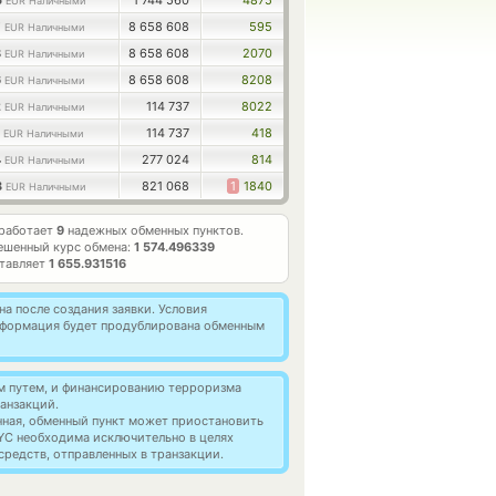
5
1 744 560
4875
EUR Наличными
7
8 658 608
595
EUR Наличными
8
8 658 608
2070
EUR Наличными
6
8 658 608
8208
EUR Наличными
2
114 737
8022
EUR Наличными
4
114 737
418
EUR Наличными
4
277 024
814
EUR Наличными
3
821 068
1
1840
EUR Наличными
 работает
9
надежных обменных пунктов.
ешенный курс обмена:
1 574.496339
ставляет
1 655.931516
а после создания заявки. Условия
информация будет продублирована обменным
м путем, и финансированию терроризма
анзакций.
нная, обменный пункт может приостановить
YC необходима исключительно в целях
редств, отправленных в транзакции.