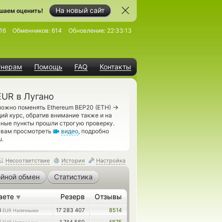
На новый сайт
шаем оценить!
16
Обменников:
614
Обновление:
22:33:13
тнерам
Помощь
FAQ
Контакты
EUR в Лугано
→
можно поменять Ethereum BEP20 (ETH)
й курс, обратив внимание также и на
ные пункты прошли строгую проверку.
м вам просмотреть
видео
, подробно
u.
Несоответствие
История
Настройка
йной обмен
Статистика
аете
Резерв
Отзывы
▼
8
17 283 407
8514
EUR Наличными