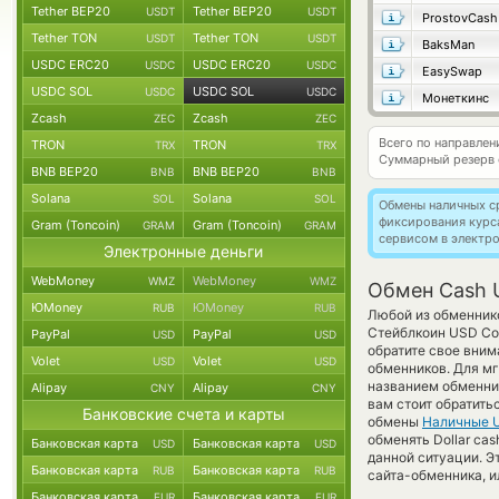
Tether BEP20
Tether BEP20
USDT
USDT
ProstovCash
Tether TON
Tether TON
USDT
USDT
BaksMan
USDC ERC20
USDC ERC20
USDC
USDC
EasySwap
USDC SOL
USDC SOL
USDC
USDC
Монеткинс
Zcash
Zcash
ZEC
ZEC
Всего по направле
TRON
TRON
TRX
TRX
Суммарный резерв
BNB BEP20
BNB BEP20
BNB
BNB
Solana
Solana
SOL
SOL
Обмены наличных с
фиксирования курс
Gram (Toncoin)
Gram (Toncoin)
GRAM
GRAM
сервисом в электр
Электронные деньги
WebMoney
WebMoney
WMZ
WMZ
Обмен Cash U
ЮMoney
ЮMoney
RUB
RUB
Любой из обменнико
Стейблкоин USD Coi
PayPal
PayPal
USD
USD
обратите свое вним
Volet
Volet
USD
USD
обменников. Для мг
названием обменник
Alipay
Alipay
CNY
CNY
вам стоит обратить
Банковские счета и карты
обмены
Наличные 
обменять Dollar cas
Банковская карта
Банковская карта
USD
USD
данной ситуации. 
Банковская карта
Банковская карта
RUB
RUB
сайта-обменника, и
Банковская карта
Банковская карта
EUR
EUR