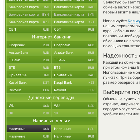
Зачастую бывает т
Банковская карта
Банковская карта
обмена валют через
UAH
UAH
первый визит в наш
Банковская карта
Банковская карта
BYN
BYN
Используйте
Кальк
Банковская карта
Банковская карта
KZT
KZT
нашим сервисом вы,
СБП
СБП
RUB
RUB
курсы обмена вас 
появлении необходи
Интернет-банкинг
обменники не пока
Сбербанк
Сбербанк
RUB
RUB
помощью транзитно
Альфа-Банк
Альфа-Банк
RUB
RUB
Надежность 
Т-Банк
Т-Банк
RUB
RUB
Каждый из обменны
при этом команда 
ВТБ
ВТБ
RUB
RUB
Использование мон
Приват 24
Приват 24
UAH
UAH
пунктах. При выбор
размер резервов и 
Kaspi Bank
Kaspi Bank
KZT
KZT
Revolut
Revolut
EUR
EUR
Выберите по
Денежные переводы
Обменные пункты по
странах, например:
WU
WU
USD
USD
городах могут отли
ЗК
ЗК
RUB
RUB
удобнее ввести или
Наличные деньги
Наличные
Наличные
USD
USD
Наличные
Наличные
RUB
RUB