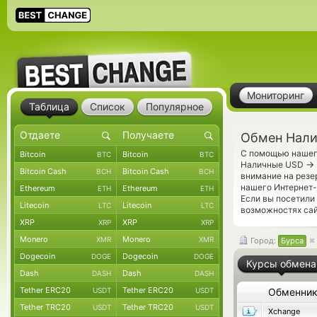
Мониторинг
Таблица
Список
Популярное
Обмен Нали
С помощью нашего
Bitcoin
Bitcoin
BTC
BTC
→
Наличные USD
Bitcoin Cash
Bitcoin Cash
BCH
BCH
внимание на резе
нашего Интернет-
Ethereum
Ethereum
ETH
ETH
Если вы посетили
Litecoin
Litecoin
LTC
LTC
возможностях сай
XRP
XRP
XRP
XRP
Monero
Monero
XMR
XMR
Город:
Бурса
Dogecoin
Dogecoin
DOGE
DOGE
Курсы обмена
Dash
Dash
DASH
DASH
Tether ERC20
Tether ERC20
USDT
USDT
Обменни
Tether TRC20
Tether TRC20
USDT
USDT
Xchange