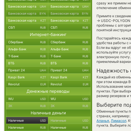
сразу же примем н
Банковская карта
Банковская карта
UAH
UAH
отключение обменно
Банковская карта
Банковская карта
BYN
BYN
Примите к сведению
→
Банковская карта
Банковская карта
USDC-POLYGON бы
KZT
KZT
проблемы с алгорит
СБП
СБП
RUB
RUB
понятной инструкци
Интернет-банкинг
Постарайтесь кажд
Сбербанк
Сбербанк
RUB
RUB
удобства работы с 
Если вы вдруг не о
Альфа-Банк
Альфа-Банк
RUB
RUB
используйте услуг
Т-Банк
Т-Банк
RUB
RUB
электронную почту.
приемлемый вариан
ВТБ
ВТБ
RUB
RUB
Надежность 
Приват 24
Приват 24
UAH
UAH
Каждый из обменны
Kaspi Bank
Kaspi Bank
KZT
KZT
при этом команда 
Revolut
Revolut
EUR
EUR
Использование мон
Денежные переводы
пунктах. При выбор
размер резервов и 
WU
WU
USD
USD
Выберите по
ЗК
ЗК
RUB
RUB
Обменные пункты по
Наличные деньги
странах, например:
Наличные
Наличные
Аланья
,
Лимасол
. 
USD
USD
пункта. Выберите л
Наличные
Наличные
RUB
RUB