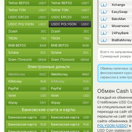
Tether BEP20
Tether BEP20
USDT
USDT
Xchange
Tether TON
Tether TON
USDT
USDT
EasySwap
USDC ERC20
USDC ERC20
USDC
USDC
BaksMan
USDC POLYGON
USDC POLYGON
USDC
USDC
Монеткинс
Zcash
Zcash
ZEC
ZEC
24PayBank
TRON
TRON
TRX
TRX
BlaBlaMoney
BNB BEP20
BNB BEP20
BNB
BNB
Всего по направле
Solana
Solana
SOL
SOL
Суммарный резерв
Gram (Toncoin)
Gram (Toncoin)
GRAM
GRAM
Электронные деньги
Обмены наличных с
фиксирования курс
WebMoney
WebMoney
WMZ
WMZ
сервисом в электр
ЮMoney
ЮMoney
RUB
RUB
PayPal
PayPal
USD
USD
Обмен Cash 
Volet
Volet
USD
USD
Каждый из обменник
Стейблкоин USD Coi
Alipay
Alipay
CNY
CNY
на специальные мет
Банковские счета и карты
перехода на сайт о
перешли на сайт об
Банковская карта
Банковская карта
USD
USD
сайта-обменника. В
Банковская карта
Банковская карта
RUB
RUB
POLYGON (USDC)
в 
USD Coin stablecoin
Банковская карта
Банковская карта
EUR
EUR