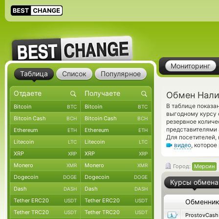
Мониторинг
Таблица
Список
Популярное
Обмен Нали
В таблице показ
Bitcoin
Bitcoin
BTC
BTC
выгодному курсу 
Bitcoin Cash
Bitcoin Cash
BCH
BCH
резервное количе
представителями 
Ethereum
Ethereum
ETH
ETH
Для посетителей,
Litecoin
Litecoin
LTC
LTC
видео
, которое
XRP
XRP
XRP
XRP
Monero
Monero
XMR
XMR
Город:
Мерсин
Dogecoin
Dogecoin
DOGE
DOGE
Курсы обмена
Dash
Dash
DASH
DASH
Tether ERC20
Tether ERC20
USDT
USDT
Обменни
Tether TRC20
Tether TRC20
USDT
USDT
ProstovCash