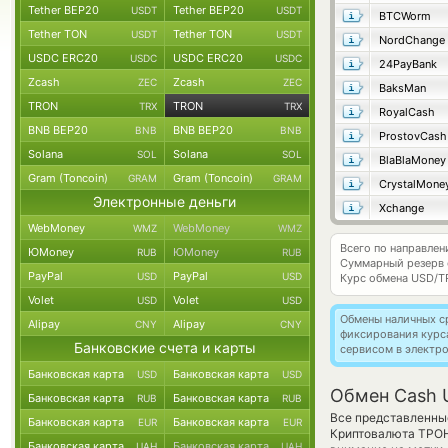
Tether BEP20
Tether BEP20
USDT
USDT
BTCWorm
Tether TON
Tether TON
USDT
USDT
NordChange
USDC ERC20
USDC ERC20
USDC
USDC
24PayBank
Zcash
Zcash
ZEC
ZEC
BaksMan
TRON
TRON
TRX
TRX
RoyalCash
BNB BEP20
BNB BEP20
BNB
BNB
ProstovCash
Solana
Solana
SOL
SOL
BlaBlaMoney
Gram (Toncoin)
Gram (Toncoin)
GRAM
GRAM
CrystalMone
Электронные деньги
Xchange
WebMoney
WebMoney
WMZ
WMZ
Всего по направле
ЮMoney
ЮMoney
RUB
RUB
Суммарный резерв
PayPal
PayPal
USD
USD
Курс обмена
USD/T
Volet
Volet
USD
USD
Обмены наличных с
Alipay
Alipay
CNY
CNY
фиксирования курс
Банковские счета и карты
сервисом в электр
Банковская карта
Банковская карта
USD
USD
Обмен Cash 
Банковская карта
Банковская карта
RUB
RUB
Все представленны
Банковская карта
Банковская карта
EUR
EUR
Криптовалюта ТРОН
Банковская карта
Банковская карта
UAH
UAH