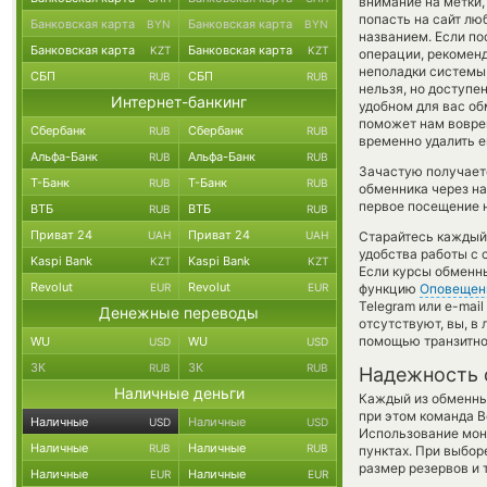
внимание на метки,
попасть на сайт лю
Банковская карта
Банковская карта
BYN
BYN
названием. Если по
Банковская карта
Банковская карта
KZT
KZT
операции, рекоменд
неполадки системы
СБП
СБП
RUB
RUB
нельзя, но доступе
Интернет-банкинг
удобном для вас об
поможет нам вовре
Сбербанк
Сбербанк
RUB
RUB
временно удалить е
Альфа-Банк
Альфа-Банк
RUB
RUB
Зачастую получает
Т-Банк
Т-Банк
RUB
RUB
обменника через на
первое посещение н
ВТБ
ВТБ
RUB
RUB
Приват 24
Приват 24
UAH
UAH
Старайтесь каждый
удобства работы с 
Kaspi Bank
Kaspi Bank
KZT
KZT
Если курсы обменн
Revolut
Revolut
EUR
EUR
функцию
Оповещен
Telegram или e-mai
Денежные переводы
отсутствуют, вы, в
помощью транзитно
WU
WU
USD
USD
ЗК
ЗК
RUB
RUB
Надежность 
Наличные деньги
Каждый из обменны
при этом команда 
Наличные
Наличные
USD
USD
Использование мон
Наличные
Наличные
RUB
RUB
пунктах. При выбор
размер резервов и 
Наличные
Наличные
EUR
EUR