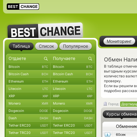
Мониторинг
Таблица
Список
Популярное
Обмен Нали
В таблице отмеч
Bitcoin
Bitcoin
BTC
BTC
выгодным курсам 
Bitcoin Cash
Bitcoin Cash
BCH
BCH
количество валю
проверку.
Ethereum
Ethereum
ETH
ETH
Если вы решили в
Litecoin
Litecoin
LTC
LTC
подробно рассказ
XRP
XRP
XRP
XRP
Monero
Monero
XMR
XMR
Город:
Дортмун
Dogecoin
Dogecoin
DOGE
DOGE
Курсы обмена
Dash
Dash
DASH
DASH
Tether ERC20
Tether ERC20
USDT
USDT
Обменни
Tether TRC20
Tether TRC20
USDT
USDT
60сек