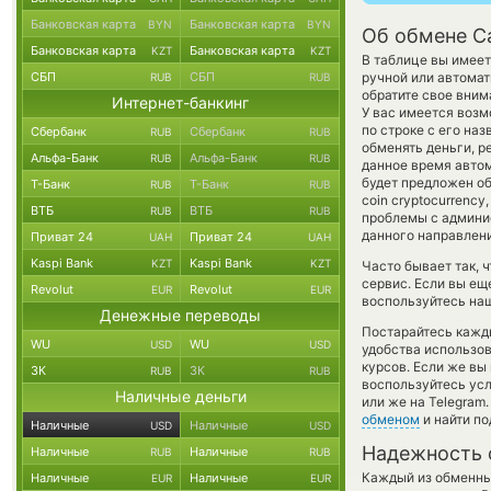
Банковская карта
Банковская карта
BYN
BYN
Об обмене Ca
Банковская карта
Банковская карта
KZT
KZT
В таблице вы имеет
СБП
СБП
ручной или автома
RUB
RUB
обратите свое вним
Интернет-банкинг
У вас имеется воз
по строке с его на
Сбербанк
Сбербанк
RUB
RUB
обменять деньги, р
Альфа-Банк
Альфа-Банк
RUB
RUB
данное время авто
будет предложен об
Т-Банк
Т-Банк
RUB
RUB
coin cryptocurrenc
ВТБ
ВТБ
RUB
RUB
проблемы с админис
данного направлен
Приват 24
Приват 24
UAH
UAH
Kaspi Bank
Kaspi Bank
KZT
KZT
Часто бывает так, 
сервис. Если вы ещ
Revolut
Revolut
EUR
EUR
воспользуйтесь наш
Денежные переводы
Постарайтесь кажд
WU
WU
USD
USD
удобства использов
курсов. Если же вы
ЗК
ЗК
RUB
RUB
воспользуйтесь ус
Наличные деньги
или же на Telegram
обменом
и найти п
Наличные
Наличные
USD
USD
Надежность 
Наличные
Наличные
RUB
RUB
Каждый из обменны
Наличные
Наличные
EUR
EUR