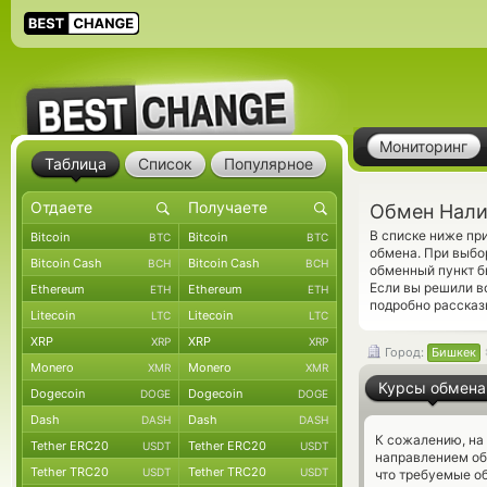
Мониторинг
Таблица
Список
Популярное
Обмен Нали
В списке ниже п
Bitcoin
Bitcoin
BTC
BTC
обмена. При выбо
Bitcoin Cash
Bitcoin Cash
BCH
BCH
обменный пункт б
Если вы решили в
Ethereum
Ethereum
ETH
ETH
подробно рассказ
Litecoin
Litecoin
LTC
LTC
XRP
XRP
XRP
XRP
Город:
Бишкек
Monero
Monero
XMR
XMR
Курсы обмена
Dogecoin
Dogecoin
DOGE
DOGE
Dash
Dash
DASH
DASH
К сожалению, на
Tether ERC20
Tether ERC20
USDT
USDT
направлением о
Tether TRC20
Tether TRC20
USDT
USDT
что требуемые о