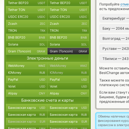
Tether BEP20
Tether BEP20
USDT
USDT
Попробуйте
отме
есть предложени
Tether TON
Tether TON
USDT
USDT
USDC ERC20
USDC ERC20
USDC
USDC
Екатеринбург 
Zcash
Zcash
ZEC
ZEC
Баку — 2064 к
TRON
TRON
TRX
TRX
BNB BEP20
BNB BEP20
BNB
BNB
Волгоград — 2
Solana
Solana
SOL
SOL
Рустави — 242
Gram (Toncoin)
Gram (Toncoin)
GRAM
GRAM
Электронные деньги
Тбилиси — 243
WebMoney
WebMoney
WMZ
WMZ
Можете оставит
ЮMoney
ЮMoney
BestChange авто
RUB
RUB
PayPal
PayPal
USD
USD
Также можете о
платежную сист
Volet
Volet
USD
USD
Если вам станут
Alipay
Alipay
CNY
CNY
Бишкеке, будем 
Банковские счета и карты
предложенные об
Банковская карта
Банковская карта
USD
USD
Банковская карта
Банковская карта
RUB
RUB
Обмены наличных с
фиксирования курс
Банковская карта
Банковская карта
EUR
EUR
сервисом в электр
Банковская карта
Банковская карта
UAH
UAH