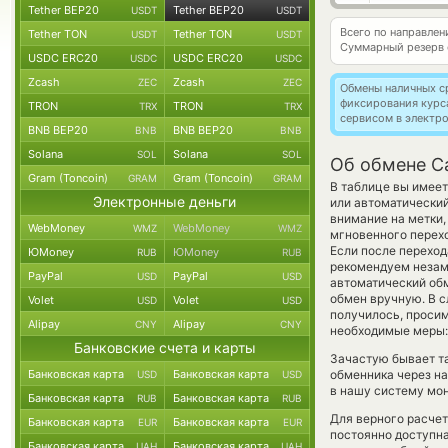
Tether BEP20
Tether BEP20
USDT
USDT
Всего по направле
Tether TON
Tether TON
USDT
USDT
Суммарный резерв
USDC ERC20
USDC ERC20
USDC
USDC
Zcash
Zcash
ZEC
ZEC
Обмены наличных с
фиксирования курс
TRON
TRON
TRX
TRX
сервисом в электр
BNB BEP20
BNB BEP20
BNB
BNB
Solana
Solana
SOL
SOL
Об обмене C
Gram (Toncoin)
Gram (Toncoin)
GRAM
GRAM
В таблице вы имеет
Электронные деньги
или автоматически
внимание на метки,
WebMoney
WebMoney
WMZ
WMZ
мгновенного перехо
Если после переход
ЮMoney
ЮMoney
RUB
RUB
рекомендуем незаме
PayPal
PayPal
USD
USD
автоматический о
обмен вручную. В сл
Volet
Volet
USD
USD
получилось, просим
Alipay
Alipay
CNY
CNY
необходимые меры: 
Банковские счета и карты
Зачастую бывает т
Банковская карта
Банковская карта
обменника через на
USD
USD
в нашу систему мон
Банковская карта
Банковская карта
RUB
RUB
Для верного расчет
Банковская карта
Банковская карта
EUR
EUR
постоянно доступн
Банковская карта
Банковская карта
UAH
UAH