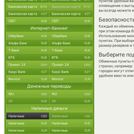
пунктов удобный ва
оповещение о выгод
Банковская карта
Банковская карта
BYN
BYN
вы всегда можете 
Банковская карта
Банковская карта
KZT
KZT
Безопасност
СБП
СБП
RUB
RUB
Каждый из обменны
Интернет-банкинг
при этом команда 
Использование мон
Сбербанк
Сбербанк
RUB
RUB
пунктах. При выбор
Альфа-Банк
Альфа-Банк
RUB
RUB
размер резервов и 
Т-Банк
Т-Банк
RUB
RUB
Выберите по
ВТБ
ВТБ
RUB
RUB
Обменные пункты по
Приват 24
Приват 24
UAH
UAH
странах, например:
городах могут отли
Kaspi Bank
Kaspi Bank
KZT
KZT
удобнее ввести или
Revolut
Revolut
EUR
EUR
Денежные переводы
WU
WU
USD
USD
ЗК
ЗК
RUB
RUB
Наличные деньги
Наличные
Наличные
USD
USD
Наличные
Наличные
RUB
RUB
Наличные
Наличные
EUR
EUR