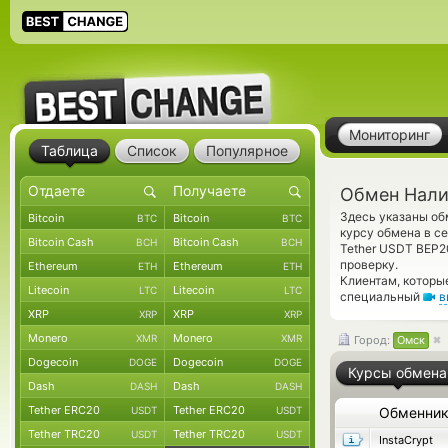
Мониторинг
Таблица
Список
Популярное
Обмен Нали
Здесь указаны о
Bitcoin
Bitcoin
BTC
BTC
курсу обмена в с
Bitcoin Cash
Bitcoin Cash
BCH
BCH
Tether USDT BEP
проверку.
Ethereum
Ethereum
ETH
ETH
Клиентам, которы
Litecoin
Litecoin
LTC
LTC
специальный
в
XRP
XRP
XRP
XRP
Monero
Monero
XMR
XMR
Город:
Омск
Dogecoin
Dogecoin
DOGE
DOGE
Курсы обмена
Dash
Dash
DASH
DASH
Tether ERC20
Tether ERC20
USDT
USDT
Обменни
Tether TRC20
Tether TRC20
USDT
USDT
InstaCrypt