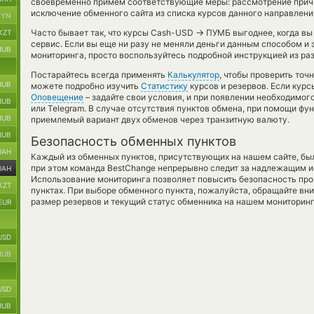
своевременно примем соответствующие меры: рассмотрение причи
исключение обменного сайта из списка курсов данного направлени
BYN
→
Часто бывает так, что курсы Cash-USD
ПУМБ выгоднее, когда вы 
KZT
сервис. Если вы еще ни разу не меняли деньги данным способом и 
RUB
мониторинга, просто воспользуйтесь подробной инструкцией из раз
Постарайтесь всегда применять
Калькулятор
, чтобы проверить точ
RUB
можете подробно изучить
Статистику
курсов и резервов. Если курс
Оповещение
– задайте свои условия, и при появлении необходимог
RUB
или Telegram. В случае отсутствия пунктов обмена, при помощи фу
RUB
приемлемый вариант двух обменов через транзитную валюту.
RUB
Безопасность обменных пунктов
UAH
Каждый из обменных пунктов, присутствующих на нашем сайте, бы
при этом команда BestChange непрерывно следит за надлежащим и
UAH
Использование мониторинга позволяет повысить безопасность пр
KZT
пунктах. При выборе обменного пункта, пожалуйста, обращайте вн
размер резервов и текущий статус обменника на нашем мониторинг
EUR
USD
RUB
USD
RUB