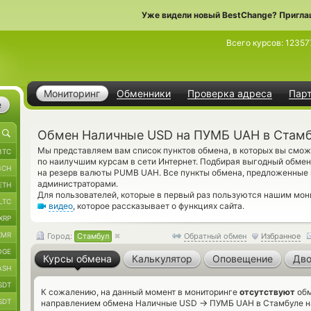
Уже видели новый BestChange? Пригла
Всего курсов:
12357
Мониторинг
Обменники
Проверка адреса
Пар
е
Обмен Наличные USD на ПУМБ UAH в Стам
Мы представляем вам список пунктов обмена, в которых вы см
BTC
по наилучшим курсам в сети Интернет. Подбирая выгодный обмен
BCH
на резерв валюты PUMB UAH. Все пункты обмена, предложенные 
администраторами.
ETH
Для пользователей, которые в первый раз пользуются нашим мо
LTC
видео
, которое рассказывает о функциях сайта.
XRP
XMR
Город:
Стамбул
Обратный обмен
Избранное
OGE
Курсы обмена
Калькулятор
Оповещение
Дво
ASH
SDT
К сожалению, на данный момент в мониторинге
отсутствуют
обм
SDT
→
направлением обмена Наличные USD
ПУМБ UAH в Стамбуле на