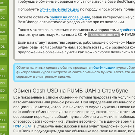
требуемые обменные сервисы могут появиться в базе BestChang
SDT
Попробуйте
отменить фильтрацию
по городу и посмотреть полны
SDT
Можете оставить
заявку на оповещение
, задав интересующие у
SDC
BestChange автоматически уведомил вас при их появлении.
ZEC
Также можете ознакомиться с возможными вариантами
двойног
TRX
→
→
платежную систему: Наличные USD
ПУМБ
Транзитная валюта
BNB
Если вам станут известны сервисы, работающие с обменом
Нал
SOL
будем рады, если сообщите нам, воспользовавшись разделом ко
предложенные обменные пункты как можно скорее появились в л
RAM
Обмены наличных средств обычно проводятся
без фиксации
курса обмен
MZ
фиксирования курса смотрите на сайте обменного пункта. Также эта 
RUB
сервисом в электронном письме.
USD
Обмен Cash USD на PUMB UAH в Стамбуле
USD
Все показанные в списке обменники готовы предоставить услуги 
CNY
автоматическом или ручном режиме. При определении обменного с
специальные метки, которые в некоторых случаях указаны около н
сайт любого обменного пункта с помощью однократного нажатия мы
USD
совершили переход на вебсайт пункта обмена и заметили проблемы
RUB
оператору сайта-обменника. Вполне вероятно, что в данное время
ПУМБ UAH
в Стамбуле невозможен и вам будет предложен обмен вр
EUR
PUMBank в подходящем для вас обменнике все-таки не вышло, пож
UAH