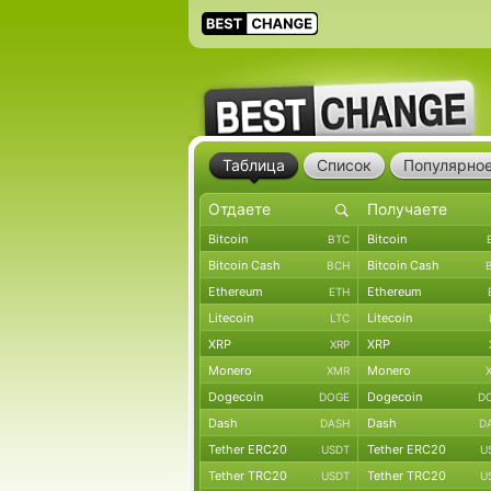
Таблица
Список
Популярно
Bitcoin
Bitcoin
BTC
Bitcoin Cash
Bitcoin Cash
BCH
Ethereum
Ethereum
ETH
Litecoin
Litecoin
LTC
XRP
XRP
XRP
Monero
Monero
XMR
Dogecoin
Dogecoin
DOGE
D
Dash
Dash
DASH
D
Tether ERC20
Tether ERC20
USDT
U
Tether TRC20
Tether TRC20
USDT
U