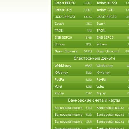
Tether BEP20
Tether BEP20
USDT
U
Tether TON
Tether TON
USDT
U
USDC ERC20
USDC ERC20
USDC
U
Zcash
Zcash
ZEC
TRON
TRON
TRX
BNB BEP20
BNB BEP20
BNB
Solana
Solana
SOL
Gram (Toncoin)
Gram (Toncoin)
GRAM
G
Электронные деньги
WebMoney
WebMoney
WMZ
W
ЮMoney
ЮMoney
RUB
PayPal
PayPal
USD
Volet
Volet
USD
Alipay
Alipay
CNY
Банковские счета и карты
Банковская карта
Банковская карта
USD
Банковская карта
Банковская карта
RUB
Банковская карта
Банковская карта
EUR
Банковская карта
Банковская карта
UAH