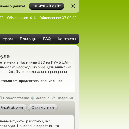
На новый сайт
шаем оценить!
77
Обменников:
616
Обновление:
07:09:02
тнерам
Помощь
FAQ
Контакты
буле
ожете менять Наличные USD на ПУМБ UAH
ный сайт, необходимо обращать внимание
на сайте, были досконально проверены
ниторингом, предлагаем специальное
Несоответствие
История
Настройка
йной обмен
Статистика
енные пункты, работающие с
прямую. Но, вполне вероятно, что