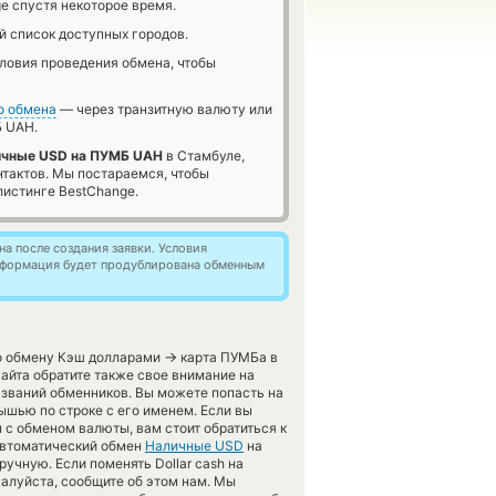
e спустя некоторое время.
й список доступных городов.
словия проведения обмена, чтобы
о обмена
— через транзитную валюту или
 UAH.
ичные USD на ПУМБ UAH
в Стамбуле,
нтактов. Мы постараемся, чтобы
истинге BestChange.
а после создания заявки. Условия
информация будет продублирована обменным
→
по обмену Кэш долларами
карта ПУМБа в
айта обратите также свое внимание на
азваний обменников. Вы можете попасть на
шью по строке с его именем. Если вы
 с обменом валюты, вам стоит обратиться к
 автоматический обмен
Наличные USD
на
учную. Если поменять Dollar cash на
алуйста, сообщите об этом нам. Мы