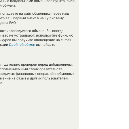
ны с владельцами обменного пункта, либо
я обмена.
попадаете на сайт обменника через наш
это ваш первый визит в нашу систему
дела FAQ.
ность проводимого обмена. Вы всегда
ы вас не устраивают, используйте функцию
о курса вы получите оповещение на e-mail
нкции
Двойной обмен
вы найдете
л тщательно проверен перед добавлением,
сполнением ими своих обязательств.
оводимых финансовых операций в обменных
имание на отзывы других пользователей,
е.