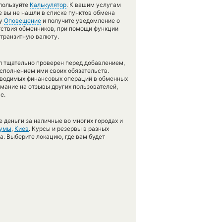
спользуйте
Калькулятор
. К вашим услугам
е вы не нашли в списке пунктов обмена
гу
Оповещение
и получите уведомление о
утствия обменников, при помощи функции
 транзитную валюту.
л тщательно проверен перед добавлением,
сполнением ими своих обязательств.
оводимых финансовых операций в обменных
имание на отзывы других пользователей,
е.
 деньги за наличные во многих городах и
умы
,
Киев
. Курсы и резервы в разных
а. Выберите локацию, где вам будет