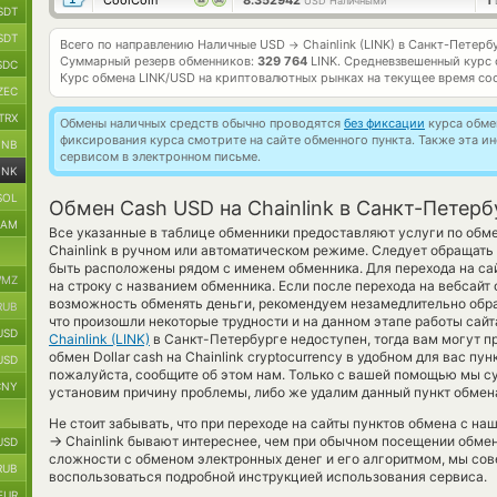
CoolCoin
8.352942
1
USD Наличными
SDT
SDT
Всего по направлению Наличные USD
Chainlink (LINK) в Санкт-Петер
→
Суммарный резерв обменников:
329 764
LINK.
Средневзвешенный курс 
SDC
Курс обмена
LINK/USD
на криптовалютных рынках на текущее время со
ZEC
TRX
Обмены наличных средств обычно проводятся
без фиксации
курса обмен
фиксирования курса смотрите на сайте обменного пункта. Также эта 
BNB
сервисом в электронном письме.
INK
SOL
Обмен Cash USD на Chainlink в Санкт-Петерб
RAM
Все указанные в таблице обменники предоставляют услуги по об
Chainlink в ручном или автоматическом режиме. Следует обращать
быть расположены рядом с именем обменника. Для перехода на са
MZ
на строку с названием обменника. Если после перехода на вебсайт
возможность обменять деньги, рекомендуем незамедлительно обра
RUB
что произошли некоторые трудности и на данном этапе работы сай
USD
Chainlink (LINK)
в Санкт-Петербурге недоступен, тогда вам могут п
обмен Dollar cash на Chainlink cryptocurrency в удобном для вас пу
USD
пожалуйста, сообщите об этом нам. Только с вашей помощью мы 
CNY
установим причину проблемы, либо же удалим данный пункт обмена
Не стоит забывать, что при переходе на сайты пунктов обмена с н
→
Chainlink бывают интереснее, чем при обычном посещении обменн
USD
сложности с обменом электронных денег и его алгоритмом, мы сов
RUB
воспользоваться подробной инструкцией использования сервиса.
EUR