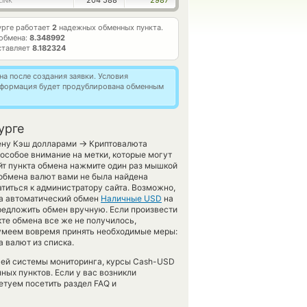
204 588
2987
LINK
бурге работает
2
надежных обменных пункта.
обмена:
8.348992
ставляет
8.182324
а после создания заявки. Условия
информация будет продублирована обменным
урге
→
мену Кэш долларами
Криптовалюта
 особое внимание на метки, которые могут
йт пункта обмена нажмите один раз мышкой
 обмена валют вами не была найдена
титься к администратору сайта. Возможно,
та автоматический обмен
Наличные USD
на
редложить обмен вручную. Если произвести
нкте обмена все же не получилось,
сумеем вовремя принять необходимые меры:
 валют из списка.
ашей системы мониторинга, курсы Cash-USD
ых пунктов. Если у вас возникли
етуем посетить раздел FAQ и