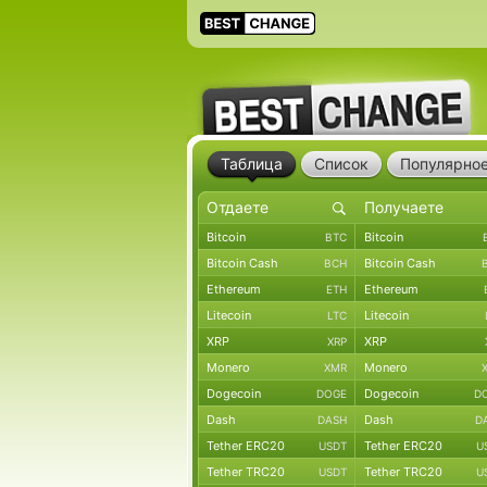
Таблица
Список
Популярно
Bitcoin
Bitcoin
BTC
Bitcoin Cash
Bitcoin Cash
BCH
Ethereum
Ethereum
ETH
Litecoin
Litecoin
LTC
XRP
XRP
XRP
Monero
Monero
XMR
Dogecoin
Dogecoin
DOGE
D
Dash
Dash
DASH
D
Tether ERC20
Tether ERC20
USDT
U
Tether TRC20
Tether TRC20
USDT
U