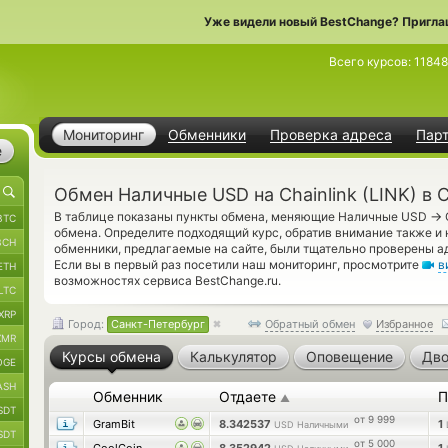
Уже видели новый BestChange? Пригла
Всего курсов:
1184
Мониторинг
Обменники
Проверка адреса
Пар
е
Обмен Наличные USD на Chainlink (LINK) в 
→
В таблице показаны пункты обмена, меняющие Наличные USD
BTC
обмена. Определите подходящий курс, обратив внимание также и н
BCH
обменники, предлагаемые на сайте, были тщательно проверены 
Если вы в первый раз посетили наш мониторинг, просмотрите
в
ETH
возможностях сервиса BestChange.ru.
LTC
XRP
Город:
Санкт-Петербург
Обратный обмен
Избранное
XMR
Курсы обмена
Калькулятор
Оповещение
Дво
OGE
ASH
Обменник
Отдаете
П
▲
SDT
от 9 999
GramBit
8.342537
1
USD Наличными
SDT
от 5 000