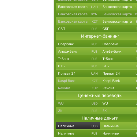
Банковская карта
Банковская карта
UAH
Банковская карта
Банковская карта
BYN
Банковская карта
Банковская карта
KZT
СБП
СБП
RUB
Интернет-банкинг
Сбербанк
Сбербанк
RUB
Альфа-Банк
Альфа-Банк
RUB
Т-Банк
Т-Банк
RUB
ВТБ
ВТБ
RUB
Приват 24
Приват 24
UAH
Kaspi Bank
Kaspi Bank
KZT
Revolut
Revolut
EUR
Денежные переводы
WU
WU
USD
ЗК
ЗК
RUB
Наличные деньги
Наличные
Наличные
USD
Наличные
Наличные
RUB