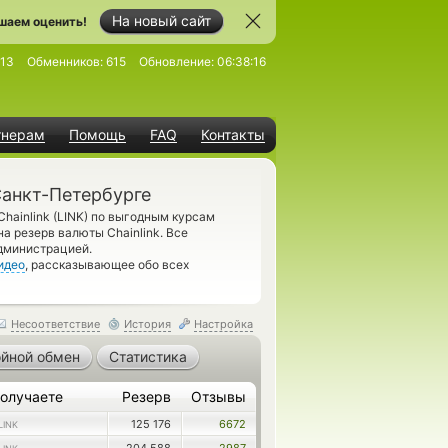
На новый сайт
шаем оценить!
813
Обменников:
615
Обновление:
06:38:16
тнерам
Помощь
FAQ
Контакты
Санкт-Петербурге
Chainlink (LINK) по выгодным курсам
а резерв валюты Chainlink. Все
администрацией.
идео
, рассказывающее обо всех
Несоответствие
История
Настройка
йной обмен
Статистика
олучаете
Резерв
Отзывы
125 176
6672
LINK