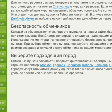
Для точного расчета суммы, которую вы получаете или отдаете, и
UAH
постоянно доступна точная
Статистика
о курсах и резервах. Если ж
валют удобный вам курс, не спешите с обменом, используйте услу
BYN
благоприятном для вас курсе на Telegram или e-mail. В случае отс
KZT
Двойной обмен
вы найдете наилучший вариант двух обменов через
RUB
Безопасность обменников
Каждый из обменных пунктов, присутствующих на нашем сайте, бы
при этом команда BestChange непрерывно следит за надлежащим и
RUB
Использование мониторинга позволяет повысить безопасность пр
RUB
пунктах. При выборе обменного пункта, пожалуйста, обращайте вн
размер резервов и текущий статус обменника на нашем мониторинг
RUB
RUB
Выберите подходящий город
UAH
Обменные пункты покупают и продают криптовалюты и электронные
странах, например:
Москва
,
Гданьск
,
Чернигов
,
Ковель
,
Варшава
,
С
KZT
городах могут отличаться даже у одного и того же обменного пункт
EUR
удобнее ввести или вывести наличные средства.
USD
RUB
USD
RUB