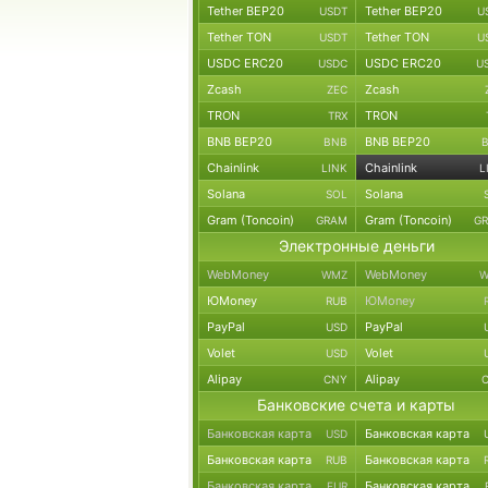
Tether BEP20
Tether BEP20
USDT
U
Tether TON
Tether TON
USDT
U
USDC ERC20
USDC ERC20
USDC
U
Zcash
Zcash
ZEC
TRON
TRON
TRX
BNB BEP20
BNB BEP20
BNB
Chainlink
Chainlink
LINK
L
Solana
Solana
SOL
Gram (Toncoin)
Gram (Toncoin)
GRAM
G
Электронные деньги
WebMoney
WebMoney
WMZ
W
ЮMoney
ЮMoney
RUB
PayPal
PayPal
USD
Volet
Volet
USD
Alipay
Alipay
CNY
Банковские счета и карты
Банковская карта
Банковская карта
USD
Банковская карта
Банковская карта
RUB
Банковская карта
Банковская карта
EUR