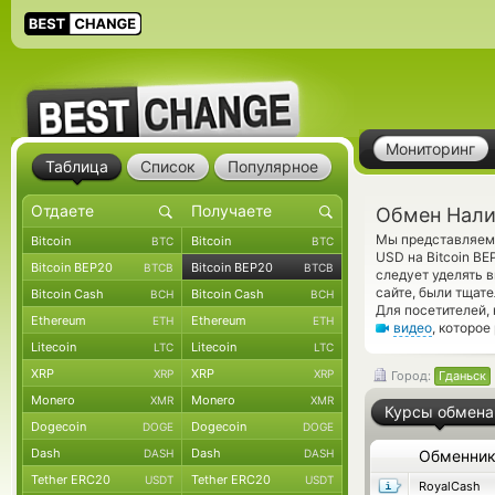
Мониторинг
Таблица
Список
Популярное
Обмен Налич
Мы представляем 
Bitcoin
Bitcoin
BTC
BTC
USD на Bitcoin B
Bitcoin BEP20
Bitcoin BEP20
BTCB
BTCB
следует уделять 
сайте, были тщат
Bitcoin Cash
Bitcoin Cash
BCH
BCH
Для посетителей,
Ethereum
Ethereum
ETH
ETH
видео
, которое
Litecoin
Litecoin
LTC
LTC
XRP
XRP
XRP
XRP
Город:
Гданьск
Monero
Monero
XMR
XMR
Курсы обмена
Dogecoin
Dogecoin
DOGE
DOGE
Dash
Dash
DASH
DASH
Обменни
Tether ERC20
Tether ERC20
USDT
USDT
RoyalCash