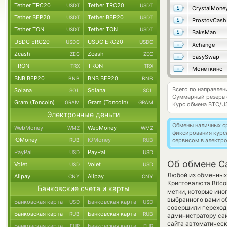
Tether TRC20
Tether TRC20
USDT
USDT
CrystalMone
Tether BEP20
Tether BEP20
USDT
USDT
ProstovCash
Tether TON
Tether TON
USDT
USDT
BaksMan
USDC ERC20
USDC ERC20
USDC
USDC
Xchange
Zcash
Zcash
ZEC
ZEC
EasySwap
TRON
TRON
TRX
TRX
Монеткинс
BNB BEP20
BNB BEP20
BNB
BNB
Всего по направле
Solana
Solana
SOL
SOL
Суммарный резерв
Gram (Toncoin)
Gram (Toncoin)
GRAM
GRAM
Курс обмена
BTC/U
Электронные деньги
Обмены наличных с
WebMoney
WebMoney
WMZ
WMZ
фиксирования курс
ЮMoney
ЮMoney
RUB
RUB
сервисом в электр
PayPal
PayPal
USD
USD
Об обмене Ca
Volet
Volet
USD
USD
Любой из обменных 
Alipay
Alipay
CNY
CNY
Криптовалюта Bitco
Банковские счета и карты
метки, которые ино
выбранного вами об
Банковская карта
Банковская карта
USD
USD
совершили переход 
Банковская карта
Банковская карта
RUB
RUB
администратору сай
сайта автоматичес
Банковская карта
Банковская карта
EUR
EUR