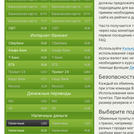
должны предложить р
Банковская карта
Банковская карта
UAH
UAH
подходящем для вас
примем необходимы
Банковская карта
Банковская карта
BYN
BYN
сайта из рейтинга 
Банковская карта
Банковская карта
KZT
KZT
Часто получается т
СБП
СБП
RUB
RUB
через наш монитори
Интернет-банкинг
первое посещение 
FAQ.
Сбербанк
Сбербанк
RUB
RUB
Используйте
Кальк
Альфа-Банк
Альфа-Банк
RUB
RUB
использования серв
Т-Банк
Т-Банк
RUB
RUB
курсы валют вас н
необходимого курса
ВТБ
ВТБ
RUB
RUB
помощи функции
Дв
Приват 24
Приват 24
UAH
UAH
Безопасност
Kaspi Bank
Kaspi Bank
KZT
KZT
Каждый из обменны
Revolut
Revolut
EUR
EUR
при этом команда 
Денежные переводы
Использование мон
пунктах. При выбор
WU
WU
USD
USD
размер резервов и 
ЗК
ЗК
RUB
RUB
Выберите по
Наличные деньги
Обменные пункты по
странах, например:
Наличные
Наличные
USD
USD
разных городах мог
Наличные
Наличные
RUB
RUB
удобнее ввести или