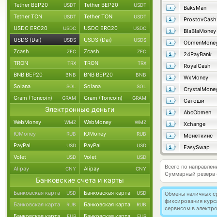
Tether BEP20
Tether BEP20
USDT
USDT
BaksMan
Tether TON
Tether TON
USDT
USDT
ProstovCash
USDC ERC20
USDC ERC20
USDC
USDC
BlaBlaMoney
USDS (Dai)
USDS (Dai)
USDS
USDS
ObmenMone
Zcash
Zcash
ZEC
ZEC
24PayBank
TRON
TRON
TRX
TRX
RoyalCash
BNB BEP20
BNB BEP20
BNB
BNB
WxMoney
Solana
Solana
SOL
SOL
CrystalMone
Gram (Toncoin)
Gram (Toncoin)
GRAM
GRAM
Сатоши
Электронные деньги
AbcObmen
WebMoney
WebMoney
WMZ
WMZ
Xchange
ЮMoney
ЮMoney
RUB
RUB
Монеткинс
PayPal
PayPal
USD
USD
EasySwap
Volet
Volet
USD
USD
Всего по направлен
Alipay
Alipay
CNY
CNY
Суммарный резерв
Банковские счета и карты
Банковская карта
Банковская карта
USD
USD
Обмены наличных с
фиксирования курс
Банковская карта
Банковская карта
RUB
RUB
сервисом в электр
Банковская карта
Банковская карта
EUR
EUR