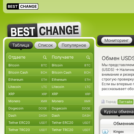
Мониторинг
Таблица
Список
Популярное
Обмен USDS 
Мы представляем 
Bitcoin
Bitcoin
BTC
BTC
→
(USDS)
Наличны
Bitcoin Cash
Bitcoin Cash
BCH
BCH
внимание и резер
строгую проверку
Ethereum
Ethereum
ETH
ETH
Если вы впервые 
Litecoin
Litecoin
LTC
LTC
рассказывает обо
XRP
XRP
XRP
XRP
Monero
Monero
XMR
XMR
Город:
Паттайя
Dogecoin
Dogecoin
DOGE
DOGE
Курсы обмена
Dash
Dash
DASH
DASH
Tether ERC20
Tether ERC20
USDT
USDT
Обменни
Tether TRC20
Tether TRC20
USDT
USDT
Kingex