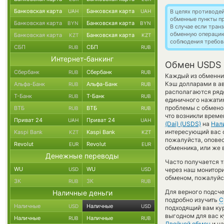
Банковская карта
Банковская карта
UAH
UAH
В целях противоде
обменные пункты п
Банковская карта
Банковская карта
BYN
BYN
В случае если тра
обменную операци
Банковская карта
Банковская карта
KZT
KZT
соблюдения требов
СБП
СБП
RUB
RUB
Интернет-банкинг
Обмен USDS 
Сбербанк
Сбербанк
RUB
RUB
Каждый из обменник
Кэш долларами в ав
Альфа-Банк
Альфа-Банк
RUB
RUB
располагаются ряд
Т-Банк
Т-Банк
RUB
RUB
единичного нажатия
проблемы с обменом
ВТБ
ВТБ
RUB
RUB
что возникли време
Приват 24
Приват 24
UAH
UAH
(Dai) (USDS)
на
Нал
интересующий вас об
Kaspi Bank
Kaspi Bank
KZT
KZT
пожалуйста, опове
Revolut
Revolut
EUR
EUR
обменника, или же 
Денежные переводы
Часто получается т
WU
WU
USD
USD
через наш монитори
обменом, пожалуйст
ЗК
ЗК
RUB
RUB
Для верного подсче
Наличные деньги
подробно изучить
С
Наличные
Наличные
USD
USD
подходящий вам кур
выгодном для вас к
Наличные
Наличные
RUB
RUB
Двойной обмен
и на