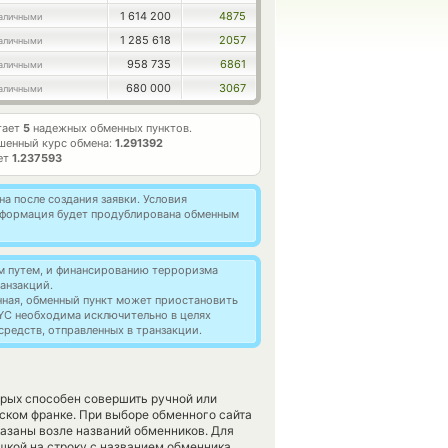
1 614 200
4875
аличными
1 285 618
2057
аличными
958 735
6861
аличными
680 000
3067
аличными
тает
5
надежных обменных пунктов.
шенный курс обмена:
1.291392
яет
1.237593
а после создания заявки. Условия
информация будет продублирована обменным
м путем, и финансированию терроризма
анзакций.
нная, обменный пункт может приостановить
YC необходима исключительно в целях
редств, отправленных в транзакции.
орых способен совершить ручной или
ком франке. При выборе обменного сайта
казаны возле названий обменников. Для
шкой на строку с названием обменника.