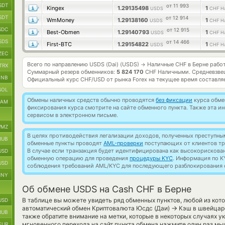
SDT
от 11 993
Kingex
1.29135498
1
USDS
CHF Н
SDT
от 12 914
WmMoney
1.29138160
1
USDS
CHF Н
SDC
от 12 915
Best-Obmen
1.29140793
1
USDS
CHF Н
SDS
от 14 466
First-BTC
1.29154822
1
USDS
CHF Н
ZEC
Всего по направлению USDS (Dai) (USDS)
Наличные CHF в Берне рабо
→
TRX
Суммарный резерв обменников:
5 824 170
CHF Наличными.
Средневзве
BNB
Официальный курс
CHF/USD
от рынка Forex на текущее время составл
SOL
Обмены наличных средств обычно проводятся
без фиксации
курса обмен
RAM
фиксирования курса смотрите на сайте обменного пункта. Также эта 
сервисом в электронном письме.
MZ
В целях противодействия легализации доходов, полученных преступны
RUB
обменные пункты проводят
AML-проверки
поступающих от клиентов тр
В случае если транзакция будет идентифицирована как высокорискова
USD
обменную операцию для проведения
процедуры KYC
. Информация по K
USD
соблюдения требований AML/KYC для последующего разблокирования с
CNY
Об обмене USDS на Cash CHF в Берне
В таблице вы можете увидеть ряд обменных пунктов, любой из кот
USD
→
автоматический обмен Криптовалюта Юсдс (Даи)
Кэш в швейцарс
RUB
также обратите внимание на метки, которые в некоторых случаях у
мгновенного перехода на сайт пункта обмена нажмите один раз мы
EUR