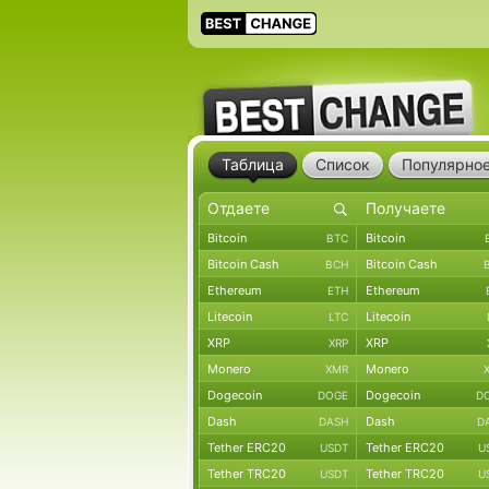
Таблица
Список
Популярно
Bitcoin
Bitcoin
BTC
Bitcoin Cash
Bitcoin Cash
BCH
Ethereum
Ethereum
ETH
Litecoin
Litecoin
LTC
XRP
XRP
XRP
Monero
Monero
XMR
Dogecoin
Dogecoin
DOGE
D
Dash
Dash
DASH
D
Tether ERC20
Tether ERC20
USDT
U
Tether TRC20
Tether TRC20
USDT
U