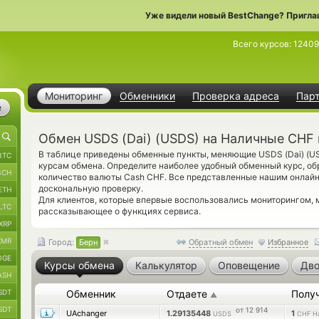
Уже видели новый BestChange? Пригла
Всего курсов:
12409
Мониторинг
Обменники
Проверка адреса
Пар
е
Обмен USDS (Dai) (USDS) на Наличные CHF 
В таблице приведены обменные пункты, меняющие USDS (Dai) (U
BTC
курсам обмена. Определите наиболее удобный обменный курс, об
BCH
количество валюты Cash CHF. Все представленные нашим онлай
доскональную проверку.
ETH
Для клиентов, которые впервые воспользовались мониторингом,
LTC
рассказывающее о функциях сервиса.
XRP
XMR
Город:
Берн
Обратный обмен
Избранное
OGE
Курсы обмена
Калькулятор
Оповещение
Дво
ASH
SDT
Обменник
Отдаете
Полу
▲
SDT
от 12 914
UAchanger
1.29135448
1
USDS
CHF Н