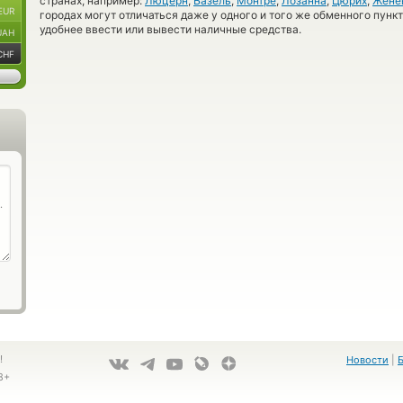
странах, например:
Люцерн
,
Базель
,
Монтрё
,
Лозанна
,
Цюрих
,
Жене
EUR
городах могут отличаться даже у одного и того же обменного пункт
удобнее ввести или вывести наличные средства.
UAH
CHF
!
Новости
|
8+