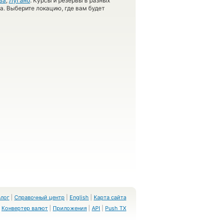
ва
,
Лугано
. Курсы и резервы в разных
а. Выберите локацию, где вам будет
Блог
|
Справочный центр
|
English
|
Карта сайта
Конвертер валют
|
Приложения
|
API
|
Push TX