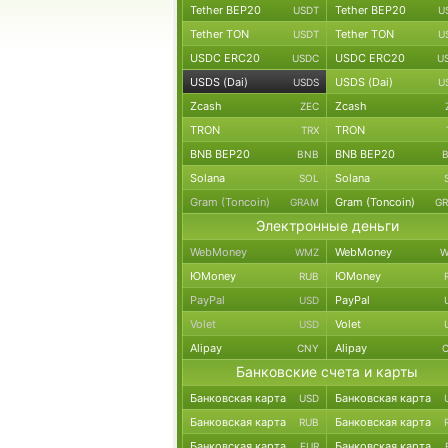
Tether BEP20
Tether BEP20
USDT
U
Tether TON
Tether TON
USDT
U
USDC ERC20
USDC ERC20
USDC
U
USDS (Dai)
USDS (Dai)
USDS
U
Zcash
Zcash
ZEC
TRON
TRON
TRX
BNB BEP20
BNB BEP20
BNB
Solana
Solana
SOL
Gram (Toncoin)
Gram (Toncoin)
GRAM
G
Электронные деньги
WebMoney
WebMoney
WMZ
W
ЮMoney
ЮMoney
RUB
PayPal
PayPal
USD
Volet
Volet
USD
Alipay
Alipay
CNY
Банковские счета и карты
Банковская карта
Банковская карта
USD
Банковская карта
Банковская карта
RUB
Банковская карта
Банковская карта
EUR