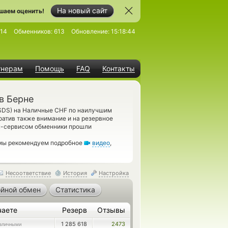
На новый сайт
шаем оценить!
14
Обменников:
613
Обновление:
15:18:44
тнерам
Помощь
FAQ
Контакты
в Берне
SDS) на Наличные CHF по наилучшим
ратив также внимание и на резервное
н-сервисом обменники прошли
 мы рекомендуем подробное
видео
,
Несоответствие
История
Настройка
йной обмен
Статистика
чаете
Резерв
Отзывы
1 285 618
2473
аличными