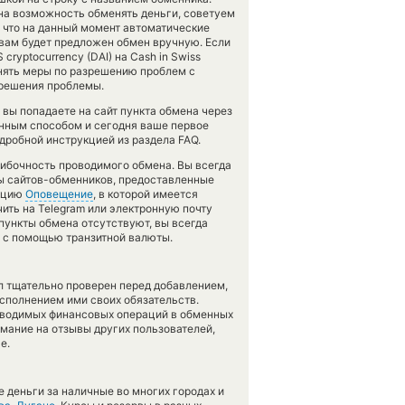
ена возможность обменять деньги, советуем
 что на данный момент автоматические
вам будет предложен обмен вручную. Если
ryptocurrency (DAI) на Cash in Swiss
инять меры по разрешению проблем с
 решения проблемы.
вы попадаете на сайт пункта обмена через
анным способом и сегодня ваше первое
дробной инструкцией из раздела FAQ.
шибочность проводимого обмена. Вы всегда
сы сайтов-обменников, предоставленные
нкцию
Оповещение
, в которой имеется
ить на Telegram или электронную почту
 пункты обмена отсутствуют, вы всегда
в с помощью транзитной валюты.
л тщательно проверен перед добавлением,
сполнением ими своих обязательств.
оводимых финансовых операций в обменных
имание на отзывы других пользователей,
е.
 деньги за наличные во многих городах и