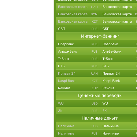
Банковская карта
Банковская карта
UAH
Банковская карта
Банковская карта
BYN
Банковская карта
Банковская карта
KZT
СБП
СБП
RUB
Интернет-банкинг
Сбербанк
Сбербанк
RUB
Альфа-Банк
Альфа-Банк
RUB
Т-Банк
Т-Банк
RUB
ВТБ
ВТБ
RUB
Приват 24
Приват 24
UAH
Kaspi Bank
Kaspi Bank
KZT
Revolut
Revolut
EUR
Денежные переводы
WU
WU
USD
ЗК
ЗК
RUB
Наличные деньги
Наличные
Наличные
USD
Наличные
Наличные
RUB