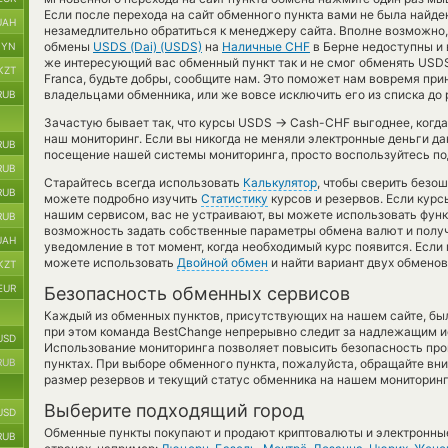
Если после перехода на сайт обменного пункта вами не была найд
UAH
незамедлительно обратиться к менеджеру сайта. Вполне возможно,
обмены
USDS (Dai) (USDS)
на
Наличные CHF
в Берне недоступны и 
BYN
же интересующий вас обменный пункт так и не смог обменять USDS c
KZT
Franca, будьте добры, сообщите нам. Это поможет нам вовремя пр
владельцами обменника, или же вовсе исключить его из списка до
RUB
→
Зачастую бывает так, что курсы USDS
Cash-CHF выгоднее, когда 
наш мониторинг. Если вы никогда не меняли электронные деньги д
RUB
посещение нашей системы мониторинга, просто воспользуйтесь по
RUB
Старайтесь всегда использовать
Калькулятор
, чтобы сверить безо
RUB
можете подробно изучить
Статистику
курсов и резервов. Если кур
нашим сервисом, вас не устраивают, вы можете использовать фу
RUB
возможность задать собственные параметры обмена валют и получ
UAH
уведомление в тот момент, когда необходимый курс появится. Если
можете использовать
Двойной обмен
и найти вариант двух обмено
KZT
EUR
Безопасность обменных сервисов
Каждый из обменных пунктов, присутствующих на нашем сайте, бы
при этом команда BestChange непрерывно следит за надлежащим и
USD
Использование мониторинга позволяет повысить безопасность пр
RUB
пунктах. При выборе обменного пункта, пожалуйста, обращайте вн
размер резервов и текущий статус обменника на нашем мониторинг
Выберите подходящий город
USD
Обменные пункты покупают и продают криптовалюты и электронные
RUB