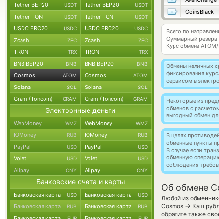
AvanChange
Tether BEP20
Tether BEP20
USDT
USDT
CoinsBlack
Tether TON
Tether TON
USDT
USDT
USDC ERC20
USDC ERC20
USDC
USDC
Всего по направле
Суммарный резерв
Zcash
Zcash
ZEC
ZEC
Курс обмена
ATOM/
TRON
TRON
TRX
TRX
BNB BEP20
BNB BEP20
BNB
BNB
Обмены наличных с
фиксирования курс
Cosmos
Cosmos
ATOM
ATOM
сервисом в электр
Solana
Solana
SOL
SOL
Gram (Toncoin)
Gram (Toncoin)
GRAM
GRAM
Некоторые из пред
обменов с расчето
Электронные деньги
выгодный обмен дл
WebMoney
WebMoney
WMZ
WMZ
ЮMoney
ЮMoney
RUB
RUB
В целях противоде
обменные пункты п
PayPal
PayPal
USD
USD
В случае если тра
обменную операци
Volet
Volet
USD
USD
соблюдения требов
Alipay
Alipay
CNY
CNY
Банковские счета и карты
Об обмене C
Банковская карта
Банковская карта
USD
USD
Любой из обменнико
→
Cosmos
Кэш рубл
Банковская карта
Банковская карта
RUB
RUB
обратите также сво
Банковская карта
Банковская карта
EUR
EUR