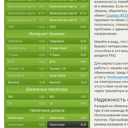
возможность перейт
его именем. Если п
Банковская карта
Банковская карта
UAH
UAH
обмена, обратитесь
Банковская карта
Банковская карта
BYN
BYN
обмен
Cosmos (ATO
произвести обмен C
Банковская карта
Банковская карта
KZT
KZT
получилось, пожал
СБП
СБП
RUB
RUB
проблемы с админис
Интернет-банкинг
направления.
Сбербанк
Сбербанк
RUB
RUB
Имейте в виду, что
бывают интереснее,
Альфа-Банк
Альфа-Банк
RUB
RUB
способом и это ваш
Т-Банк
Т-Банк
RUB
RUB
раздела FAQ.
ВТБ
ВТБ
RUB
RUB
Для верного расчет
работы с нашим сер
Приват 24
Приват 24
UAH
UAH
обменников, предс
Kaspi Bank
Kaspi Bank
KZT
KZT
услугу
Оповещени
на электронную поч
Revolut
Revolut
EUR
EUR
отсутствия пункто
Денежные переводы
через транзитную в
WU
WU
USD
USD
Надежность 
ЗК
ЗК
RUB
RUB
Каждый из обменны
Наличные деньги
при этом команда 
Использование мон
Наличные
Наличные
USD
USD
пунктах. При выбор
размер резервов и 
Наличные
Наличные
RUB
RUB