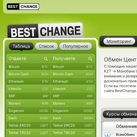
Мониторинг
Таблица
Список
Популярное
Обмен Цент
С помощью нашего
Bitcoin
Bitcoin
BTC
BTC
→
KZT
Монобанк U
Bitcoin Cash
Bitcoin Cash
BCH
BCH
внимание и резер
досконально пров
Ethereum
Ethereum
ETH
ETH
Если вы посетили
Litecoin
Litecoin
LTC
LTC
сайта BestChange.
XRP
XRP
XRP
XRP
Monero
Monero
XMR
XMR
Dogecoin
Dogecoin
DOGE
DOGE
Курсы обмена
Dash
Dash
DASH
DASH
Tether ERC20
Tether ERC20
USDT
USDT
Обменни
Tether TRC20
Tether TRC20
USDT
USDT
ВсемОбмен