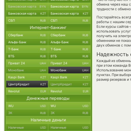
обмена через наш с
Банковская карта
Банковская карта
BYN
BYN
трудности с обмено
Банковская карта
Банковская карта
KZT
KZT
Постарайтесь всег
СБП
СБП
RUB
RUB
работы с нашим сер
Если курсы сайтов
Интернет-банкинг
использовать услу
Сбербанк
Сбербанк
RUB
RUB
получить на электр
обменники не показ
Альфа-Банк
Альфа-Банк
RUB
RUB
двух обменов с по
Т-Банк
Т-Банк
RUB
RUB
Надежность 
ВТБ
ВТБ
RUB
RUB
Каждый из обменны
Приват 24
Приват 24
UAH
UAH
при этом команда 
Использование мон
Монобанк
Монобанк
UAH
UAH
пунктах. При выбор
Kaspi Bank
Kaspi Bank
KZT
KZT
размер резервов и 
ЦентрКредит
ЦентрКредит
KZT
KZT
Revolut
Revolut
EUR
EUR
Денежные переводы
WU
WU
USD
USD
ЗК
ЗК
RUB
RUB
Наличные деньги
Наличные
Наличные
USD
USD