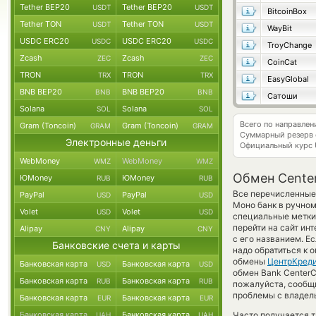
Tether BEP20
Tether BEP20
USDT
USDT
BitcoinBox
Tether TON
Tether TON
USDT
USDT
WayBit
USDC ERC20
USDC ERC20
USDC
USDC
TroyChange
Zcash
Zcash
ZEC
ZEC
CoinCat
TRON
TRON
TRX
TRX
EasyGlobal
BNB BEP20
BNB BEP20
BNB
BNB
Сатоши
Solana
Solana
SOL
SOL
Всего по направле
Gram (Toncoin)
Gram (Toncoin)
GRAM
GRAM
Суммарный резерв
Электронные деньги
Официальный курс
WebMoney
WebMoney
WMZ
WMZ
Обмен Cente
ЮMoney
ЮMoney
RUB
RUB
Все перечисленные
PayPal
PayPal
USD
USD
Моно банк в ручном
Volet
Volet
USD
USD
специальные метки,
перейти на сайт ин
Alipay
Alipay
CNY
CNY
с его названием. Е
Банковские счета и карты
надо обратиться к 
обмены
ЦентрКреди
Банковская карта
Банковская карта
USD
USD
обмен Bank CenterC
Банковская карта
Банковская карта
RUB
RUB
пожалуйста, сообщ
проблемы с владель
Банковская карта
Банковская карта
EUR
EUR
Банковская карта
Банковская карта
Часто получается т
UAH
UAH