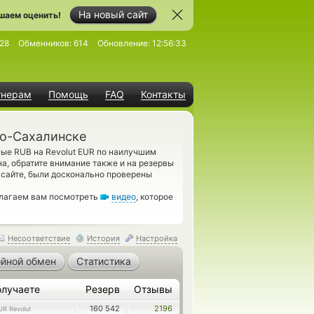
На новый сайт
шаем оценить!
28
Обменников:
614
Обновление:
12:56:33
тнерам
Помощь
FAQ
Контакты
но-Сахалинске
ые RUB на Revolut EUR по наилучшим
а, обратите внимание также и на резервы
 сайте, были досконально проверены
длагаем вам посмотреть
видео
, которое
Несоответствие
История
Настройка
йной обмен
Статистика
олучаете
Резерв
Отзывы
160 542
2196
UR Revolut