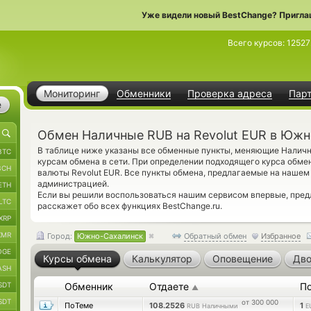
Уже видели новый BestChange? Пригла
Всего курсов:
12527
Мониторинг
Обменники
Проверка адреса
Пар
е
Обмен Наличные RUB на Revolut EUR в Юж
В таблице ниже указаны все обменные пункты, меняющие Наличн
BTC
курсам обмена в сети. При определении подходящего курса обмен
BCH
валюты Revolut EUR. Все пункты обмена, предлагаемые на нашем
администрацией.
ETH
Если вы решили воспользоваться нашим сервисом впервые, пре
LTC
расскажет обо всех функциях BestChange.ru.
XRP
XMR
Город:
Южно-Сахалинск
Обратный обмен
Избранное
OGE
Курсы обмена
Калькулятор
Оповещение
Дво
ASH
SDT
Обменник
Отдаете
П
▲
SDT
от 300 000
ПоТеме
108.2526
1
RUB Наличными
E