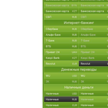
Банковская карта
Банковская карта
BYN
Банковская карта
Банковская карта
KZT
СБП
СБП
RUB
Интернет-банкинг
Сбербанк
Сбербанк
RUB
Альфа-Банк
Альфа-Банк
RUB
Т-Банк
Т-Банк
RUB
ВТБ
ВТБ
RUB
Приват 24
Приват 24
UAH
Kaspi Bank
Kaspi Bank
KZT
Revolut
Revolut
EUR
Денежные переводы
WU
WU
USD
ЗК
ЗК
RUB
Наличные деньги
Наличные
Наличные
USD
Наличные
Наличные
RUB
Наличные
Наличные
EUR