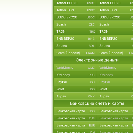
Tether BEP20
Tether BEP20
USDT
U
Tether TON
Tether TON
USDT
U
USDC ERC20
USDC ERC20
USDC
U
Zcash
Zcash
ZEC
TRON
TRON
TRX
BNB BEP20
BNB BEP20
BNB
Solana
Solana
SOL
Gram (Toncoin)
Gram (Toncoin)
GRAM
G
Электронные деньги
WebMoney
WebMoney
WMZ
W
ЮMoney
ЮMoney
RUB
PayPal
PayPal
USD
Volet
Volet
USD
Alipay
Alipay
CNY
Банковские счета и карты
Банковская карта
Банковская карта
USD
Банковская карта
Банковская карта
RUB
Банковская карта
Банковская карта
EUR
Банковская карта
Банковская карта
UAH