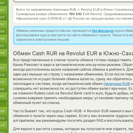
SDT
Всего по направлению Наличные RUB
Revolut EUR в Южно-Сахалинск
→
SDT
Суммарный резерв обменников:
160 542
EUR Revolut.
Средневзвешенны
SDC
Официальный курс
EUR/RUB
от ЦБ России на текущее время составляе
ZEC
Обмены наличных средств обычно проводятся
без фиксации
курса обмен
TRX
фиксирования курса смотрите на сайте обменного пункта. Также эта 
BNB
сервисом в электронном письме.
SOL
Обмен Cash RUR на Revolut EUR в Южно-Сах
RAM
Все представленные в списке пункты обмена готовы предоставить
банка Револют в евро в автоматическом или ручном режиме. Обрат
MZ
иногда расположены возле названий сайтов обмена в рейтинге. Для
один раз мышью на строку с названием обменника. Если после пер
RUB
возможности осуществления обмена валюты, сразу же обратитесь 
USD
неполадки в системе, когда автоматический обмен
Наличные RUB
н
совершить нет возможности, но доступен обмен валют вручную. Ес
USD
не поменял Rubles cash на Revolut Bank card in euro, будьте добры
CNY
сумеем вовремя принять необходимые меры: установим причину п
обменный пункт из списка.
→
Часто бывает так, что курсы Cash-RUB
Revolut-EUR намного выго
USD
обменного пункта через наш сервис. Если у вас возникли трудност
RUB
алгоритмом, мы рекомендуем посетить раздел FAQ и воспользовать
EUR
Для верного расчета суммы, которую вы получаете или отдаете, п
UAH