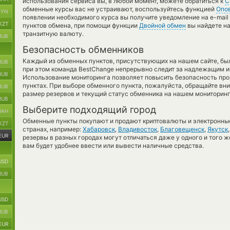
использования сервиса вы, в любой момент, можете обратиться к
С
обменные курсы вас не устраивают, воспользуйтесь функцией
Опо
BYN
появлении необходимого курса вы получите уведомление на e-mail 
KZT
пунктов обмена, при помощи функции
Двойной обмен
вы найдете на
транзитную валюту.
RUB
Безопасность обменников
Каждый из обменных пунктов, присутствующих на нашем сайте, бы
RUB
при этом команда BestChange непрерывно следит за надлежащим и
RUB
Использование мониторинга позволяет повысить безопасность пр
пунктах. При выборе обменного пункта, пожалуйста, обращайте вн
RUB
размер резервов и текущий статус обменника на нашем мониторинг
RUB
Выберите подходящий город
UAH
Обменные пункты покупают и продают криптовалюты и электронные
KZT
странах, например:
Хабаровск
,
Владивосток
,
Благовещенск
,
Якутск
EUR
резервы в разных городах могут отличаться даже у одного и того ж
вам будет удобнее ввести или вывести наличные средства.
USD
RUB
USD
RUB
EUR