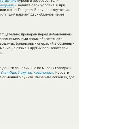
татистике
курсов и резервов. Если
вещение
– задайте свои условия, и при
или же на Telegram. В случае отсутствия
илучший вариант двух обменов через
л тщательно проверен перед добавлением,
сполнением ими своих обязательств.
оводимых финансовых операций в обменных
имание на отзывы других пользователей,
е.
 деньги за наличные во многих городах и
,
Улан-Удэ
,
Иркутск
,
Красноярск
. Курсы и
е обменного пункта. Выберите локацию, где