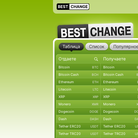
Таблица
Список
Популярно
Bitcoin
Bitcoin
BTC
Bitcoin Cash
Bitcoin Cash
BCH
Ethereum
Ethereum
ETH
Litecoin
Litecoin
LTC
XRP
XRP
XRP
Monero
Monero
XMR
Dogecoin
Dogecoin
DOGE
D
Dash
Dash
DASH
D
Tether ERC20
Tether ERC20
USDT
U
Tether TRC20
Tether TRC20
USDT
U