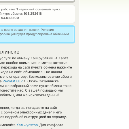
е работает
1
надежный обменный пункт.
й курс обмена:
108.252618
т
94.058500
а после создания заявки. Условия
информация будет продублирована обменным
алинске
→
 услуги по обмену Кэш рублями
Карта
ите особое внимание на метки, которые
 перехода на сайт пункта обмена нажмите
ехода на сайт-обменник вы не нашли
к его оператору. Возможны разные сбои и
а
Revolut EUR
в Южно-Сахалинске
ли же избранный вами пункт обмена так и
, оповестите нас. С вашей помощью мы
роблемы, или же исключим данный
днее, когда вы попадаете на сайт
и с обменом электронных денег и его
ся подробной инструкцией по сервису.
рименяйте
Калькулятор
. Для комфорта