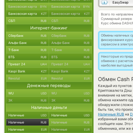
EasySwap
Банковская карта
Банковская карта
BYN
BYN
Банковская карта
Банковская карта
KZT
KZT
Всего по направле
Суммарный резерв
СБП
СБП
RUB
RUB
Курс обмена
DASH/
Интернет-банкинг
Обмены наличных с
Сбербанк
Сбербанк
RUB
RUB
фиксирования курс
Альфа-Банк
Альфа-Банк
RUB
RUB
сервисом в электр
Т-Банк
Т-Банк
RUB
RUB
Некоторые из пред
ВТБ
ВТБ
RUB
RUB
обменов с расчето
Приват 24
Приват 24
UAH
UAH
наиболее выгодный
Kaspi Bank
Kaspi Bank
KZT
KZT
Обмен Cash R
Revolut
Revolut
EUR
EUR
Денежные переводы
Каждый из пунктов 
Криптовалюта Дэш 
WU
WU
USD
USD
внимание на метки,
обмена нажмите оди
ЗК
ЗК
RUB
RUB
обнаружили сложно
Наличные деньги
быть так, что прои
Наличные RUB
на
D
Наличные
Наличные
USD
USD
избранный вами обм
Наличные
Наличные
RUB
RUB
сообщите нам. Это
обменника, или же 
Наличные
Наличные
EUR
EUR