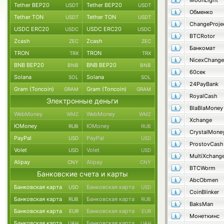
MoonLight
Tether BEP20
Tether BEP20
USDT
USDT
Обменко
Tether TON
Tether TON
USDT
USDT
ChangeProje
USDC ERC20
USDC ERC20
USDC
USDC
BTCRotor
Zcash
Zcash
ZEC
ZEC
Банкомат
TRON
TRON
TRX
TRX
NicexChange
BNB BEP20
BNB BEP20
BNB
BNB
60сек
Solana
Solana
SOL
SOL
24PayBank
Gram (Toncoin)
Gram (Toncoin)
GRAM
GRAM
RoyalCash
Электронные деньги
BlaBlaMoney
WebMoney
WebMoney
WMZ
WMZ
Xchange
ЮMoney
ЮMoney
RUB
RUB
CrystalMone
PayPal
PayPal
USD
USD
ProstovCash
Volet
Volet
USD
USD
MultiXchang
Alipay
Alipay
CNY
CNY
BTCWorm
Банковские счета и карты
AbcObmen
Банковская карта
Банковская карта
USD
USD
CoinBlinker
Банковская карта
Банковская карта
RUB
RUB
BaksMan
Банковская карта
Банковская карта
EUR
EUR
Монеткинс
Банковская карта
Банковская карта
UAH
UAH