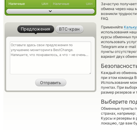
Наличные
Наличные
Зачастую получает
UAH
UAH
обмена через наш м
возникли трудности
FAQ.
Применяйте
Кальку
Предложения
BTC-кран
использования наше
курсы обменных пун
использовать услу
Telegram или e-mai
пункты отсутствуют
вариант двух обме
Безопасност
Каждый из обменны
при этом команда 
Использование мон
пунктах. При выбор
размер резервов и 
Выберите по
Обменные пункты по
странах, например:
Курсы и резервы в 
локацию, где вам б