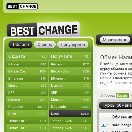
Мониторинг
Таблица
Список
Популярное
Обмен Нали
В таблице ниже п
Bitcoin
Bitcoin
BTC
BTC
курсу обмена в с
Bitcoin Cash
Bitcoin Cash
BCH
BCH
пункты обмена, п
Если вы пользует
Ethereum
Ethereum
ETH
ETH
подробно расскаж
Litecoin
Litecoin
LTC
LTC
XRP
XRP
XRP
XRP
Город:
Казань
Monero
Monero
XMR
XMR
Курсы обмена
Dogecoin
Dogecoin
DOGE
DOGE
Dash
Dash
DASH
DASH
Обменни
Tether ERC20
Tether ERC20
USDT
USDT
NordChange
Tether TRC20
Tether TRC20
USDT
USDT