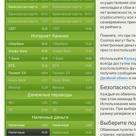
осуществления опе
Банковская карта
Банковская карта
UAH
UAH
неполадки и сбои в
нет возможности, н
Банковская карта
Банковская карта
BYN
BYN
cryptocurrency все
Банковская карта
Банковская карта
KZT
KZT
своевременно прин
из рейтинга.
СБП
СБП
RUB
RUB
Интернет-банкинг
Помните, что при п
Cosmos могут быть 
Сбербанк
Сбербанк
RUB
RUB
электронные деньг
просто воспользуйт
Альфа-Банк
Альфа-Банк
RUB
RUB
Т-Банк
Т-Банк
Используйте
Кальк
RUB
RUB
всегда доступна п
ВТБ
ВТБ
RUB
RUB
воспользуйтесь фу
Приват 24
Приват 24
получите сообщение
UAH
UAH
Двойной обмен
и на
Kaspi Bank
Kaspi Bank
KZT
KZT
Безопасност
Revolut
Revolut
EUR
EUR
Каждый из обменны
Денежные переводы
при этом команда 
WU
WU
USD
USD
Использование мон
пунктах. При выбор
ЗК
ЗК
RUB
RUB
размер резервов и 
Наличные деньги
Выберите по
Наличные
Наличные
USD
USD
Обменные пункты по
Наличные
Наличные
RUB
RUB
странах, например: