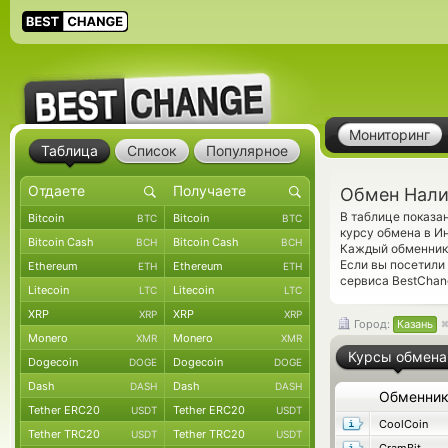
Мониторинг
Таблица
Список
Популярное
Обмен Нали
В таблице показа
Bitcoin
Bitcoin
BTC
BTC
курсу обмена в И
Bitcoin Cash
Bitcoin Cash
BCH
BCH
Каждый обменник 
Если вы посетили
Ethereum
Ethereum
ETH
ETH
сервиса BestChan
Litecoin
Litecoin
LTC
LTC
XRP
XRP
XRP
XRP
Город:
Казань
Monero
Monero
XMR
XMR
Курсы обмена
Dogecoin
Dogecoin
DOGE
DOGE
Dash
Dash
DASH
DASH
Обменни
Tether ERC20
Tether ERC20
USDT
USDT
CoolCoin
Tether TRC20
Tether TRC20
USDT
USDT