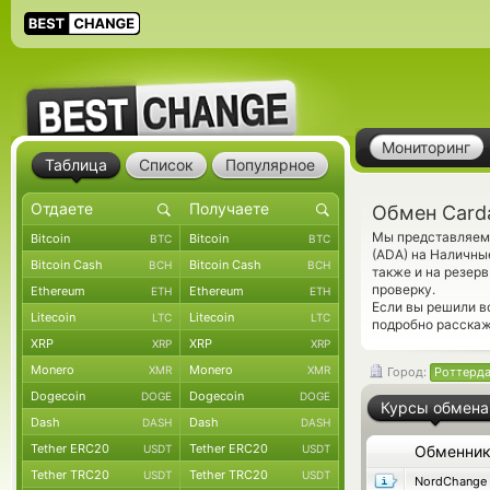
Мониторинг
Таблица
Список
Популярное
Обмен Card
Мы представляем 
Bitcoin
Bitcoin
BTC
BTC
(ADA) на Наличны
Bitcoin Cash
Bitcoin Cash
BCH
BCH
также и на резер
проверку.
Ethereum
Ethereum
ETH
ETH
Если вы решили в
Litecoin
Litecoin
LTC
LTC
подробно расскаж
XRP
XRP
XRP
XRP
Monero
Monero
XMR
XMR
Город:
Роттерд
Dogecoin
Dogecoin
DOGE
DOGE
Курсы обмена
Dash
Dash
DASH
DASH
Tether ERC20
Tether ERC20
USDT
USDT
Обменни
Tether TRC20
Tether TRC20
USDT
USDT
NordChange