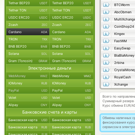
Tether BEP20
Tether BEP20
USDT
USDT
BTCWorm
Tether TON
Tether TON
USDT
USDT
AbcObmen
USDC ERC20
USDC ERC20
USDC
USDC
MultiXchang
Zcash
Zcash
ZEC
ZEC
CoinShop24
Cardano
Cardano
ADA
ADA
Kingex
TRON
TRON
TRX
TRX
FastWM
BNB BEP20
BNB BEP20
BNB
BNB
EasySwap
Solana
Solana
SOL
SOL
BlaBlaMoney
Gram (Toncoin)
Gram (Toncoin)
GRAM
GRAM
2rbina
Электронные деньги
CrystalMone
WebMoney
WebMoney
WMZ
WMZ
RoyalCash
ЮMoney
ЮMoney
RUB
RUB
Xchange
PayPal
PayPal
USD
USD
Всего по направлен
Volet
Volet
USD
USD
Суммарный резерв
Alipay
Alipay
CNY
CNY
Курс обмена
EUR/A
Банковские счета и карты
Обмены наличных с
Банковская карта
Банковская карта
USD
USD
фиксирования курс
сервисом в электр
Банковская карта
Банковская карта
RUB
RUB
Банковская карта
Банковская карта
EUR
EUR