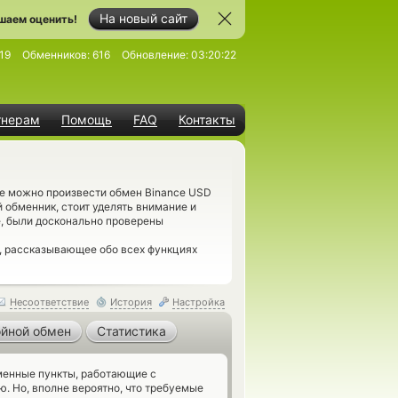
На новый сайт
шаем оценить!
19
Обменников:
616
Обновление:
03:20:22
тнерам
Помощь
FAQ
Контакты
де можно произвести обмен Binance USD
 обменник, стоит уделять внимание и
е, были досконально проверены
, рассказывающее обо всех функциях
Несоответствие
История
Настройка
йной обмен
Статистика
енные пункты, работающие с
. Но, вполне вероятно, что требуемые