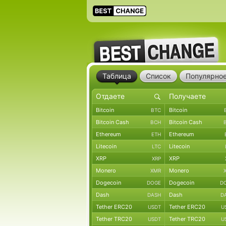
Таблица
Список
Популярно
Bitcoin
Bitcoin
BTC
Bitcoin Cash
Bitcoin Cash
BCH
Ethereum
Ethereum
ETH
Litecoin
Litecoin
LTC
XRP
XRP
XRP
Monero
Monero
XMR
Dogecoin
Dogecoin
DOGE
D
Dash
Dash
DASH
D
Tether ERC20
Tether ERC20
USDT
U
Tether TRC20
Tether TRC20
USDT
U