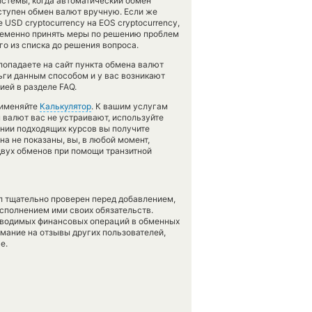
истемы, когда автоматический обмен
ступен обмен валют вручную. Если же
USD cryptocurrency на EOS cryptocurrency,
временно принять меры по решению проблем
го из списка до решения вопроса.
попадаете на сайт пункта обмена валют
ьги данным способом и у вас возникают
ей в разделе FAQ.
рименяйте
Калькулятор
. К вашим услугам
ы валют вас не устраивают, используйте
ении подходящих курсов вы получите
на не показаны, вы, в любой момент,
двух обменов при помощи транзитной
л тщательно проверен перед добавлением,
сполнением ими своих обязательств.
оводимых финансовых операций в обменных
имание на отзывы других пользователей,
е.