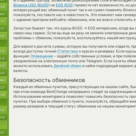
его администратору. Возможны разнообразные сбои и неполадки с
Binance USD (BUSD)
на
EOS (EOS)
провести нет возможности, но до
EUR
интересующий вас обменный пункт так и не сумел поменять Binance 
UAH
пожалуйста, поставьте нас в известность. Это поможет нам свое
с администратором вебсайта-обменника, или же вовсе отключить е
BYN
→
Зачастую бывает так, что курсы BUSD
EOS интереснее, когда вы 
KZT
через наш сервис. Если вы еще ни разу не меняли электронные ден
RUB
проблемы с обменом, пожалуйста, воспользуйтесь нашей инструкци
Для верного расчета суммы, которую вы получаете или отдаете, п
всегда доступна точная
Статистика
о курсах и резервах. Если курс
RUB
функцию
Оповещение
– задайте собственные условия, и при появл
RUB
уведомление на электронную почту или Telegram. Если пункты обме
можете использовать
Двойной обмен
и найти подходящий вариант 
RUB
валюты.
RUB
Безопасность обменников
UAH
Каждый из обменных пунктов, присутствующих на нашем сайте, бы
KZT
при этом команда BestChange непрерывно следит за надлежащим и
EUR
Использование мониторинга позволяет повысить безопасность пр
пунктах. При выборе обменного пункта, пожалуйста, обращайте вн
размер резервов и текущий статус обменника на нашем мониторинг
USD
RUB
USD