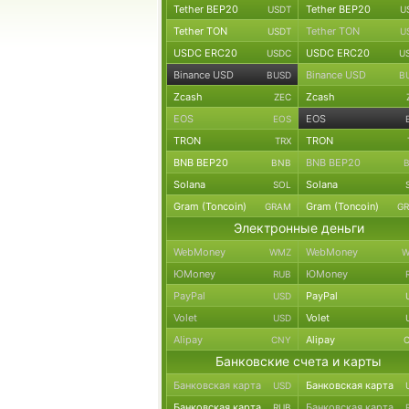
Tether BEP20
Tether BEP20
USDT
U
Tether TON
Tether TON
USDT
U
USDC ERC20
USDC ERC20
USDC
U
Binance USD
Binance USD
BUSD
B
Zcash
Zcash
ZEC
EOS
EOS
EOS
TRON
TRON
TRX
BNB BEP20
BNB BEP20
BNB
Solana
Solana
SOL
Gram (Toncoin)
Gram (Toncoin)
GRAM
G
Электронные деньги
WebMoney
WebMoney
WMZ
W
ЮMoney
ЮMoney
RUB
PayPal
PayPal
USD
Volet
Volet
USD
Alipay
Alipay
CNY
Банковские счета и карты
Банковская карта
Банковская карта
USD
Банковская карта
Банковская карта
RUB