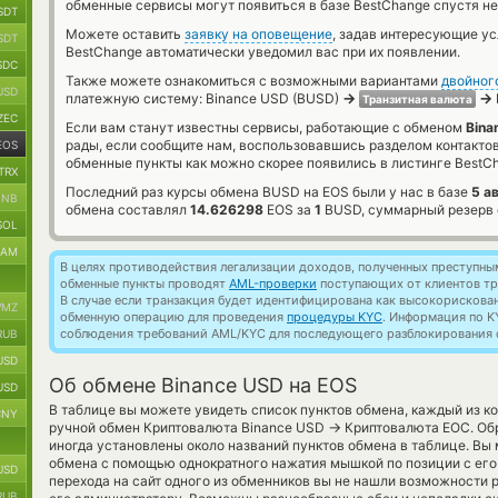
обменные сервисы могут появиться в базе BestChange спустя не
SDT
Можете оставить
заявку на оповещение
, задав интересующие у
SDT
BestChange автоматически уведомил вас при их появлении.
SDC
Также можете ознакомиться с возможными вариантами
двойног
USD
→
→
платежную систему: Binance USD (BUSD)
Транзитная валюта
ZEC
Если вам станут известны сервисы, работающие с обменом
Bina
рады, если сообщите нам, воспользовавшись разделом контакто
EOS
обменные пункты как можно скорее появились в листинге BestC
TRX
Последний раз курсы обмена BUSD на EOS были у нас в базе
5 а
BNB
обмена составлял
14.626298
EOS за
1
BUSD, суммарный резерв 
SOL
RAM
В целях противодействия легализации доходов, полученных преступны
обменные пункты проводят
AML-проверки
поступающих от клиентов тр
В случае если транзакция будет идентифицирована как высокорискова
MZ
обменную операцию для проведения
процедуры KYC
. Информация по K
соблюдения требований AML/KYC для последующего разблокирования с
RUB
USD
Об обмене Binance USD на EOS
USD
В таблице вы можете увидеть список пунктов обмена, каждый из к
CNY
→
ручной обмен Криптовалюта Binance USD
Криптовалюта ЕОС. Обр
иногда установлены около названий пунктов обмена в таблице. Вы 
обмена с помощью однократного нажатия мышкой по позиции с его 
USD
перехода на сайт одного из обменников вы не нашли возможности р
RUB