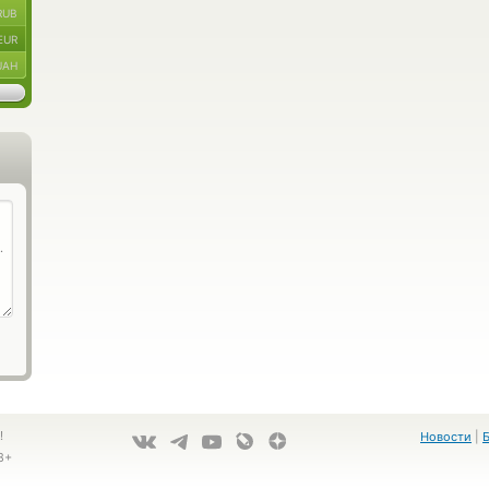
RUB
EUR
UAH
!
Новости
|
8+