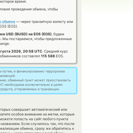
которое время.
словия проведения обмена, чтобы
о обмена
— через транзитную валюту или
EOS (EOS).
nce USD (BUSD) на EOS (EOS)
, будем
в. Мы постараемся, чтобы предложенные
hange.
вгуста 2026, 20:58 UTC
. Средний курс
обменников составлял
115 588
EOS.
м путем, и финансированию терроризма
анзакций.
нная, обменный пункт может приостановить
YC необходима исключительно в целях
редств, отправленных в транзакции.
оторых совершает автоматический или
атите особое внимание на метки, которые
можете попасть на сайт любого пункта
названием. Если случилось так, что после
еализации обмена, сразу же обратитесь к