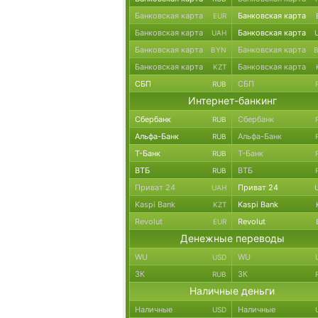
Банковская карта
Банковская карта
EUR
Банковская карта
Банковская карта
UAH
Банковская карта
Банковская карта
BYN
Банковская карта
Банковская карта
KZT
СБП
СБП
RUB
Интернет-банкинг
Сбербанк
Сбербанк
RUB
Альфа-Банк
Альфа-Банк
RUB
Т-Банк
Т-Банк
RUB
ВТБ
ВТБ
RUB
Приват 24
Приват 24
UAH
Kaspi Bank
Kaspi Bank
KZT
Revolut
Revolut
EUR
Денежные переводы
WU
WU
USD
ЗК
ЗК
RUB
Наличные деньги
Наличные
Наличные
USD