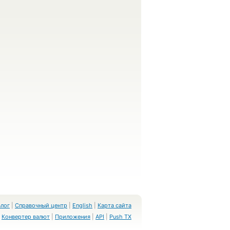
Блог
|
Справочный центр
|
English
|
Карта сайта
Конвертер валют
|
Приложения
|
API
|
Push TX