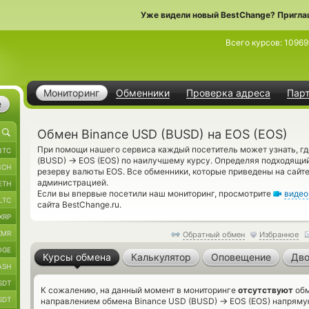
Уже видели новый BestChange? Пригла
Всего курсов:
10969
Мониторинг
Обменники
Проверка адреса
Пар
е
Обмен Binance USD (BUSD) на EOS (EOS)
При помощи нашего сервиса каждый посетитель может узнать, г
BTC
→
(BUSD)
EOS (EOS) по наилучшему курсу. Определяя подходящий
BCH
резерву валюты EOS. Все обменники, которые приведены на сайт
администрацией.
ETH
Если вы впервые посетили наш мониторинг, просмотрите
видео
LTC
сайта BestChange.ru.
XRP
XMR
Обратный обмен
Избранное
OGE
Курсы обмена
Калькулятор
Оповещение
Дво
ASH
SDT
К сожалению, на данный момент в мониторинге
отсутствуют
обм
SDT
→
направлением обмена Binance USD (BUSD)
EOS (EOS) напрямую