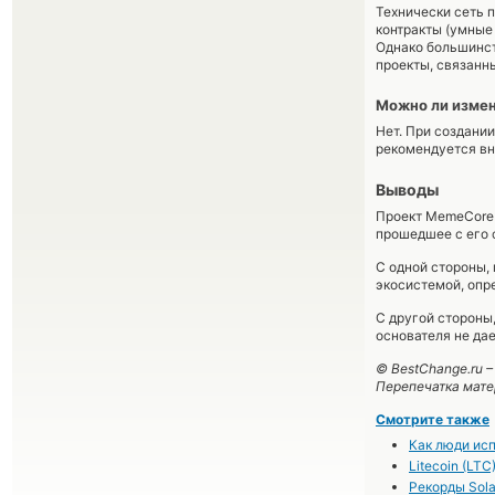
Технически сеть 
контракты (умные
Однако большинст
проекты, связанн
Можно ли измен
Нет. При создани
рекомендуется вн
Выводы
Проект MemeCore 
прошедшее с его 
С одной стороны,
экосистемой, опр
С другой стороны
основателя не да
© BestChange.ru 
Перепечатка мате
Смотрите также
Как люди ис
Litecoin (LT
Рекорды Sol