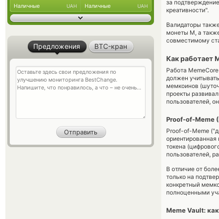
за подтверждение
Наличные
Наличные
UAH
UAH
креативности".
Валидаторы также
монеты М, а такж
совместимому ст
Предложения
BTC-кран
Как работает 
Работа MemeCore 
должен учитывать
мемкоинов (шуточ
проекты развивали
пользователей, о
Proof-of-Meme (
Proof-of-Meme ("
ориентированная 
токена (цифровог
пользователей, р
В отличие от бол
только на подтве
конкретный мемко
полноценными уча
Meme Vault: ка