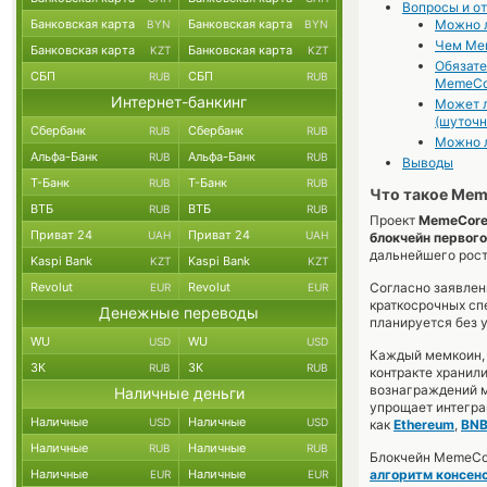
Вопросы и о
Банковская карта
Банковская карта
Можно л
BYN
BYN
Чем Mem
Банковская карта
Банковская карта
KZT
KZT
Обязате
СБП
СБП
RUB
RUB
MemeCo
Интернет-банкинг
Может л
(шуточн
Сбербанк
Сбербанк
RUB
RUB
Можно л
Альфа-Банк
Альфа-Банк
RUB
RUB
Выводы
Т-Банк
Т-Банк
RUB
RUB
Что такое Me
ВТБ
ВТБ
RUB
RUB
Проект
MemeCor
Приват 24
Приват 24
UAH
UAH
блокчейн первого
дальнейшего рост
Kaspi Bank
Kaspi Bank
KZT
KZT
Revolut
Revolut
Согласно заявлен
EUR
EUR
краткосрочных сп
Денежные переводы
планируется без 
WU
WU
USD
USD
Каждый мемкоин, 
ЗК
ЗК
RUB
RUB
контракте хранил
вознаграждений м
Наличные деньги
упрощает интегра
Наличные
Наличные
USD
USD
как
Ethereum
,
BN
Наличные
Наличные
RUB
RUB
Блокчейн MemeCo
Наличные
Наличные
алгоритм консен
EUR
EUR