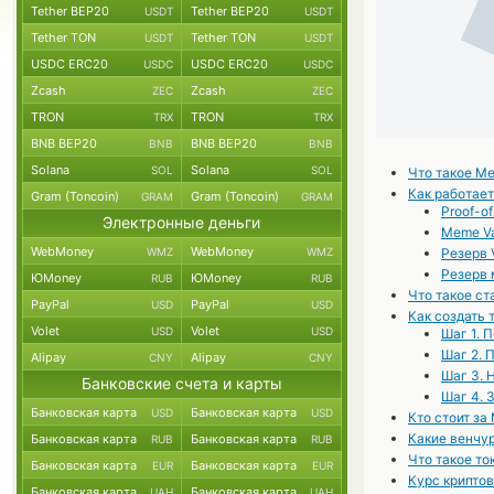
Tether BEP20
Tether BEP20
USDT
USDT
Tether TON
Tether TON
USDT
USDT
USDC ERC20
USDC ERC20
USDC
USDC
Zcash
Zcash
ZEC
ZEC
TRON
TRON
TRX
TRX
BNB BEP20
BNB BEP20
BNB
BNB
Solana
Solana
SOL
SOL
Что такое M
Как работае
Gram (Toncoin)
Gram (Toncoin)
GRAM
GRAM
Proof-o
Электронные деньги
Meme Va
WebMoney
WebMoney
WMZ
WMZ
Резерв V
Резерв 
ЮMoney
ЮMoney
RUB
RUB
Что такое с
PayPal
PayPal
USD
USD
Как создать
Volet
Volet
USD
USD
Шаг 1. 
Шаг 2. 
Alipay
Alipay
CNY
CNY
Шаг 3. 
Банковские счета и карты
Шаг 4. 
Банковская карта
Банковская карта
USD
USD
Кто стоит за
Какие венчу
Банковская карта
Банковская карта
RUB
RUB
Что такое то
Банковская карта
Банковская карта
EUR
EUR
Курс крипто
Банковская карта
Банковская карта
UAH
UAH