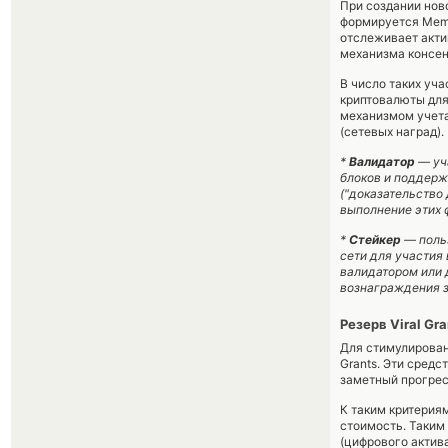
При создании нов
формируется Meme
отслеживает акти
механизма консен
В число таких уч
криптовалюты для
механизмом учета
(сетевых наград).
*
Валидатор
— уча
блоков и поддержа
("доказательство
выполнение этих 
*
Стейкер
— польз
сети для участия
валидатором или 
вознаграждения з
Резерв Viral Gra
Для стимулирован
Grants. Эти сред
заметный прогрес
К таким критерия
стоимость. Таким
(цифрового актив