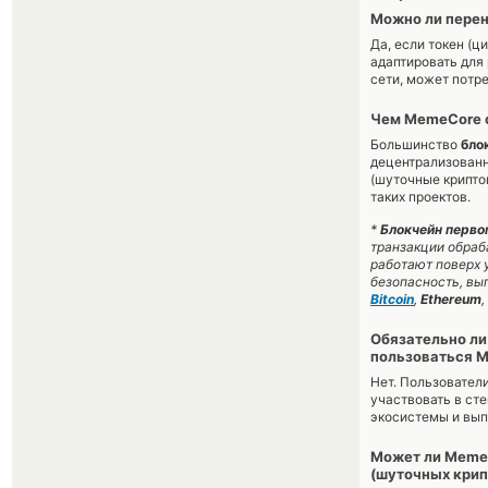
Можно ли пере
Да, если токен (
адаптировать для
сети, может потр
Чем MemeCore о
Большинство
бло
децентрализованн
(шуточные крипто
таких проектов.
*
Блокчейн первог
транзакции обраб
работают поверх 
безопасность, вы
Bitcoin
,
Ethereum
,
Обязательно ли
пользоваться 
Нет. Пользовател
участвовать в ст
экосистемы и вып
Может ли MemeC
(шуточных крип