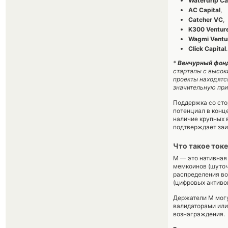
Waterdrip Ca
AC Capital
,
Catcher VC
,
K300 Ventur
Wagmi Ventu
Click Capital
.
*
Венчурный фон
стартапы с высок
проекты находятся
значительную при
Поддержка со сто
потенциал в конц
наличие крупных 
подтверждает заи
Что такое ток
M — это нативная
мемкоинов (шуточ
распределения во
(цифровых активо
Держатели M могу
валидаторами или
вознаграждения.