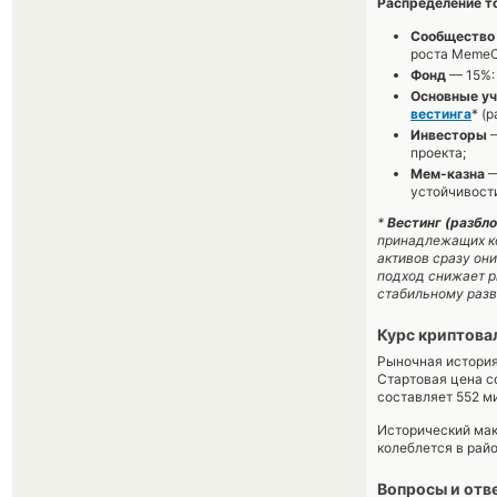
Распределение т
Сообщество
роста MemeC
Фонд
— 15%: 
Основные уч
вестинга
* (
Инвесторы
—
проекта;
Мем-казна
—
устойчивост
*
Вестинг (разбл
принадлежащих ко
активов сразу он
подход снижает р
стабильному разв
Курс криптов
Рыночная история
Стартовая цена с
составляет 552 ми
Исторический мак
колеблется в райо
Вопросы и отв