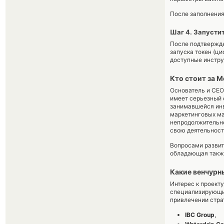
После заполнения
Шаг 4. Запусти
После подтвержде
запуска токен (ци
доступные инстру
Кто стоит за 
Основатель и CEO 
имеет серьезный 
занимавшейся инв
маркетинговых ма
непродолжительно
свою деятельност
Вопросами развит
обладающая также
Какие венчур
Интерес к проект
специализирующих
привлечении стра
IBC Group
,