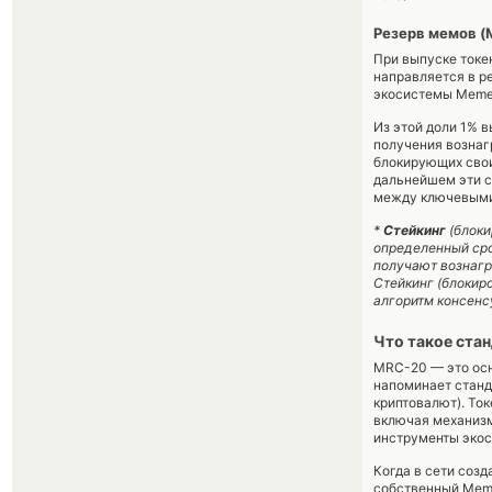
Резерв мемов (
При выпуске токе
направляется в р
экосистемы MemeC
Из этой доли 1% 
получения вознаг
блокирующих свои
дальнейшем эти с
между ключевыми 
*
Стейкинг
(блоки
определенный сро
получают вознагр
Стейкинг (блокир
алгоритм консенсу
Что такое ста
MRC-20 — это осн
напоминает станд
криптовалют). То
включая механизм
инструменты экос
Когда в сети соз
собственный Meme