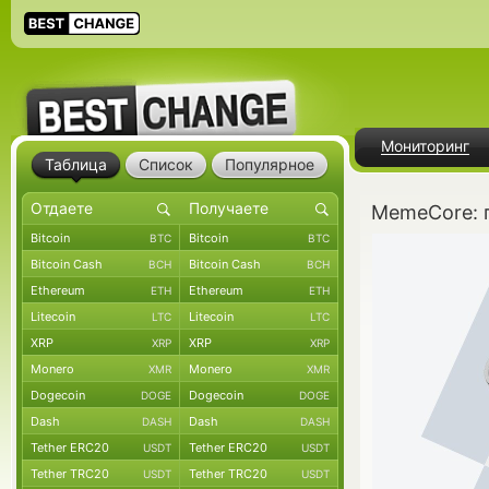
Мониторинг
Таблица
Список
Популярное
MemeCore: 
Bitcoin
Bitcoin
BTC
BTC
Bitcoin Cash
Bitcoin Cash
BCH
BCH
Ethereum
Ethereum
ETH
ETH
Litecoin
Litecoin
LTC
LTC
XRP
XRP
XRP
XRP
Monero
Monero
XMR
XMR
Dogecoin
Dogecoin
DOGE
DOGE
Dash
Dash
DASH
DASH
Tether ERC20
Tether ERC20
USDT
USDT
Tether TRC20
Tether TRC20
USDT
USDT