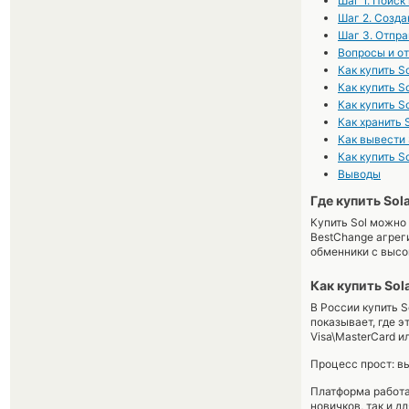
Шаг 1. Поиск
Шаг 2. Созда
Шаг 3. Отпра
Вопросы и о
Как купить S
Как купить S
Как купить S
Как хранить 
Как вывести 
Как купить S
Выводы
Где купить Sol
Купить Sol можно
BestChange агрег
обменники с высо
Как купить Sol
В России купить 
показывает, где 
Visa\MasterCard 
Процесс прост: в
Платформа работа
новичков, так и д