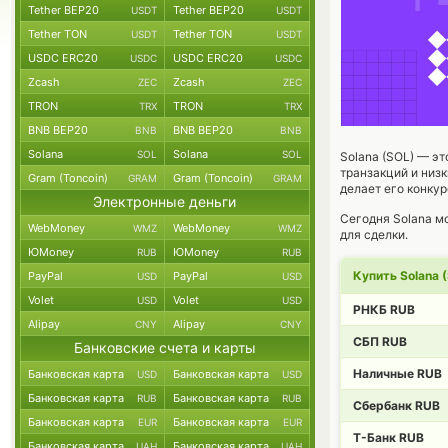
Tether BEP20
Tether BEP20
USDT
USDT
Tether TON
Tether TON
USDT
USDT
USDC ERC20
USDC ERC20
USDC
USDC
Zcash
Zcash
ZEC
ZEC
TRON
TRON
TRX
TRX
BNB BEP20
BNB BEP20
BNB
BNB
Solana
Solana
SOL
SOL
Solana (SOL) — э
транзакций и низ
Gram (Toncoin)
Gram (Toncoin)
GRAM
GRAM
делает его конкур
Электронные деньги
Сегодня Solana м
WebMoney
WebMoney
WMZ
WMZ
для сделки.
ЮMoney
ЮMoney
RUB
RUB
Купить Solana 
PayPal
PayPal
USD
USD
Volet
Volet
USD
USD
РНКБ RUB
Alipay
Alipay
CNY
CNY
СБП RUB
Банковские счета и карты
Наличные RUB
Банковская карта
Банковская карта
USD
USD
Банковская карта
Банковская карта
RUB
RUB
Сбербанк RUB
Банковская карта
Банковская карта
EUR
EUR
Т-Банк RUB
Банковская карта
Банковская карта
UAH
UAH