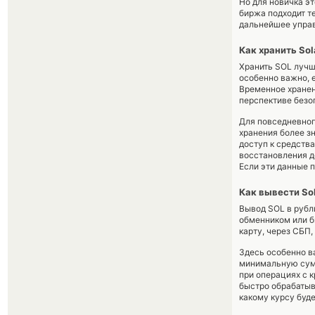
Но для новичка э
биржа подходит те
дальнейшее управ
Как хранить So
Хранить SOL лучше
особенно важно, 
Временное хранен
перспективе безо
Для повседневног
хранения более з
доступ к средств
восстановления д
Если эти данные 
Как вывести Sol
Вывод SOL в рубл
обменником или б
карту, через СБП
Здесь особенно в
минимальную сумм
при операциях с к
быстро обрабатыв
какому курсу буд