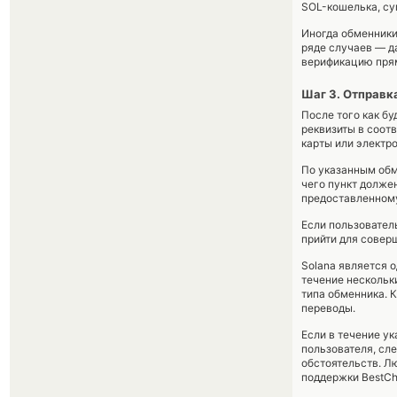
SOL-кошелька, су
Иногда обменники 
ряде случаев — д
верификацию прям
Шаг 3. Отправк
После того как б
реквизиты в соот
карты или электр
По указанным обм
чего пункт долже
предоставленному
Если пользовател
прийти для совер
Solana является 
течение нескольки
типа обменника. 
переводы.
Если в течение у
пользователя, сл
обстоятельств. Л
поддержки BestCh