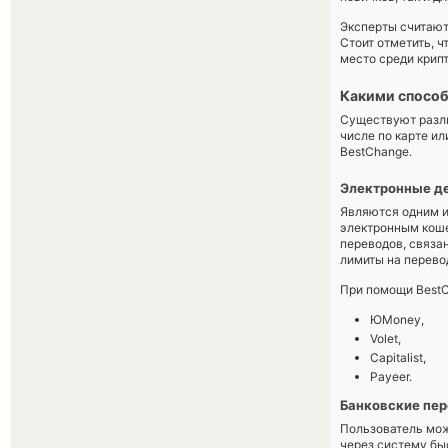
Эксперты считают,
Стоит отметить, ч
место среди крип
Какими способ
Существуют разли
числе по карте ил
BestChange.
Электронные д
Являются одним и
электронным коше
переводов, связа
лимиты на перево
При помощи BestC
ЮMoney,
Volet,
Capitalist,
Payeer.
Банковские пе
Пользователь мож
через систему бы