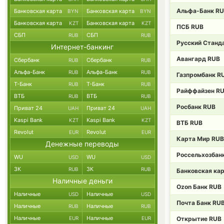
Альфа-Банк R
Банковская карта
Банковская карта
BYN
BYN
Банковская карта
Банковская карта
KZT
KZT
ПСБ RUB
СБП
СБП
RUB
RUB
Русский Станд
Интернет-банкинг
Авангард RUB
Сбербанк
Сбербанк
RUB
RUB
Альфа-Банк
Альфа-Банк
RUB
RUB
Газпромбанк R
Т-Банк
Т-Банк
RUB
RUB
Райффайзен R
ВТБ
ВТБ
RUB
RUB
Росбанк RUB
Приват 24
Приват 24
UAH
UAH
Kaspi Bank
Kaspi Bank
KZT
KZT
ВТБ RUB
Revolut
Revolut
EUR
EUR
Карта Мир RUB
Денежные переводы
Россельхозбан
WU
WU
USD
USD
ЗК
ЗК
RUB
RUB
Банковская ка
Наличные деньги
Ozon Банк RUB
Наличные
Наличные
USD
USD
Почта Банк RU
Наличные
Наличные
RUB
RUB
Наличные
Наличные
EUR
EUR
Открытие RUB