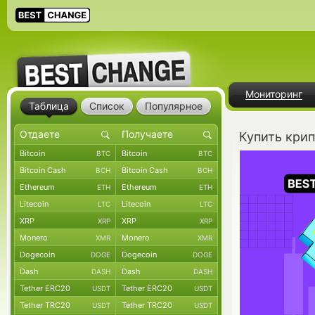
Мониторинг
Таблица
Список
Популярное
Купить крип
Bitcoin
Bitcoin
BTC
BTC
Bitcoin Cash
Bitcoin Cash
BCH
BCH
Ethereum
Ethereum
ETH
ETH
Litecoin
Litecoin
LTC
LTC
XRP
XRP
XRP
XRP
Monero
Monero
XMR
XMR
Dogecoin
Dogecoin
DOGE
DOGE
Dash
Dash
DASH
DASH
Tether ERC20
Tether ERC20
USDT
USDT
Tether TRC20
Tether TRC20
USDT
USDT