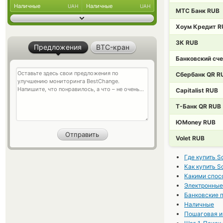
Наличные
Наличные
UAH
UAH
МТС Банк RUB
Хоум Кредит R
ЗК RUB
Предложения
BTC-кран
Банковский сч
Сбербанк QR R
Capitalist RUB
Т-Банк QR RUB
ЮMoney RUB
Volet RUB
Где купить S
Как купить S
Какими спосо
Электронные
Банковские 
Наличные
Пошаговая и