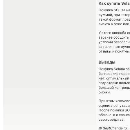
Как купить Sola
Покупка SOL за на
суммой, при кото
такой формат пре
визита в офис или
У этого способа е
заранее обсудить
условий безопасн
за наличные лучш
отзывы и понятны
Выводы
Покупка Solana з
банковские перев
нет: оптимальный
подготовки польз
больший контроль
биржи.
При этом ключево
оценить репутаци
После покупки SO
обмене, а о хране
свои средства.
© BestChange.ru 