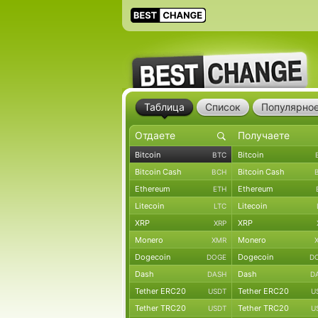
Таблица
Список
Популярно
Bitcoin
Bitcoin
BTC
Bitcoin Cash
Bitcoin Cash
BCH
Ethereum
Ethereum
ETH
Litecoin
Litecoin
LTC
XRP
XRP
XRP
Monero
Monero
XMR
Dogecoin
Dogecoin
DOGE
D
Dash
Dash
DASH
D
Tether ERC20
Tether ERC20
USDT
U
Tether TRC20
Tether TRC20
USDT
U