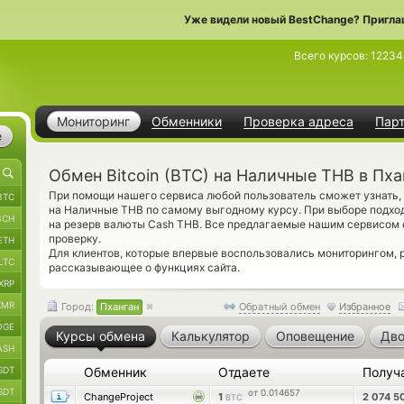
Уже видели новый BestChange? Пригла
Всего курсов:
12234
Мониторинг
Обменники
Проверка адреса
Пар
е
Обмен Bitcoin (BTC) на Наличные THB в Пха
При помощи нашего сервиса любой пользователь сможет узнать, г
BTC
на Наличные THB по самому выгодному курсу. При выборе подход
BCH
на резерв валюты Cash THB. Все предлагаемые нашим сервисом
проверку.
ETH
Для клиентов, которые впервые воспользовались мониторингом,
LTC
рассказывающее о функциях сайта.
XRP
XMR
Город:
Пханган
Обратный обмен
Избранное
OGE
Курсы обмена
Калькулятор
Оповещение
Дво
ASH
SDT
Обменник
Отдаете
Получ
SDT
от 0.014657
ChangeProject
1
2 074 5
BTC