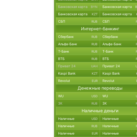
Банковская карта
Банковская карта
BYN
Банковская карта
Банковская карта
KZT
СБП
СБП
RUB
Интернет-банкинг
Сбербанк
Сбербанк
RUB
Альфа-Банк
Альфа-Банк
RUB
Т-Банк
Т-Банк
RUB
ВТБ
ВТБ
RUB
Приват 24
Приват 24
UAH
Kaspi Bank
Kaspi Bank
KZT
Revolut
Revolut
EUR
Денежные переводы
WU
WU
USD
ЗК
ЗК
RUB
Наличные деньги
Наличные
Наличные
USD
Наличные
Наличные
RUB
Наличные
Наличные
EUR