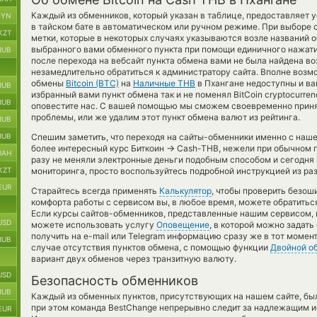
Каждый из обменников, который указан в таблице, предоставляет 
BYN
в тайском бате в автоматическом или ручном режиме. При выборе 
KZT
метки, которые в некоторых случаях указываются возле названий 
выбранного вами обменного пункта при помощи единичного нажати
RUB
после перехода на вебсайт пункта обмена вами не была найдена в
незамедлительно обратиться к администратору сайта. Вполне возм
обмены
Bitcoin (BTC)
на
Наличные THB
в Пхангане недоступны и ва
RUB
избранный вами пункт обмена так и не поменял BitCoin cryptocurrenc
RUB
оповестите нас. С вашей помощью мы сможем своевременно прин
проблемы, или же удалим этот пункт обмена валют из рейтинга.
RUB
RUB
Спешим заметить, что переходя на сайты-обменники именно с наш
→
более интересный курс Биткоин
Cash-THB, нежели при обычном п
UAH
разу не меняли электронные деньги подобным способом и сегодн
KZT
мониторинга, просто воспользуйтесь подробной инструкцией из раз
EUR
Старайтесь всегда применять
Калькулятор
, чтобы проверить безо
комфорта работы с сервисом вы, в любое время, можете обратитьс
Если курсы сайтов-обменников, представленные нашим сервисом, 
USD
можете использовать услугу
Оповещение
, в которой можно задат
получить на e-mail или Telegram информацию сразу же в тот момент
RUB
случае отсутствия пунктов обмена, с помощью функции
Двойной о
вариант двух обменов через транзитную валюту.
USD
Безопасность обменников
RUB
Каждый из обменных пунктов, присутствующих на нашем сайте, бы
при этом команда BestChange непрерывно следит за надлежащим и
EUR