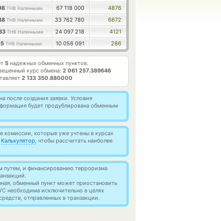
98
67 118 000
4876
THB Наличными
38
33 762 780
6672
THB Наличными
533
24 097 218
4121
THB Наличными
15
10 056 091
286
THB Наличными
ет
5
надежных обменных пунктов.
вешенный курс обмена:
2 061 257.389646
ставляет
2 133 350.880000
а после создания заявки. Условия
информация будет продублирована обменным
 комиссии, которые уже учтены в курсах
й
Калькулятор
, чтобы рассчитать наиболее
м путем, и финансированию терроризма
анзакций.
нная, обменный пункт может приостановить
YC необходима исключительно в целях
редств, отправленных в транзакции.