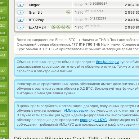
SDT
от 0.30859387
Kingex
1
2 067 8
BTC
SDT
от 0.007714
GramBit
1
2 053 3
BTC
SDC
от 0.18132514
BTC2Pay
1
2 040 
BTC
ZEC
от 0.0015
Ex-ATM24
1
2 036 8
BTC
TRX
Всего по направлению Bitcoin (BTC)
Наличные THB в Пхангане работа
→
BNB
Суммарный резерв обменников:
177 819 760
THB Наличными.
Средневз
SOL
Курс обмена
BTC/THB
на криптовалютных рынках на текущее время со
RAM
Обмены наличных средств обычно проводятся
без фиксации
курса обмен
фиксирования курса смотрите на сайте обменного пункта. Также эта 
MZ
сервисом в электронном письме.
RUB
Некоторые из представленных здесь обменников имеют дополнительные
USD
обменов с расчетом суммы обмена в 0.2 BTC. Воспользуйтесь функцие
выгодный обмен для вашей суммы.
USD
CNY
В целях противодействия легализации доходов, полученных преступны
обменные пункты проводят
AML-проверки
поступающих от клиентов тр
В случае если транзакция будет идентифицирована как высокорискова
USD
обменную операцию для проведения
процедуры KYC
. Информация по K
RUB
соблюдения требований AML/KYC для последующего разблокирования с
EUR
Об обмене Bitcoin на Cash THB в Пхангане
UAH