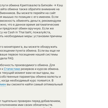
→
услуги обмена Криптовалюта Биткойн
Кэш
сайта обмена также обратите внимание на
обменников. Вы можете перейти на сайт
я мышью по позиции с его именем. Если
озможность обменять деньги, рекомендуем
ожно, что в данное время автоматические
м предложат обмен вручную. Если же
y на Cash in Thai baht, пожалуйста,
ять необходимые меры: установим причины
его мониторинга, вы можете обнаружить
осещении пункта обмена. Если вы еще ни
я ваше первое посещение нашей системы
дела FAQ.
шибочность производимого обмена. Для
я к
Статистике
резервов и курсов обмена.
в текущий момент вам не выгодны, вы
ь собственные параметры обмена валюты и
, когда необходимый курс появится. В
бмен
вы сможете найти самый оптимальный
л тщательно проверен перед добавлением,
сполнением ими своих обязательств.