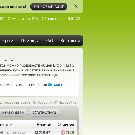
На новый сайт
шаем оценить!
87
Обменников:
613
Обновление:
09:51:38
тнерам
Помощь
FAQ
Контакты
нгане
де можно произвести обмен Bitcoin (BTC)
ящего курса, обратите также внимание и
 обменники проходят тщательную
 рекомендуем специальное
видео
,
Несоответствие
История
Настройка
йной обмен
Статистика
аете
Резерв
Отзывы
▼
06
42 785 671
1
7835
THB Наличными