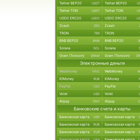
Tether BEP20
Tether BEP20
USDT
U
Tether TON
Tether TON
USDT
U
USDC ERC20
USDC ERC20
USDC
U
Zcash
Zcash
ZEC
TRON
TRON
TRX
BNB BEP20
BNB BEP20
BNB
Solana
Solana
SOL
Gram (Toncoin)
Gram (Toncoin)
GRAM
G
Электронные деньги
WebMoney
WebMoney
WMZ
W
ЮMoney
ЮMoney
RUB
PayPal
PayPal
USD
Volet
Volet
USD
Alipay
Alipay
CNY
Банковские счета и карты
Банковская карта
Банковская карта
USD
Банковская карта
Банковская карта
RUB
Банковская карта
Банковская карта
EUR
Банковская карта
Банковская карта
UAH