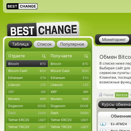
Мониторинг
Таблица
Список
Популярное
Обмен Bitco
В списке ниже пе
Bitcoin
Bitcoin
BTC
BTC
Выбирая сайт для
Bitcoin Cash
Bitcoin Cash
BCH
BCH
сервисом пункты 
Клиентам, посещ
Ethereum
Ethereum
ETH
ETH
возможные функци
Litecoin
Litecoin
LTC
LTC
XRP
XRP
XRP
XRP
Город:
Богота
Monero
Monero
XMR
XMR
Курсы обмена
Dogecoin
Dogecoin
DOGE
DOGE
Dash
Dash
DASH
DASH
Обменни
Tether ERC20
Tether ERC20
USDT
USDT
Ex-ATM24
Tether TRC20
Tether TRC20
USDT
USDT