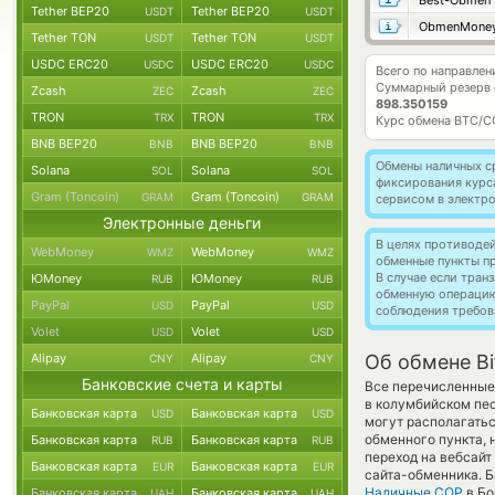
Best-Obmen
Tether BEP20
Tether BEP20
USDT
USDT
ObmenMone
Tether TON
Tether TON
USDT
USDT
USDC ERC20
USDC ERC20
USDC
USDC
Всего по направлен
Суммарный резерв
Zcash
Zcash
ZEC
ZEC
898.350159
TRON
TRON
TRX
TRX
Курс обмена
BTC/C
BNB BEP20
BNB BEP20
BNB
BNB
Обмены наличных с
Solana
Solana
SOL
SOL
фиксирования курс
Gram (Toncoin)
Gram (Toncoin)
GRAM
GRAM
сервисом в электр
Электронные деньги
В целях противоде
WebMoney
WebMoney
WMZ
WMZ
обменные пункты п
В случае если тра
ЮMoney
ЮMoney
RUB
RUB
обменную операци
PayPal
PayPal
USD
USD
соблюдения требов
Volet
Volet
USD
USD
Alipay
Alipay
Об обмене Bi
CNY
CNY
Банковские счета и карты
Все перечисленные
в колумбийском пес
Банковская карта
Банковская карта
USD
USD
могут располагатьс
обменного пункта, 
Банковская карта
Банковская карта
RUB
RUB
переход на вебсайт
Банковская карта
Банковская карта
EUR
EUR
сайта-обменника. Б
Наличные COP
в Бо
Банковская карта
Банковская карта
UAH
UAH