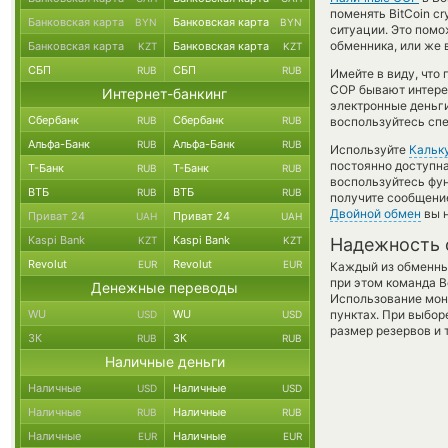
поменять BitCoin cr
Банковская карта
Банковская карта
BYN
BYN
ситуации. Это пом
обменника, или же 
Банковская карта
Банковская карта
KZT
KZT
СБП
СБП
RUB
RUB
Имейте в виду, что
COP бывают интерес
Интернет-банкинг
электронные деньги
Сбербанк
Сбербанк
RUB
RUB
воспользуйтесь спе
Альфа-Банк
Альфа-Банк
RUB
RUB
Используйте
Кальк
постоянно доступн
Т-Банк
Т-Банк
RUB
RUB
воспользуйтесь фу
ВТБ
ВТБ
RUB
RUB
получите сообщение
Двойной обмен
вы н
Приват 24
Приват 24
UAH
UAH
Kaspi Bank
Kaspi Bank
KZT
KZT
Надежность 
Revolut
Revolut
EUR
EUR
Каждый из обменны
при этом команда 
Денежные переводы
Использование мон
WU
WU
пунктах. При выбор
USD
USD
размер резервов и 
ЗК
ЗК
RUB
RUB
Наличные деньги
Наличные
Наличные
USD
USD
Наличные
Наличные
RUB
RUB
Наличные
Наличные
EUR
EUR