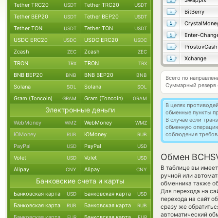
Swappix
Tether TRC20
Tether TRC20
USDT
USDT
BitBerry
Tether BEP20
Tether BEP20
USDT
USDT
CrystalMone
Tether TON
Tether TON
USDT
USDT
Enter-Chang
USDC ERC20
USDC ERC20
USDC
USDC
ProstovCash
Zcash
Zcash
ZEC
ZEC
Xchange
TRON
TRON
TRX
TRX
BNB BEP20
BNB BEP20
BNB
BNB
Всего по направлен
Суммарный резерв
Solana
Solana
SOL
SOL
Gram (Toncoin)
Gram (Toncoin)
GRAM
GRAM
В целях противоде
Электронные деньги
обменные пункты п
В случае если тра
WebMoney
WebMoney
WMZ
WMZ
обменную операци
ЮMoney
ЮMoney
соблюдения требов
RUB
RUB
PayPal
PayPal
USD
USD
Обмен BCHS
Volet
Volet
USD
USD
В таблице вы имеет
Alipay
Alipay
CNY
CNY
ручной или автома
Банковские счета и карты
обменника также об
Для перехода на са
Банковская карта
Банковская карта
USD
USD
перехода на сайт 
Банковская карта
Банковская карта
RUB
RUB
сразу же обратитьс
автоматический о
Банковская карта
Банковская карта
EUR
EUR