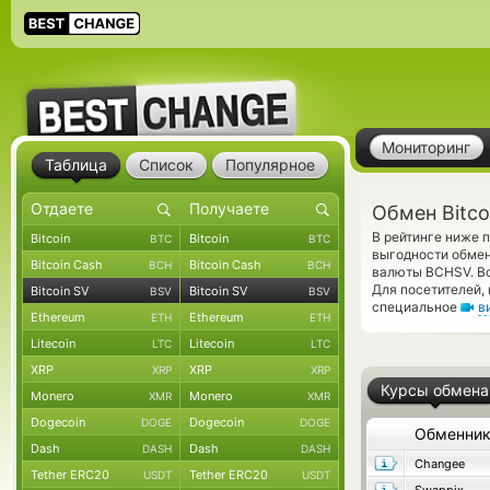
Мониторинг
Таблица
Список
Популярное
Обмен Bitcoi
В рейтинге ниже п
Bitcoin
Bitcoin
BTC
BTC
выгодности обмен
Bitcoin Cash
Bitcoin Cash
BCH
BCH
валюты BCHSV. Вс
Для посетителей,
Bitcoin SV
Bitcoin SV
BSV
BSV
специальное
в
Ethereum
Ethereum
ETH
ETH
Litecoin
Litecoin
LTC
LTC
XRP
XRP
XRP
XRP
Курсы обмена
Monero
Monero
XMR
XMR
Dogecoin
Dogecoin
DOGE
DOGE
Обменни
Dash
Dash
DASH
DASH
Changee
Tether ERC20
Tether ERC20
USDT
USDT