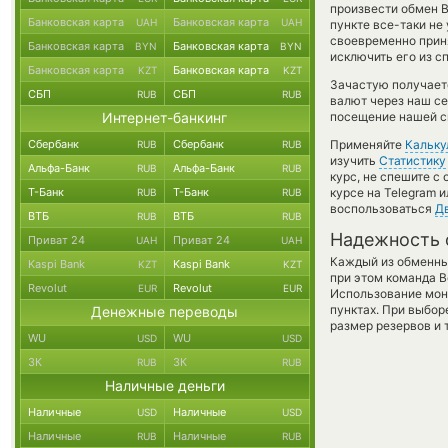
произвести обмен B
Банковская карта
Банковская карта
UAH
UAH
пункте все-таки не
своевременно прин
Банковская карта
Банковская карта
BYN
BYN
исключить его из с
Банковская карта
Банковская карта
KZT
KZT
Зачастую получаетс
СБП
СБП
RUB
RUB
валют через наш се
Интернет-банкинг
посещение нашей си
Сбербанк
Сбербанк
Применяйте
Кальку
RUB
RUB
изучить
Статистику
Альфа-Банк
Альфа-Банк
RUB
RUB
курс, не спешите с
Т-Банк
Т-Банк
курсе на Telegram 
RUB
RUB
воспользоваться
Д
ВТБ
ВТБ
RUB
RUB
Надежность 
Приват 24
Приват 24
UAH
UAH
Каждый из обменны
Kaspi Bank
Kaspi Bank
KZT
KZT
при этом команда 
Revolut
Revolut
EUR
EUR
Использование мон
пунктах. При выбор
Денежные переводы
размер резервов и 
WU
WU
USD
USD
ЗК
ЗК
RUB
RUB
Наличные деньги
Наличные
Наличные
USD
USD
Наличные
Наличные
RUB
RUB