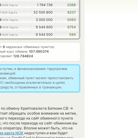
26
1 794 736
2068
NOK Карта
2
52 500 800
8207
NOK Карта
36
3 000 000
5093
NOK Карта
98
9 544 600
6754
NOK Карта
95
9 544 500
594
NOK Карта
ет
6
надежных обменных пунктов.
ный курс обмена:
107.490374
ставляет
128.784824
м путем, и финансированию терроризма
анзакций.
нная, обменный пункт может приостановить
YC необходима исключительно в целях
редств, отправленных в транзакции.
→
 по обмену Криптовалюта Биткоин СВ
тоит обращать особое внимание на метки,
ого перехода на сайт обменного пункта
, что после перехода на сайт-обменник вы
 оператору. Вполне может быть, что на
ая карта NOK
недоступен и вам будет
y на Credit Card in Norwegian krone все-