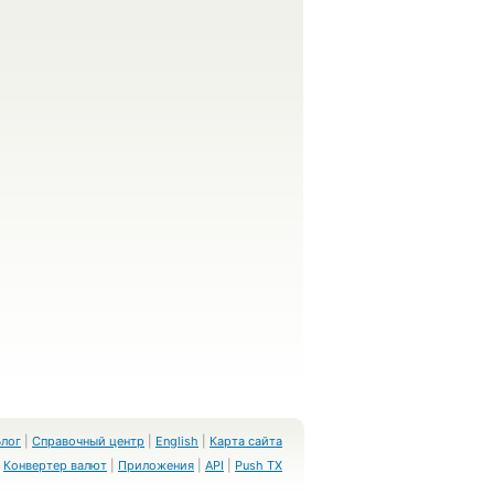
Блог
|
Справочный центр
|
English
|
Карта сайта
Конвертер валют
|
Приложения
|
API
|
Push TX