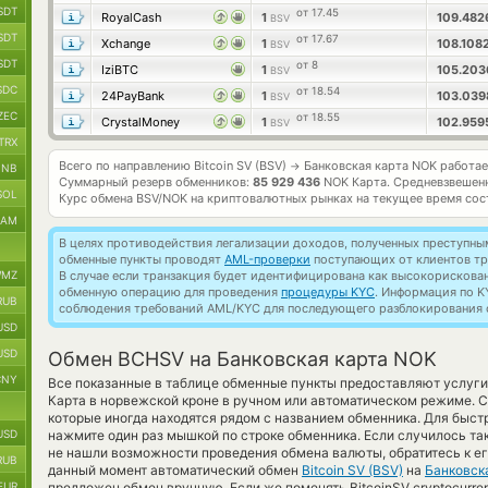
SDT
от 17.45
RoyalCash
1
109.48
BSV
SDT
от 17.67
Xchange
1
108.108
BSV
SDT
от 8
IziBTC
1
105.20
BSV
SDC
от 18.54
24PayBank
1
103.03
BSV
ZEC
от 18.55
CrystalMoney
1
102.95
BSV
TRX
Всего по направлению Bitcoin SV (BSV)
Банковская карта NOK работа
→
BNB
Суммарный резерв обменников:
85 929 436
NOK Карта.
Средневзвешен
SOL
Курс обмена
BSV/NOK
на криптовалютных рынках на текущее время со
RAM
В целях противодействия легализации доходов, полученных преступны
обменные пункты проводят
AML-проверки
поступающих от клиентов тр
MZ
В случае если транзакция будет идентифицирована как высокорискова
обменную операцию для проведения
процедуры KYC
. Информация по K
RUB
соблюдения требований AML/KYC для последующего разблокирования с
USD
USD
Обмен BCHSV на Банковская карта NOK
CNY
Все показанные в таблице обменные пункты предоставляют услуги
Карта в норвежской кроне в ручном или автоматическом режиме. С
которые иногда находятся рядом с названием обменника. Для быстр
USD
нажмите один раз мышкой по строке обменника. Если случилось так
не нашли возможности проведения обмена валюты, обратитесь к его
RUB
данный момент автоматический обмен
Bitcoin SV (BSV)
на
Банковск
EUR
предложен обмен вручную. Если же поменять BitcoinSV cryptocurrenc