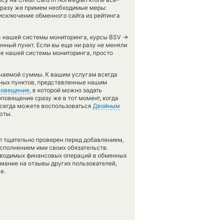
 сразу же примем необходимые меры:
исключение обменного сайта из рейтинга
→
 с нашей системы мониторинга, курсы BSV
нный пункт. Если вы еще ни разу не меняли
е нашей системы мониторинга, просто
учаемой суммы. К вашим услугам всегда
нных пунктов, представленные нашим
овещение
, в которой можно задать
оповещение сразу же в тот момент, когда
 всегда можете воспользоваться
Двойным
юты.
л тщательно проверен перед добавлением,
сполнением ими своих обязательств.
оводимых финансовых операций в обменных
имание на отзывы других пользователей,
е.