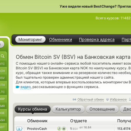
Уже видели новый BestChange? Пригла
Всего курсов:
11482
Мониторинг
Обменники
Проверка адреса
Пар
е
Обмен Bitcoin SV (BSV) на Банковская карт
С помощью нашего онлайн-сервиса любой посетитель имеет возм
BTC
Bitcoin SV (BSV) на Банковская карта NOK по наилучшему курсу.
BCH
курс, обращая также внимание и на резервное количество необ
был тщательно проверен администрацией нашего сайта.
BSV
Для клиентов, которые впервые воспользовались мониторингом 
ETH
видео
, рассказывающее о функциях сервиса.
LTC
XRP
Обратный обмен
Избранное
XMR
Курсы обмена
Калькулятор
Оповещение
Дво
OGE
ASH
Обменник
Отдаете
Получ
SDT
от 16.84
ProstovCash
1
113.417
BSV