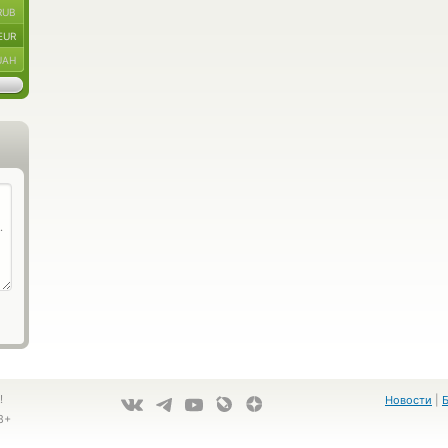
RUB
EUR
UAH
!
Новости
|
8+