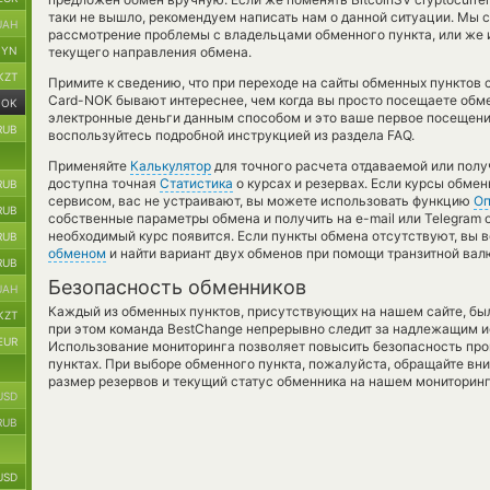
таки не вышло, рекомендуем написать нам о данной ситуации. Мы
UAH
рассмотрение проблемы с владельцами обменного пункта, или же 
BYN
текущего направления обмена.
KZT
Примите к сведению, что при переходе на сайты обменных пунктов
Card-NOK бывают интереснее, чем когда вы просто посещаете обме
NOK
электронные деньги данным способом и это ваше первое посещени
RUB
воспользуйтесь подробной инструкцией из раздела FAQ.
Применяйте
Калькулятор
для точного расчета отдаваемой или пол
доступна точная
Статистика
о курсах и резервах. Если курсы обме
RUB
сервисом, вас не устраивают, вы можете использовать функцию
Оп
RUB
собственные параметры обмена и получить на e-mail или Telegram 
необходимый курс появится. Если пункты обмена отсутствуют, вы
RUB
обменом
и найти вариант двух обменов при помощи транзитной вал
RUB
Безопасность обменников
UAH
Каждый из обменных пунктов, присутствующих на нашем сайте, бы
KZT
при этом команда BestChange непрерывно следит за надлежащим и
EUR
Использование мониторинга позволяет повысить безопасность пр
пунктах. При выборе обменного пункта, пожалуйста, обращайте вн
размер резервов и текущий статус обменника на нашем мониторинг
USD
RUB
USD