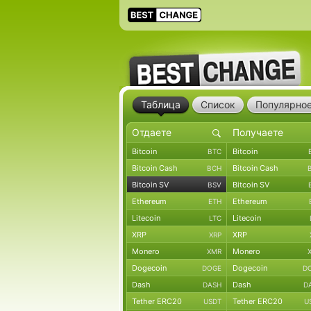
Таблица
Список
Популярно
Bitcoin
Bitcoin
BTC
Bitcoin Cash
Bitcoin Cash
BCH
Bitcoin SV
Bitcoin SV
BSV
Ethereum
Ethereum
ETH
Litecoin
Litecoin
LTC
XRP
XRP
XRP
Monero
Monero
XMR
Dogecoin
Dogecoin
DOGE
D
Dash
Dash
DASH
D
Tether ERC20
Tether ERC20
USDT
U