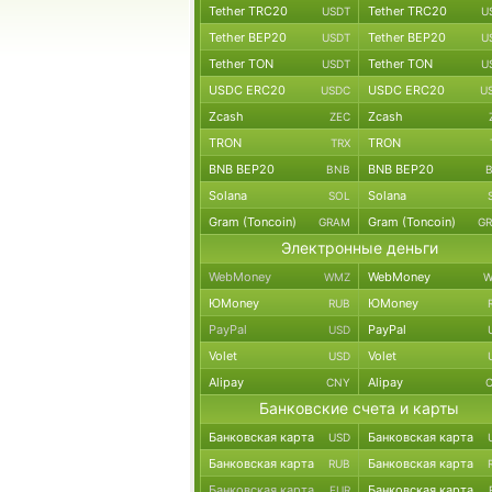
Tether TRC20
Tether TRC20
USDT
U
Tether BEP20
Tether BEP20
USDT
U
Tether TON
Tether TON
USDT
U
USDC ERC20
USDC ERC20
USDC
U
Zcash
Zcash
ZEC
TRON
TRON
TRX
BNB BEP20
BNB BEP20
BNB
Solana
Solana
SOL
Gram (Toncoin)
Gram (Toncoin)
GRAM
G
Электронные деньги
WebMoney
WebMoney
WMZ
W
ЮMoney
ЮMoney
RUB
PayPal
PayPal
USD
Volet
Volet
USD
Alipay
Alipay
CNY
Банковские счета и карты
Банковская карта
Банковская карта
USD
Банковская карта
Банковская карта
RUB
Банковская карта
Банковская карта
EUR