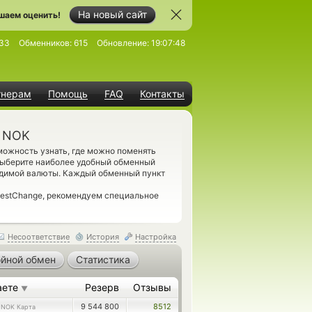
На новый сайт
шаем оценить!
33
Обменников:
615
Обновление:
19:07:48
тнерам
Помощь
FAQ
Контакты
а NOK
ожность узнать, где можно поменять
 Выберите наиболее удобный обменный
ходимой валюты. Каждый обменный пункт
BestChange, рекомендуем специальное
Несоответствие
История
Настройка
йной обмен
Статистика
аете
Резерв
Отзывы
▼
4
9 544 800
8512
NOK Карта