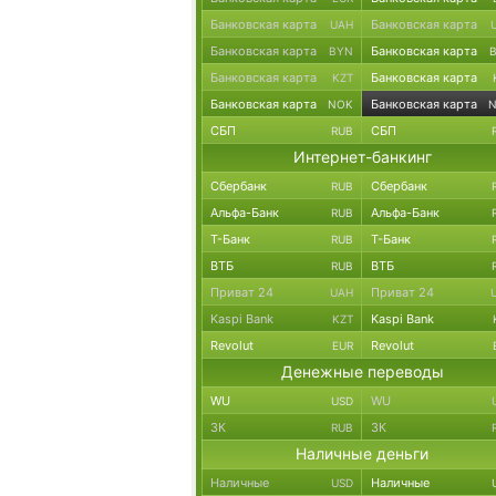
Банковская карта
Банковская карта
UAH
Банковская карта
Банковская карта
BYN
Банковская карта
Банковская карта
KZT
Банковская карта
Банковская карта
NOK
СБП
СБП
RUB
Интернет-банкинг
Сбербанк
Сбербанк
RUB
Альфа-Банк
Альфа-Банк
RUB
Т-Банк
Т-Банк
RUB
ВТБ
ВТБ
RUB
Приват 24
Приват 24
UAH
Kaspi Bank
Kaspi Bank
KZT
Revolut
Revolut
EUR
Денежные переводы
WU
WU
USD
ЗК
ЗК
RUB
Наличные деньги
Наличные
Наличные
USD