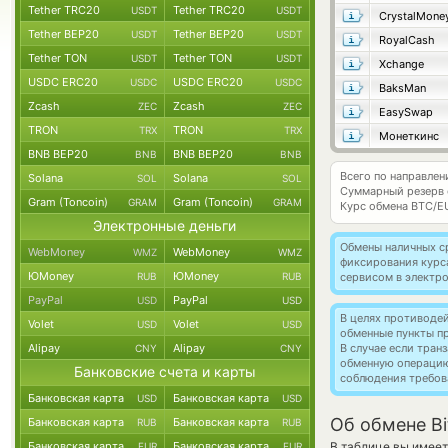
Tether TRC20
Tether TRC20
USDT
USDT
CrystalMone
Tether BEP20
Tether BEP20
USDT
USDT
RoyalCash
Tether TON
Tether TON
USDT
USDT
Xchange
USDC ERC20
USDC ERC20
USDC
USDC
BaksMan
Zcash
Zcash
ZEC
ZEC
EasySwap
TRON
TRON
TRX
TRX
Монеткинс
BNB BEP20
BNB BEP20
BNB
BNB
Всего по направлен
Solana
Solana
SOL
SOL
Суммарный резерв
Gram (Toncoin)
Gram (Toncoin)
GRAM
GRAM
Курс обмена
BTC/E
Электронные деньги
Обмены наличных с
WebMoney
WebMoney
WMZ
WMZ
фиксирования курс
ЮMoney
ЮMoney
RUB
RUB
сервисом в электр
PayPal
PayPal
USD
USD
В целях противоде
Volet
Volet
USD
USD
обменные пункты п
Alipay
Alipay
В случае если тра
CNY
CNY
обменную операци
Банковские счета и карты
соблюдения требов
Банковская карта
Банковская карта
USD
USD
Об обмене Bi
Банковская карта
Банковская карта
RUB
RUB
Банковская карта
Банковская карта
В таблице вы имее
EUR
EUR