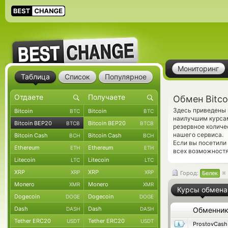
Мониторинг
Таблица
Список
Популярное
Обмен Bitco
Здесь приведены 
Bitcoin
Bitcoin
BTC
BTC
наилучшим курсам
Bitcoin BEP20
Bitcoin BEP20
BTCB
BTCB
резервное количе
нашего сервиса.
Bitcoin Cash
Bitcoin Cash
BCH
BCH
Если вы посетили
Ethereum
Ethereum
ETH
ETH
всех возможностя
Litecoin
Litecoin
LTC
LTC
XRP
XRP
XRP
XRP
Город:
Белек
Monero
Monero
XMR
XMR
Курсы обмена
Dogecoin
Dogecoin
DOGE
DOGE
Dash
Dash
DASH
DASH
Обменни
Tether ERC20
Tether ERC20
USDT
USDT
ProstovCash