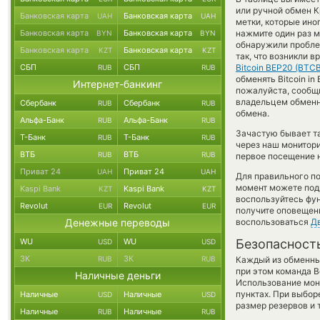
или ручной обмен К
Банковская карта
Банковская карта
UAH
UAH
метки, которые ино
Банковская карта
Банковская карта
нажмите один раз м
BYN
BYN
обнаружили проблем
Банковская карта
Банковская карта
KZT
KZT
так, что возникли 
СБП
СБП
Bitcoin BEP20 (BTCB
RUB
RUB
обменять Bitcoin in
Интернет-банкинг
пожалуйста, сообщ
владельцем обменно
Сбербанк
Сбербанк
RUB
RUB
обмена.
Альфа-Банк
Альфа-Банк
RUB
RUB
Зачастую бывает т
Т-Банк
Т-Банк
RUB
RUB
через наш монитори
ВТБ
ВТБ
RUB
RUB
первое посещение н
Приват 24
Приват 24
UAH
UAH
Для правильного по
момент можете под
Kaspi Bank
Kaspi Bank
KZT
KZT
воспользуйтесь фу
Revolut
Revolut
EUR
EUR
получите оповещени
Денежные переводы
воспользоваться
Д
WU
WU
Безопасност
USD
USD
ЗК
ЗК
RUB
RUB
Каждый из обменны
при этом команда 
Наличные деньги
Использование мон
пунктах. При выбор
Наличные
Наличные
USD
USD
размер резервов и 
Наличные
Наличные
RUB
RUB