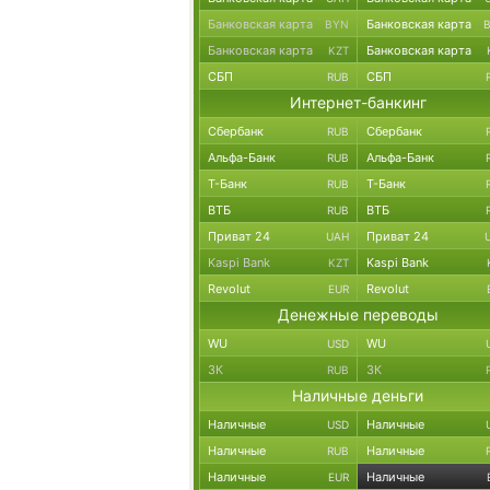
Банковская карта
Банковская карта
BYN
Банковская карта
Банковская карта
KZT
СБП
СБП
RUB
Интернет-банкинг
Сбербанк
Сбербанк
RUB
Альфа-Банк
Альфа-Банк
RUB
Т-Банк
Т-Банк
RUB
ВТБ
ВТБ
RUB
Приват 24
Приват 24
UAH
Kaspi Bank
Kaspi Bank
KZT
Revolut
Revolut
EUR
Денежные переводы
WU
WU
USD
ЗК
ЗК
RUB
Наличные деньги
Наличные
Наличные
USD
Наличные
Наличные
RUB
Наличные
Наличные
EUR