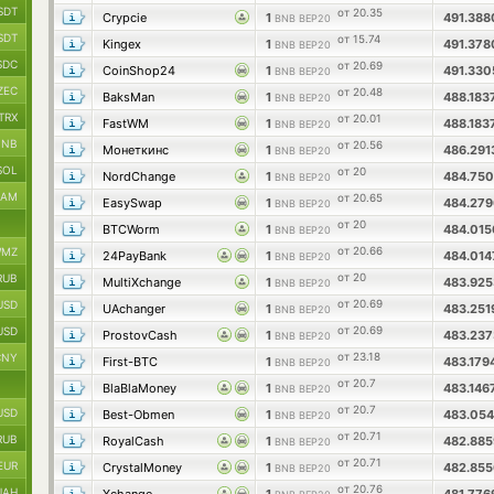
SDT
от 20.35
Crypcie
1
491.38
BNB BEP20
SDT
от 15.74
Kingex
1
491.37
BNB BEP20
SDC
от 20.69
CoinShop24
1
491.33
BNB BEP20
ZEC
от 20.48
BaksMan
1
488.183
BNB BEP20
TRX
от 20.01
FastWM
1
488.183
BNB BEP20
BNB
от 20.56
Монеткинс
1
486.29
BNB BEP20
SOL
от 20
NordChange
1
484.75
BNB BEP20
RAM
от 20.65
EasySwap
1
484.27
BNB BEP20
от 20
BTCWorm
1
484.01
BNB BEP20
от 20.66
MZ
24PayBank
1
484.01
BNB BEP20
от 20
RUB
MultiXchange
1
483.92
BNB BEP20
от 20.69
USD
UAchanger
1
483.25
BNB BEP20
от 20.69
USD
ProstovCash
1
483.23
BNB BEP20
от 23.18
CNY
First-BTC
1
483.179
BNB BEP20
от 20.7
BlaBlaMoney
1
483.146
BNB BEP20
от 20.7
USD
Best-Obmen
1
483.05
BNB BEP20
от 20.71
RUB
RoyalCash
1
482.88
BNB BEP20
от 20.71
EUR
CrystalMoney
1
482.85
BNB BEP20
от 20.76
UAH