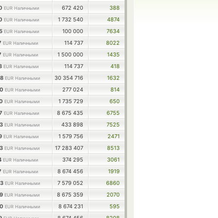
80
672 420
388
EUR Наличными
80
1 732 540
4874
EUR Наличными
05
100 000
7634
EUR Наличными
7
114 737
8022
EUR Наличными
7
1 500 000
1435
EUR Наличными
13
114 737
418
EUR Наличными
08
30 354 716
1632
EUR Наличными
90
277 024
814
EUR Наличными
50
1 735 729
650
EUR Наличными
47
8 675 435
6755
EUR Наличными
53
433 898
7525
EUR Наличными
19
1 579 756
2471
EUR Наличными
73
17 283 407
8513
EUR Наличными
4
374 295
3061
EUR Наличными
7
8 674 456
1919
EUR Наличными
43
7 579 052
6860
EUR Наличными
59
8 675 359
2070
EUR Наличными
50
8 674 231
595
EUR Наличными