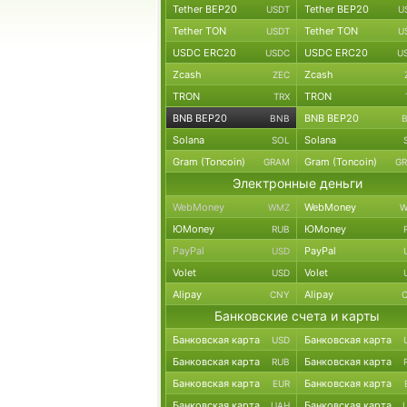
Tether BEP20
Tether BEP20
USDT
U
Tether TON
Tether TON
USDT
U
USDC ERC20
USDC ERC20
USDC
U
Zcash
Zcash
ZEC
TRON
TRON
TRX
BNB BEP20
BNB BEP20
BNB
Solana
Solana
SOL
Gram (Toncoin)
Gram (Toncoin)
GRAM
G
Электронные деньги
WebMoney
WebMoney
WMZ
W
ЮMoney
ЮMoney
RUB
PayPal
PayPal
USD
Volet
Volet
USD
Alipay
Alipay
CNY
Банковские счета и карты
Банковская карта
Банковская карта
USD
Банковская карта
Банковская карта
RUB
Банковская карта
Банковская карта
EUR
Банковская карта
Банковская карта
UAH