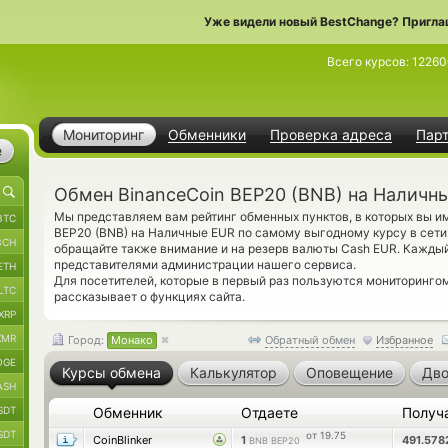
Уже видели новый BestChange? Пригла
Всего курсов:
1226
Мониторинг
Обменники
Проверка адреса
Пар
е
Обмен BinanceCoin BEP20 (BNB) на Наличн
Мы представляем вам рейтинг обменных пунктов, в которых вы и
BTC
BEP20 (BNB) на Наличные EUR по самому выгодному курсу в сети
BCH
обращайте также внимание и на резерв валюты Cash EUR. Кажды
представителями администрации нашего сервиса.
ETH
Для посетителей, которые в первый раз пользуются мониторинго
LTC
рассказывает о функциях сайта.
XRP
XMR
Город:
Монако
Обратный обмен
Избранное
OGE
Курсы обмена
Калькулятор
Оповещение
Дво
ASH
SDT
Обменник
Отдаете
Получ
SDT
от 19.75
CoinBlinker
1
491.57
BNB BEP20