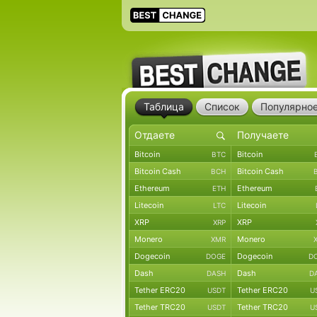
Таблица
Список
Популярно
Bitcoin
Bitcoin
BTC
Bitcoin Cash
Bitcoin Cash
BCH
Ethereum
Ethereum
ETH
Litecoin
Litecoin
LTC
XRP
XRP
XRP
Monero
Monero
XMR
Dogecoin
Dogecoin
DOGE
D
Dash
Dash
DASH
D
Tether ERC20
Tether ERC20
USDT
U
Tether TRC20
Tether TRC20
USDT
U