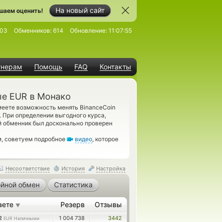
На новый сайт
шаем оценить!
003
Обменников:
614
Обновление:
11:07:55
тнерам
Помощь
FAQ
Контакты
ые EUR в Монако
меете возможность менять BinanceCoin
. При определении выгодного курса,
й обменник был досконально проверен
м, советуем подробное
видео
, которое
Несоответствие
История
Настройка
йной обмен
Статистика
аете
Резерв
Отзывы
▼
82
1 004 738
3442
EUR Наличными