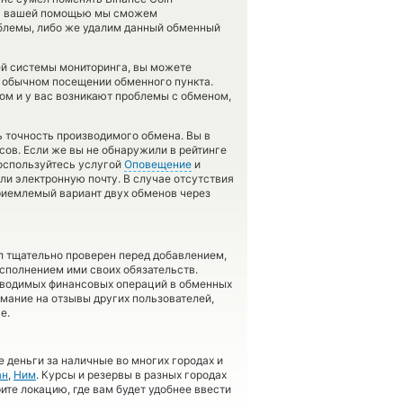
с. С вашей помощью мы сможем
блемы, либо же удалим данный обменный
ей системы мониторинга, вы можете
 обычном посещении обменного пункта.
ом и у вас возникают проблемы с обменом,
ь точность производимого обмена. Вы в
сов. Если же вы не обнаружили в рейтинге
воспользуйтесь услугой
Оповещение
и
ли электронную почту. В случае отсутствия
риемлемый вариант двух обменов через
л тщательно проверен перед добавлением,
сполнением ими своих обязательств.
оводимых финансовых операций в обменных
имание на отзывы других пользователей,
е.
 деньги за наличные во многих городах и
ан
,
Ним
. Курсы и резервы в разных городах
ите локацию, где вам будет удобнее ввести