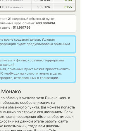
69
8 674 456
8208
EUR Наличными
00
939 126
6155
EUR Наличными
отает
21
надежный обменный пункт.
ешенный курс обмена:
483.868494
ставляет
511.961756
а после создания заявки. Условия
информация будет продублирована обменным
м путем, и финансированию терроризма
анзакций.
нная, обменный пункт может приостановить
YC необходима исключительно в целях
редств, отправленных в транзакции.
в Монако
 по обмену Криптовалюта Бинанс-коин в
т обращать особое внимание на
нием обменного пункта. Вы можете попасть
а мышью по строке с его названием. Если
можности проведения обмена, обратитесь к
дности и на данном этапе работы сайта
ко невозможны, тогда вам должны
не сумел поменять Binance Coin