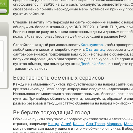
UAH
cryptocurrency in BEP20 на Euro cash, пожалуйста, оповестите на
своевременно принять необходимые меры: установим причину про
пункт из рейтинга.
Спешим заметить, что переходя на сайты-обменники именно с наш
→
обнаружить более выгодный курс BNB-BEP20
Cash-EUR, чем при
Если вы еще ни разу не меняли электронные деньги данным способ
пожалуйста, воспользуйтесь нашей инструкцией в разделе FAQ.
Старайтесь каждый раз использовать
Калькулятор
, чтобы проверит
любой момент можете подробно изучить
Статистику
резервов и кур
сайтов-обменников подходящий вам курс, не спешите с обменом, 
получите информацию о благоприятном для вас курсе на Telegram и
пунктов обмена, при помощи функции
Двойной обмен
вы найдете п
транзитную валюту.
Безопасность обменных сервисов
Каждый из обменных пунктов, присутствующих на нашем сайте, бы
при этом команда BestChange непрерывно следит за надлежащим и
Использование мониторинга позволяет повысить безопасность пр
пунктах. При выборе обменного пункта, пожалуйста, обращайте вн
размер резервов и текущий статус обменника на нашем мониторинг
Выберите подходящий город
Обменные пункты покупают и продают криптовалюты и электронные
странах, например:
Ницца
,
Антиб
,
Канны
,
Сен-Тропе
,
Марсель
,
Мил
могут отличаться даже у одного и того же обменного пункта. Выбер