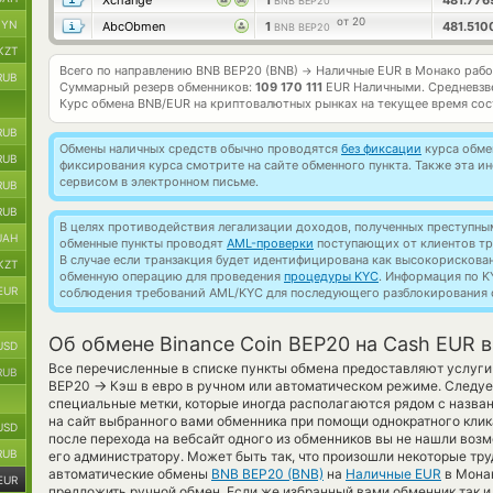
Xchange
1
481.77
BNB BEP20
от 20
BYN
AbcObmen
1
481.51
BNB BEP20
KZT
Всего по направлению BNB BEP20 (BNB)
Наличные EUR в Монако раб
→
RUB
Суммарный резерв обменников:
109 170 111
EUR Наличными.
Средневзв
Курс обмена
BNB/EUR
на криптовалютных рынках на текущее время со
RUB
Обмены наличных средств обычно проводятся
без фиксации
курса обмен
RUB
фиксирования курса смотрите на сайте обменного пункта. Также эта 
сервисом в электронном письме.
RUB
RUB
В целях противодействия легализации доходов, полученных преступны
UAH
обменные пункты проводят
AML-проверки
поступающих от клиентов тр
В случае если транзакция будет идентифицирована как высокорискова
KZT
обменную операцию для проведения
процедуры KYC
. Информация по K
EUR
соблюдения требований AML/KYC для последующего разблокирования с
Об обмене Binance Coin BEP20 на Cash EUR 
USD
Все перечисленные в списке пункты обмена предоставляют услуги
RUB
→
BEP20
Кэш в евро в ручном или автоматическом режиме. Следуе
специальные метки, которые иногда располагаются рядом с назва
на сайт выбранного вами обменника при помощи однократного клик
USD
после перехода на вебсайт одного из обменников вы не нашли воз
RUB
его администратору. Может быть так, что произошли некоторые тру
автоматические обмены
BNB BEP20 (BNB)
на
Наличные EUR
в Мона
EUR
предложить ручной обмен. Если же избранный вами обменник так и 