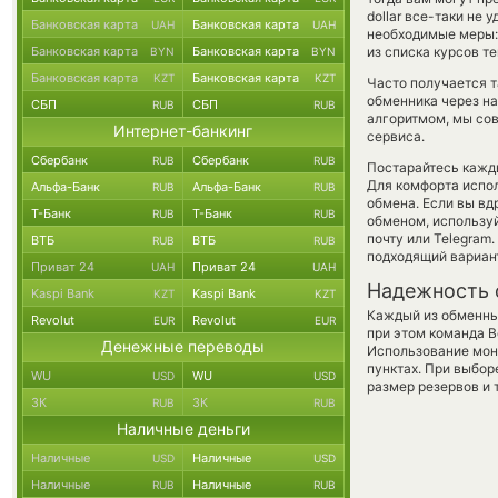
dollar все-таки не
Банковская карта
Банковская карта
UAH
UAH
необходимые меры:
Банковская карта
Банковская карта
из списка курсов т
BYN
BYN
Банковская карта
Банковская карта
KZT
KZT
Часто получается т
обменника через на
СБП
СБП
RUB
RUB
алгоритмом, мы сов
Интернет-банкинг
сервиса.
Сбербанк
Сбербанк
RUB
RUB
Постарайтесь кажд
Для комфорта испол
Альфа-Банк
Альфа-Банк
RUB
RUB
обмена. Если вы вд
Т-Банк
Т-Банк
RUB
RUB
обменом, использу
почту или Telegram
ВТБ
ВТБ
RUB
RUB
подходящий вариан
Приват 24
Приват 24
UAH
UAH
Надежность 
Kaspi Bank
Kaspi Bank
KZT
KZT
Каждый из обменны
Revolut
Revolut
EUR
EUR
при этом команда 
Денежные переводы
Использование мон
пунктах. При выбор
WU
WU
USD
USD
размер резервов и 
ЗК
ЗК
RUB
RUB
Наличные деньги
Наличные
Наличные
USD
USD
Наличные
Наличные
RUB
RUB