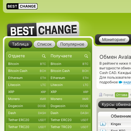
Мониторинг
Таблица
Список
Популярное
Обмен Avala
В рейтинге ниже 
Bitcoin
Bitcoin
BTC
BTC
выгодности обмен
Bitcoin Cash
Bitcoin Cash
BCH
BCH
Cash CAD. Каждый
Для пользователе
Ethereum
Ethereum
ETH
ETH
подробное
вид
Litecoin
Litecoin
LTC
LTC
XRP
XRP
XRP
XRP
Город:
Оттава
Monero
Monero
XMR
XMR
Курсы обмена
Dogecoin
Dogecoin
DOGE
DOGE
Dash
Dash
DASH
DASH
Обменни
Tether ERC20
Tether ERC20
USDT
USDT
Kingex
Tether TRC20
Tether TRC20
USDT
USDT