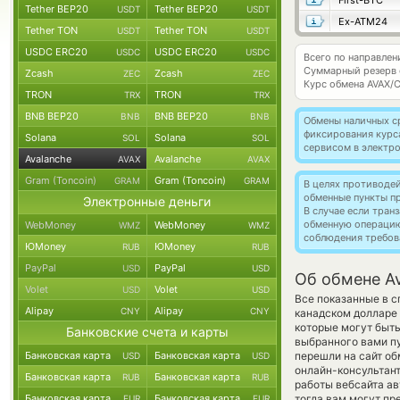
First-BTC
Tether BEP20
Tether BEP20
USDT
USDT
Ex-ATM24
Tether TON
Tether TON
USDT
USDT
USDC ERC20
USDC ERC20
USDC
USDC
Всего по направлен
Суммарный резерв
Zcash
Zcash
ZEC
ZEC
Курс обмена
AVAX/
TRON
TRON
TRX
TRX
BNB BEP20
BNB BEP20
BNB
BNB
Обмены наличных с
фиксирования курс
Solana
Solana
SOL
SOL
сервисом в электр
Avalanche
Avalanche
AVAX
AVAX
Gram (Toncoin)
Gram (Toncoin)
GRAM
GRAM
В целях противоде
обменные пункты п
Электронные деньги
В случае если тра
обменную операци
WebMoney
WebMoney
WMZ
WMZ
соблюдения требов
ЮMoney
ЮMoney
RUB
RUB
PayPal
PayPal
USD
USD
Об обмене Av
Volet
Volet
USD
USD
Все показанные в 
Alipay
Alipay
CNY
CNY
канадском долларе
которые могут быть
Банковские счета и карты
выбранного вами пу
Банковская карта
Банковская карта
перешли на сайт об
USD
USD
онлайн-консультант
Банковская карта
Банковская карта
RUB
RUB
работы вебсайта а
Банковская карта
Банковская карта
тогда вам могут пр
EUR
EUR