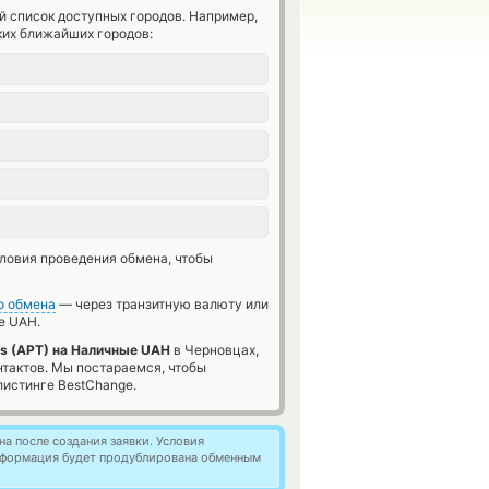
й список доступных городов. Например,
ких ближайших городов:
словия проведения обмена, чтобы
о обмена
— через транзитную валюту или
е UAH.
s (APT) на Наличные UAH
в Черновцах,
нтактов. Мы постараемся, чтобы
истинге BestChange.
а после создания заявки. Условия
информация будет продублирована обменным