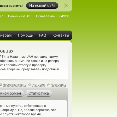
На новый сайт
шаем оценить!
77
Обменников:
613
Обновление:
09:49:01
тнерам
Помощь
FAQ
Контакты
новцах
APT) на Наличные UAH по наилучшему
обращать внимание также и на резерв
кты прошли строгую проверку.
сов впервые, представлен подробный
Несоответствие
История
Настройка
йной обмен
Статистика
енные пункты, работающие с
апрямую. Но, вполне вероятно, что
e спустя некоторое время.