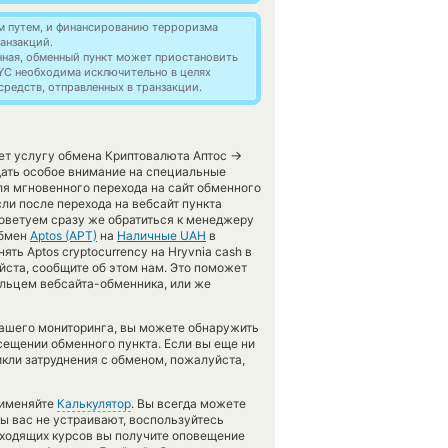
м путем, и финансированию терроризма
анзакций.
нная, обменный пункт может приостановить
YC необходима исключительно в целях
редств, отправленных в транзакции.
→
яет услугу обмена Криптовалюта Аптос
щать особое внимание на специальные
ля мгновенного перехода на сайт обменного
сли после перехода на вебсайт пункта
оветуем сразу же обратиться к менеджеру
обмен
Aptos (APT)
на
Наличные UAH
в
ь Aptos cryptocurrency на Hryvnia cash в
йста, сообщите об этом нам. Это поможет
льцем вебсайта-обменника, или же
нашего мониторинга, вы можете обнаружить
ещении обменного пункта. Если вы еще ни
икли затруднения с обменом, пожалуйста,
рименяйте
Калькулятор
. Вы всегда можете
сы вас не устраивают, воспользуйтесь
одходящих курсов вы получите оповещение