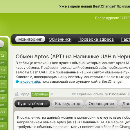
Уже видели новый BestChange? Пригла
Всего курсов:
12179
Мониторинг
Обменники
Проверка адреса
Пар
е
Обмен Aptos (APT) на Наличные UAH в Чер
В таблице отмечены все пункты обмена, которые меняют Aptos (
BTC
курсу обмена. Подбирая подходящий обменный сайт, необходимо 
BCH
валюты Cash UAH. Все приведенные нашим сайтом обменные пун
Клиентам, посещающим нашу систему мониторинга валютных кур
ETH
видео-гайд
, показывающий все функции сайта BestChange.
LTC
XRP
Город:
Черновцы
Обратный обмен
Избранное
XMR
Курсы обмена
Калькулятор
Оповещение
Дво
OGE
ASH
К сожалению, на данный момент в мониторинге
отсутствуют
обм
SDT
→
направлением обмена Aptos (APT)
Наличные UAH в Черновцах н
SDT
требуемые обменные сервисы могут появиться в базе BestChang