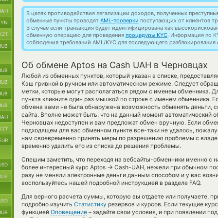
UAH
В целях противодействия легализации доходов, полученных преступны
обменные пункты проводят
AML-проверки
поступающих от клиентов тр
BYN
В случае если транзакция будет идентифицирована как высокорискова
KZT
обменную операцию для проведения
процедуры KYC
. Информация по K
соблюдения требований AML/KYC для последующего разблокирования с
RUB
Об обмене Aptos на Cash UAH в Черновцах
RUB
Любой из обменных пунктов, который указан в списке, предоставл
RUB
Кэш гривной в ручном или автоматическом режиме. Следует обра
метки, которые могут располагаться рядом с именем обменника. Д
RUB
пункта кликните один раз мышкой по строке с именем обменника. Е
RUB
обмена вами не была обнаружена возможность обменять деньги, с
сайта. Вполне может быть, что на данный момент автоматический 
UAH
Черновцах недоступен и вам предложат обмен вручную. Если обменят
KZT
подходящем для вас обменном пункте все-таки не удалось, пожалу
нам своевременно принять меры по разрешению проблемы с владе
EUR
временно удалить его из списка до решения проблемы.
Спешим заметить, что переходя на вебсайты-обменники именно с 
USD
→
более интересный курс Aptos
Cash-UAH, нежели при обычном пос
разу не меняли электронные деньги данным способом и у вас возн
RUB
воспользуйтесь нашей подробной инструкцией в разделе FAQ.
Для верного расчета суммы, которую вы отдаете или получаете, п
USD
подробно изучить
Статистику
резервов и курсов. Если текущие кур
функцией
Оповещение
– задайте свои условия, и при появлении п
RUB