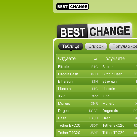
Таблица
Список
Популярно
Bitcoin
Bitcoin
BTC
Bitcoin Cash
Bitcoin Cash
BCH
Ethereum
Ethereum
ETH
Litecoin
Litecoin
LTC
XRP
XRP
XRP
Monero
Monero
XMR
Dogecoin
Dogecoin
DOGE
D
Dash
Dash
DASH
D
Tether ERC20
Tether ERC20
USDT
U
Tether TRC20
Tether TRC20
USDT
U