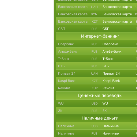
Банковская карта
Банковская карта
UAH
Банковская карта
Банковская карта
BYN
Банковская карта
Банковская карта
KZT
СБП
СБП
RUB
Интернет-банкинг
Сбербанк
Сбербанк
RUB
Альфа-Банк
Альфа-Банк
RUB
Т-Банк
Т-Банк
RUB
ВТБ
ВТБ
RUB
Приват 24
Приват 24
UAH
Kaspi Bank
Kaspi Bank
KZT
Revolut
Revolut
EUR
Денежные переводы
WU
WU
USD
ЗК
ЗК
RUB
Наличные деньги
Наличные
Наличные
USD
Наличные
Наличные
RUB