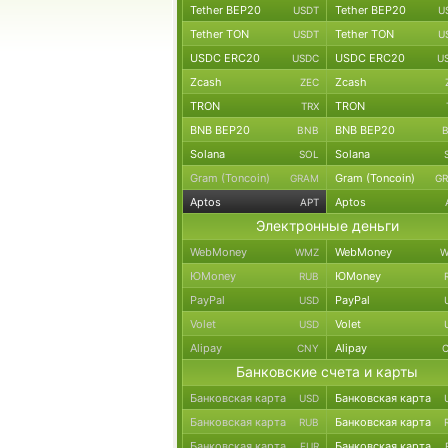
Tether BEP20
Tether BEP20
USDT
U
Tether TON
Tether TON
USDT
U
USDC ERC20
USDC ERC20
USDC
U
Zcash
Zcash
ZEC
TRON
TRON
TRX
BNB BEP20
BNB BEP20
BNB
Solana
Solana
SOL
Gram (Toncoin)
Gram (Toncoin)
GRAM
G
Aptos
Aptos
APT
Электронные деньги
WebMoney
WebMoney
WMZ
W
ЮMoney
ЮMoney
RUB
PayPal
PayPal
USD
Volet
Volet
USD
Alipay
Alipay
CNY
Банковские счета и карты
Банковская карта
Банковская карта
USD
Банковская карта
Банковская карта
RUB
Банковская карта
Банковская карта
EUR