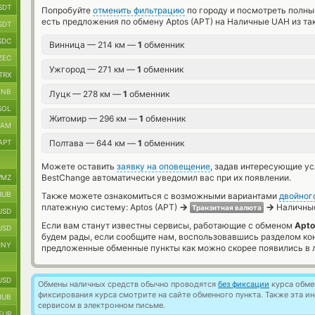
SDT
Попробуйте
отменить фильтрацию
по городу и посмотреть полны
есть предложения по обмену Aptos (APT) на Наличные UAH из та
SDT
SDC
Винница — 214 км —
1
обменник
ZEC
Ужгород — 271 км —
1
обменник
TRX
BNB
Луцк — 278 км —
1
обменник
SOL
Житомир — 296 км —
1
обменник
RAM
APT
Полтава — 644 км —
1
обменник
Можете оставить
заявку на оповещение
, задав интересующие у
BestChange автоматически уведомил вас при их появлении.
MZ
RUB
Также можете ознакомиться с возможными вариантами
двойног
→
→
платежную систему: Aptos (APT)
Наличны
Транзитная валюта
USD
Если вам станут известны сервисы, работающие с обменом
Apto
USD
будем рады, если сообщите нам, воспользовавшись разделом ко
CNY
предложенные обменные пункты как можно скорее появились в л
USD
Обмены наличных средств обычно проводятся
без фиксации
курса обмен
фиксирования курса смотрите на сайте обменного пункта. Также эта 
RUB
сервисом в электронном письме.
EUR