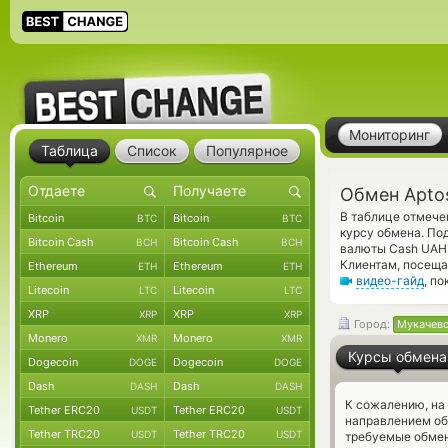
Мониторинг
Таблица
Список
Популярное
Обмен Apto
В таблице отмече
Bitcoin
Bitcoin
BTC
BTC
курсу обмена. По
Bitcoin Cash
Bitcoin Cash
BCH
BCH
валюты Cash UAH.
Клиентам, посеща
Ethereum
Ethereum
ETH
ETH
видео-гайд
, п
Litecoin
Litecoin
LTC
LTC
XRP
XRP
XRP
XRP
Город:
Мукачев
Monero
Monero
XMR
XMR
Курсы обмена
Dogecoin
Dogecoin
DOGE
DOGE
Dash
Dash
DASH
DASH
К сожалению, на
Tether ERC20
Tether ERC20
USDT
USDT
направлением об
Tether TRC20
Tether TRC20
USDT
USDT
требуемые обмен