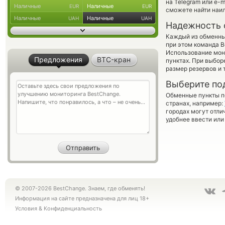
на Telegram или e-
Наличные
Наличные
EUR
EUR
сможете найти наил
Наличные
Наличные
UAH
UAH
Надежность 
Каждый из обменны
при этом команда 
Использование мон
Предложения
BTC-кран
пунктах. При выбор
размер резервов и 
Выберите по
Обменные пункты по
странах, например:
городах могут отли
удобнее ввести или
© 2007-2026 BestChange. Знаем, где обменять!
Информация на сайте предназначена для лиц 18+
Условия
&
Конфиденциальность