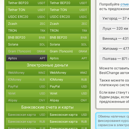
Tether BEP20
Tether BEP20
USDT
USDT
Попробуйте
отме
есть предложени
Tether TON
Tether TON
USDT
USDT
USDC ERC20
USDC ERC20
USDC
USDC
Ужгород — 37 
Zcash
Zcash
ZEC
ZEC
Луцк — 320 к
TRON
TRON
TRX
TRX
BNB BEP20
BNB BEP20
BNB
BNB
Винница — 431
Solana
Solana
SOL
SOL
Житомир — 47
Gram (Toncoin)
Gram (Toncoin)
GRAM
GRAM
Aptos
Aptos
APT
APT
Полтава — 871
Электронные деньги
Можете оставит
WebMoney
WebMoney
BestChange авто
WMZ
WMZ
ЮMoney
ЮMoney
RUB
RUB
Также можете о
платежную систе
PayPal
PayPal
USD
USD
Если вам станут
Volet
Volet
USD
USD
будем рады, есл
Alipay
Alipay
CNY
CNY
предложенные об
Банковские счета и карты
Банковская карта
Банковская карта
USD
USD
Обмены наличных с
фиксирования курс
Банковская карта
Банковская карта
RUB
RUB
сервисом в электр
Банковская карта
Банковская карта
EUR
EUR