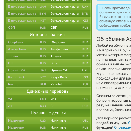
Банковская карта
Банковская карта
UAH
UAH
В целях противоде
обменные пункты п
Банковская карта
Банковская карта
BYN
BYN
В случае если тра
Банковская карта
Банковская карта
KZT
KZT
обменную операци
соблюдения требов
СБП
СБП
RUB
RUB
Интернет-банкинг
Об обмене Ap
Сбербанк
Сбербанк
RUB
RUB
Любой из обменных 
Альфа-Банк
Альфа-Банк
RUB
RUB
Кэш гривной в руч
метки, которые мог
Т-Банк
Т-Банк
RUB
RUB
пункта кликните од
ВТБ
ВТБ
RUB
RUB
обмена вами не бы
сайта. Вполне може
Приват 24
Приват 24
UAH
UAH
Мукачеве недоступе
Kaspi Bank
Kaspi Bank
KZT
KZT
подходящем для вас
нам своевременно 
Revolut
Revolut
EUR
EUR
временно удалить е
Денежные переводы
Спешим заметить, 
WU
WU
USD
USD
более интересный к
разу не меняли эле
ЗК
ЗК
RUB
RUB
воспользуйтесь наш
Наличные деньги
Для верного расчет
Наличные
Наличные
USD
USD
подробно изучить
С
функцией
Оповеще
Наличные
Наличные
RUB
RUB