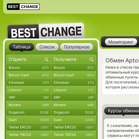
Мониторинг
Таблица
Список
Популярное
Обмен Apto
Ниже в списке пр
Bitcoin
Bitcoin
BTC
BTC
оптимальный курс
Bitcoin Cash
Bitcoin Cash
BCH
BCH
обменные пункты 
Для посетителей,
Ethereum
Ethereum
ETH
ETH
которое рассказы
Litecoin
Litecoin
LTC
LTC
XRP
XRP
XRP
XRP
Monero
Monero
XMR
XMR
Курсы обмена
Dogecoin
Dogecoin
DOGE
DOGE
Dash
Dash
DASH
DASH
К сожалению, на
Tether ERC20
Tether ERC20
USDT
USDT
направлением об
Tether TRC20
Tether TRC20
USDT
USDT
сервисы могут по