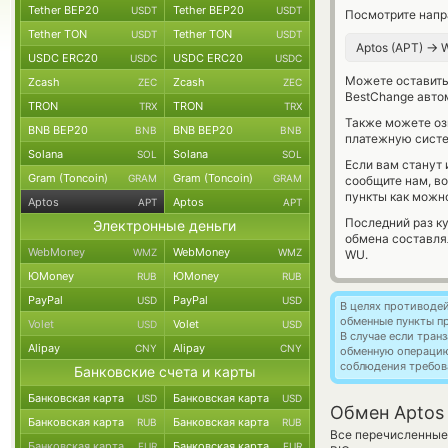
Tether BEP20
Tether BEP20
USDT
USDT
Посмотрите напр
Tether TON
Tether TON
USDT
USDT
→
Aptos (APT)
USDC ERC20
USDC ERC20
USDC
USDC
Можете оставит
Zcash
Zcash
ZEC
ZEC
BestChange авто
TRON
TRON
TRX
TRX
Также можете о
BNB BEP20
BNB BEP20
BNB
BNB
платежную систе
Solana
Solana
SOL
SOL
Если вам станут
Gram (Toncoin)
Gram (Toncoin)
GRAM
GRAM
сообщите нам, в
пункты как можно
Aptos
Aptos
APT
APT
Последний раз к
Электронные деньги
обмена составл
WebMoney
WebMoney
WMZ
WMZ
WU.
ЮMoney
ЮMoney
RUB
RUB
PayPal
PayPal
USD
USD
В целях противоде
обменные пункты п
Volet
Volet
USD
USD
В случае если тра
Alipay
Alipay
CNY
CNY
обменную операци
соблюдения требов
Банковские счета и карты
Банковская карта
Банковская карта
USD
USD
Обмен Aptos
Банковская карта
Банковская карта
RUB
RUB
Все перечисленные
Банковская карта
Банковская карта
EUR
EUR