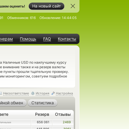
На новый сайт
шаем оценить!
91
Обменников:
616
Обновление:
14:44:05
тнерам
Помощь
FAQ
Контакты
 на Наличные USD по наилучшему курсу
те внимание также и на резерв валюты
е пункты прошли тщательную проверку.
шим мониторингом, советуем подробное
Несоответствие
История
Настройка
йной обмен
Статистика
аете
Резерв
Отзывы
656 061
2469
личными