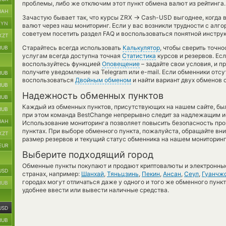
проблемы, либо же отключим этот пункт обмена валют из рейтинга.
UAH
→
Зачастую бывает так, что курсы ZRX
Cash-USD выгоднее, когда в
BYN
валют через наш мониторинг. Если у вас возникли трудности с алг
советуем посетить раздел FAQ и воспользоваться понятной инструк
KZT
Старайтесь всегда использовать
Калькулятор
, чтобы сверить точн
RUB
услугам всегда доступна точная
Статистика
курсов и резервов. Ес
воспользуйтесь функцией
Оповещение
– задайте свои условия, и 
получите уведомление на Telegram или e-mail. Если обменники отс
RUB
воспользоваться
Двойным обменом
и найти вариант двух обменов
RUB
Надежность обменных пунктов
RUB
Каждый из обменных пунктов, присутствующих на нашем сайте, бы
RUB
при этом команда BestChange непрерывно следит за надлежащим и
UAH
Использование мониторинга позволяет повысить безопасность пр
пунктах. При выборе обменного пункта, пожалуйста, обращайте вн
KZT
размер резервов и текущий статус обменника на нашем мониторинг
EUR
Выберите подходящий город
Обменные пункты покупают и продают криптовалюты и электронные
USD
странах, например:
Шанхай
,
Тяньцзинь
,
Пекин
,
Ансан
,
Сеул
,
Гуанчж
городах могут отличаться даже у одного и того же обменного пункт
RUB
удобнее ввести или вывести наличные средства.
USD
RUB