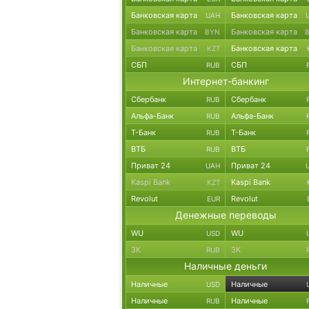
Банковская карта
Банковская карта
UAH
Банковская карта
Банковская карта
BYN
Банковская карта
Банковская карта
KZT
СБП
СБП
RUB
Интернет-банкинг
Сбербанк
Сбербанк
RUB
Альфа-Банк
Альфа-Банк
RUB
Т-Банк
Т-Банк
RUB
ВТБ
ВТБ
RUB
Приват 24
Приват 24
UAH
Kaspi Bank
Kaspi Bank
KZT
Revolut
Revolut
EUR
Денежные переводы
WU
WU
USD
ЗК
ЗК
RUB
Наличные деньги
Наличные
Наличные
USD
Наличные
Наличные
RUB