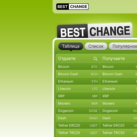
Таблица
Список
Популярно
Bitcoin
Bitcoin
BTC
Bitcoin Cash
Bitcoin Cash
BCH
Ethereum
Ethereum
ETH
Litecoin
Litecoin
LTC
XRP
XRP
XRP
Monero
Monero
XMR
Dogecoin
Dogecoin
DOGE
D
Dash
Dash
DASH
D
Tether ERC20
Tether ERC20
USDT
U
Tether TRC20
Tether TRC20
USDT
U