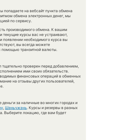
ы попадаете на вебсайт пункта обмена
оритмом обмена электронных денег, мы
цией по сервису.
ость производимого обмена. К вашим
ли текущие курсы вас не устраивают,
при появлении необходимого курса вы
утствуют, вы всегда можете
 с помощью транзитной валюты.
л тщательно проверен перед добавлением,
сполнением ими своих обязательств.
оводимых финансовых операций в обменных
имание на отзывы других пользователей,
е.
 деньги за наличные во многих городах и
оу
,
Шэньчжэнь
. Курсы и резервы в разных
а. Выберите локацию, где вам будет