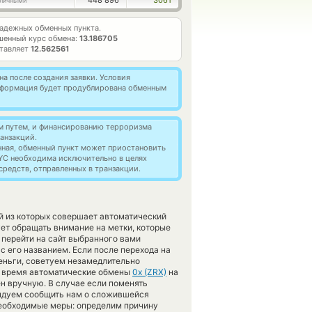
448 896
3061
личными
адежных обменных пункта.
шенный курс обмена:
13.186705
ставляет
12.562561
а после создания заявки. Условия
информация будет продублирована обменным
м путем, и финансированию терроризма
анзакций.
нная, обменный пункт может приостановить
YC необходима исключительно в целях
редств, отправленных в транзакции.
й из которых совершает автоматический
ет обращать внимание на метки, которые
перейти на сайт выбранного вами
с его названием. Если после перехода на
еньги, советуем незамедлительно
ое время автоматические обмены
0x (ZRX)
на
н вручную. В случае если поменять
омендуем сообщить нам о сложившейся
еобходимые меры: определим причину