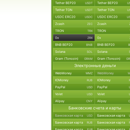
Tether BEP20
Tether BEP20
USDT
U
Tether TON
Tether TON
USDT
U
USDC ERC20
USDC ERC20
USDC
U
Zcash
Zcash
ZEC
TRON
TRON
TRX
0x
0x
ZRX
BNB BEP20
BNB BEP20
BNB
Solana
Solana
SOL
Gram (Toncoin)
Gram (Toncoin)
GRAM
G
Электронные деньги
WebMoney
WebMoney
WMZ
W
ЮMoney
ЮMoney
RUB
PayPal
PayPal
USD
Volet
Volet
USD
Alipay
Alipay
CNY
Банковские счета и карты
Банковская карта
Банковская карта
USD
Банковская карта
Банковская карта
RUB
Банковская карта
Банковская карта
EUR