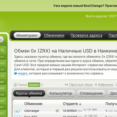
Уже видели новый BestChange? Пригла
Всего курсов:
12517
Мониторинг
Обменники
Проверка адреса
Пар
е
Обмен 0x (ZRX) на Наличные USD в Нанкине
Здесь указаны пункты обмена, где вы можете обменять 0x (ZRX)
BTC
обмена в сети. При определении выгодного курса обмена, обрати
BCH
Cash USD. Все предлагаемые нашим Интернет-сервисом обменны
Для клиентов, которые в первый раз решили воспользоваться на
ETH
видео
, которое рассказывает о возможностях сервиса.
LTC
XRP
Город:
Нанкин
Обратный обмен
Избранное
XMR
Курсы обмена
Калькулятор
Оповещение
Дво
OGE
ASH
Обменник
Отдаете
Получ
▲
SDT
от 131 880
UAchanger
13.161654
1
ZRX
USD На
SDT
от 148 101