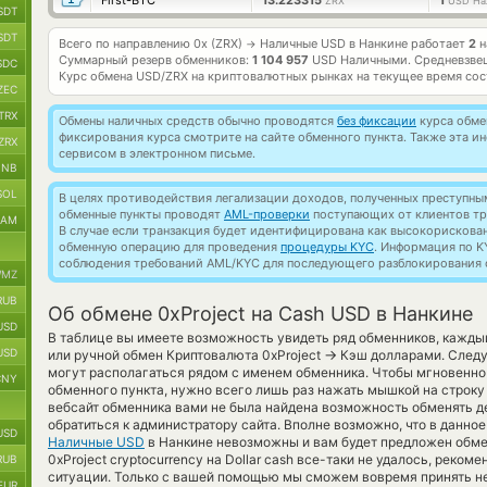
First-BTC
13.223315
1
ZRX
USD На
SDT
SDT
Всего по направлению 0x (ZRX)
Наличные USD в Нанкине работает
2
н
→
Суммарный резерв обменников:
1 104 957
USD Наличными.
Средневзве
SDC
Курс обмена
USD/ZRX
на криптовалютных рынках на текущее время со
ZEC
TRX
Обмены наличных средств обычно проводятся
без фиксации
курса обмен
фиксирования курса смотрите на сайте обменного пункта. Также эта 
ZRX
сервисом в электронном письме.
BNB
SOL
В целях противодействия легализации доходов, полученных преступны
обменные пункты проводят
AML-проверки
поступающих от клиентов тр
RAM
В случае если транзакция будет идентифицирована как высокорискова
обменную операцию для проведения
процедуры KYC
. Информация по K
соблюдения требований AML/KYC для последующего разблокирования с
MZ
RUB
Об обмене 0xProject на Cash USD в Нанкине
USD
В таблице вы имеете возможность увидеть ряд обменников, кажды
USD
→
или ручной обмен Криптовалюта 0xProject
Кэш долларами. Следу
могут располагаться рядом с именем обменника. Чтобы мгновенно 
CNY
обменного пункта, нужно всего лишь раз нажать мышкой на строку 
вебсайт обменника вами не была найдена возможность обменять д
обратиться к администратору сайта. Вполне возможно, что в данн
USD
Наличные USD
в Нанкине невозможны и вам будет предложен обме
0xProject cryptocurrency на Dollar cash все-таки не удалось, рек
RUB
ситуации. Только с вашей помощью мы сможем вовремя принять н
EUR