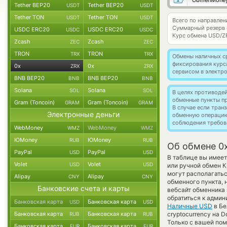
ObmenMone
Tether BEP20
Tether BEP20
USDT
USDT
Tether TON
Tether TON
USDT
USDT
Всего по направлен
Суммарный резерв
USDC ERC20
USDC ERC20
USDC
USDC
Курс обмена
USD/Z
Zcash
Zcash
ZEC
ZEC
TRON
TRON
TRX
TRX
Обмены наличных с
фиксирования курс
0x
0x
ZRX
ZRX
сервисом в электр
BNB BEP20
BNB BEP20
BNB
BNB
Solana
Solana
SOL
SOL
В целях противоде
обменные пункты п
Gram (Toncoin)
Gram (Toncoin)
GRAM
GRAM
В случае если тра
Электронные деньги
обменную операци
соблюдения требов
WebMoney
WebMoney
WMZ
WMZ
ЮMoney
ЮMoney
RUB
RUB
Об обмене 0x
PayPal
PayPal
USD
USD
В таблице вы имее
Volet
Volet
USD
USD
или ручной обмен К
могут располагатьс
Alipay
Alipay
CNY
CNY
обменного пункта, 
Банковские счета и карты
вебсайт обменника
обратиться к админ
Банковская карта
Банковская карта
USD
USD
Наличные USD
в Бе
Банковская карта
Банковская карта
cryptocurrency на 
RUB
RUB
Только с вашей по
Банковская карта
Банковская карта
EUR
EUR