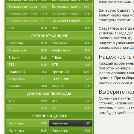
либо же отключим э
Банковская карта
Банковская карта
UAH
UAH
Зачастую бывает та
Банковская карта
Банковская карта
BYN
BYN
валют через наш мо
советуем посетить 
Банковская карта
Банковская карта
KZT
KZT
СБП
СБП
Старайтесь всегда
RUB
RUB
услугам всегда до
Интернет-банкинг
воспользуйтесь фу
получите уведомлен
Сбербанк
Сбербанк
RUB
RUB
воспользоваться
Д
Альфа-Банк
Альфа-Банк
RUB
RUB
Надежность 
Т-Банк
Т-Банк
RUB
RUB
Каждый из обменны
ВТБ
ВТБ
RUB
RUB
при этом команда 
Приват 24
Приват 24
UAH
UAH
Использование мон
пунктах. При выбор
Kaspi Bank
Kaspi Bank
KZT
KZT
размер резервов и 
Revolut
Revolut
EUR
EUR
Выберите по
Денежные переводы
Обменные пункты по
WU
WU
USD
USD
странах, например:
резервы в разных г
ЗК
ЗК
RUB
RUB
вам будет удобнее 
Наличные деньги
Наличные
Наличные
USD
USD
Наличные
Наличные
RUB
RUB