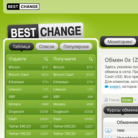
Мониторинг
Таблица
Список
Популярное
Обмен 0x (
Здесь указаны пу
Bitcoin
Bitcoin
BTC
BTC
обмена в сети. П
Bitcoin Cash
Bitcoin Cash
BCH
BCH
Cash USD. Все пр
Для клиентов, ко
Ethereum
Ethereum
ETH
ETH
видео
, которо
Litecoin
Litecoin
LTC
LTC
XRP
XRP
XRP
XRP
Город:
Белек
Monero
Monero
XMR
XMR
Курсы обмена
Dogecoin
Dogecoin
DOGE
DOGE
Dash
Dash
DASH
DASH
Обменни
Tether ERC20
Tether ERC20
USDT
USDT
1WM
Tether TRC20
Tether TRC20
USDT
USDT