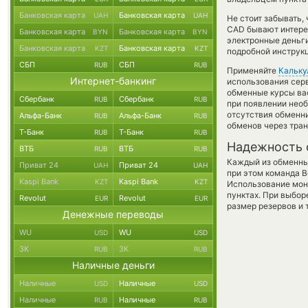
Банковская карта
Банковская карта
UAH
UAH
Не стоит забывать,
CAD бывают интерес
Банковская карта
Банковская карта
BYN
BYN
электронные деньг
Банковская карта
Банковская карта
KZT
KZT
подробной инструкц
СБП
СБП
RUB
RUB
Применяйте
Кальку
Интернет-банкинг
использования серв
обменные курсы ва
Сбербанк
Сбербанк
RUB
RUB
при появлении необ
отсутствия обменн
Альфа-Банк
Альфа-Банк
RUB
RUB
обменов через тра
Т-Банк
Т-Банк
RUB
RUB
Надежность 
ВТБ
ВТБ
RUB
RUB
Каждый из обменны
Приват 24
Приват 24
UAH
UAH
при этом команда 
Kaspi Bank
Kaspi Bank
KZT
KZT
Использование мон
пунктах. При выбор
Revolut
Revolut
EUR
EUR
размер резервов и 
Денежные переводы
WU
WU
USD
USD
ЗК
ЗК
RUB
RUB
Наличные деньги
Наличные
Наличные
USD
USD
Наличные
Наличные
RUB
RUB