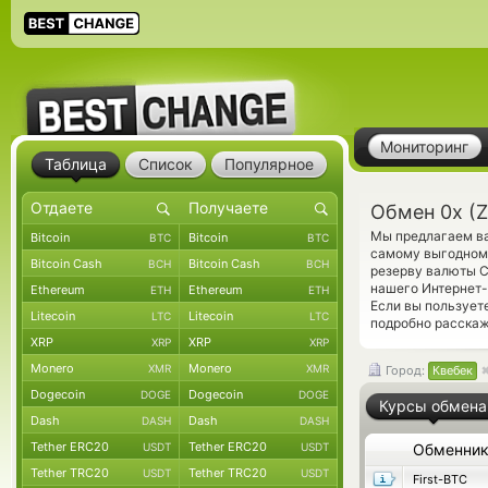
Мониторинг
Таблица
Список
Популярное
Обмен 0x (
Мы предлагаем ва
Bitcoin
Bitcoin
BTC
BTC
самому выгодному
Bitcoin Cash
Bitcoin Cash
BCH
BCH
резерву валюты C
нашего Интернет-
Ethereum
Ethereum
ETH
ETH
Если вы пользует
Litecoin
Litecoin
LTC
LTC
подробно расскаж
XRP
XRP
XRP
XRP
Monero
Monero
XMR
XMR
Город:
Квебек
Dogecoin
Dogecoin
DOGE
DOGE
Курсы обмена
Dash
Dash
DASH
DASH
Tether ERC20
Tether ERC20
USDT
USDT
Обменни
Tether TRC20
Tether TRC20
USDT
USDT
First-BTC