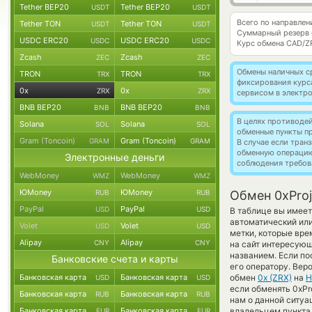
Tether BEP20
Tether BEP20
USDT
USDT
Всего по направлен
Tether TON
Tether TON
USDT
USDT
Суммарный резерв
USDC ERC20
USDC ERC20
USDC
USDC
Курс обмена
CAD/Z
Zcash
Zcash
ZEC
ZEC
Обмены наличных с
TRON
TRON
TRX
TRX
фиксирования курс
0x
0x
ZRX
ZRX
сервисом в электр
BNB BEP20
BNB BEP20
BNB
BNB
В целях противоде
Solana
Solana
SOL
SOL
обменные пункты п
Gram (Toncoin)
Gram (Toncoin)
GRAM
GRAM
В случае если тра
обменную операци
Электронные деньги
соблюдения требов
WebMoney
WebMoney
WMZ
WMZ
ЮMoney
ЮMoney
RUB
RUB
Обмен 0xProj
PayPal
PayPal
USD
USD
В таблице вы имеет
автоматический или
Volet
Volet
USD
USD
метки, которые вре
Alipay
Alipay
CNY
CNY
на сайт интересующ
названием. Если по
Банковские счета и карты
его оператору. Вер
Банковская карта
Банковская карта
обмен
0x (ZRX)
на
Н
USD
USD
если обменять 0xPro
Банковская карта
Банковская карта
RUB
RUB
нам о данной ситу
Банковская карта
Банковская карта
владельцем пункта 
EUR
EUR