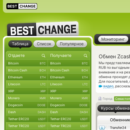
Мониторинг
Таблица
Список
Популярное
Обмен Zcas
Мы представляем 
Bitcoin
Bitcoin
BTC
BTC
RUB по выгодным 
Bitcoin Cash
Bitcoin Cash
BCH
BCH
внимание и на ре
обмена проходят 
Ethereum
Ethereum
ETH
ETH
Для посетителей,
Litecoin
Litecoin
LTC
LTC
видео
, расска
XRP
XRP
XRP
XRP
Monero
Monero
XMR
XMR
Город:
Севастоп
Dogecoin
Dogecoin
DOGE
DOGE
Курсы обмена
Dash
Dash
DASH
DASH
Tether ERC20
Tether ERC20
USDT
USDT
Обменни
Tether TRC20
Tether TRC20
USDT
USDT
Transfer24