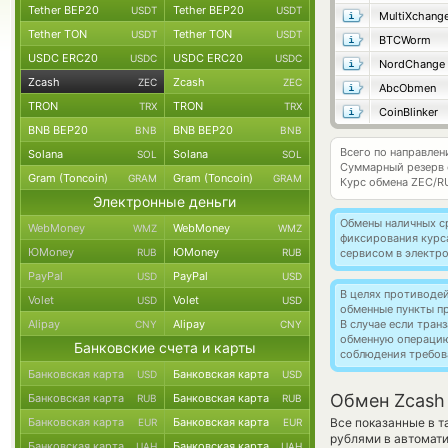
Tether BEP20
Tether BEP20
USDT
USDT
MultiXchang
Tether TON
Tether TON
USDT
USDT
BTCWorm
USDC ERC20
USDC ERC20
USDC
USDC
NordChange
Zcash
Zcash
ZEC
ZEC
AbcObmen
TRON
TRON
TRX
TRX
CoinBlinker
BNB BEP20
BNB BEP20
BNB
BNB
Всего по направлен
Solana
Solana
SOL
SOL
Суммарный резерв
Gram (Toncoin)
Gram (Toncoin)
GRAM
GRAM
Курс обмена
ZEC/R
Электронные деньги
Обмены наличных с
WebMoney
WebMoney
WMZ
WMZ
фиксирования курс
ЮMoney
ЮMoney
RUB
RUB
сервисом в электр
PayPal
PayPal
USD
USD
В целях противоде
Volet
Volet
USD
USD
обменные пункты п
Alipay
Alipay
В случае если тра
CNY
CNY
обменную операци
Банковские счета и карты
соблюдения требов
Банковская карта
Банковская карта
USD
USD
Обмен Zcash
Банковская карта
Банковская карта
RUB
RUB
Банковская карта
Банковская карта
Все показанные в 
EUR
EUR
рублями в автомат
Банковская карта
Банковская карта
UAH
UAH