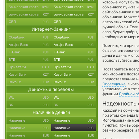
которые могут быть
Банковская карта
Банковская карта
обменного пункта н
BYN
BYN
сайт обменника и з
Банковская карта
Банковская карта
KZT
KZT
обменника. Может б
СБП
СБП
автоматический о
RUB
RUB
ручной обмен. Если
Интернет-банкинг
cash, будьте добры
необходимые меры: 
Сбербанк
Сбербанк
RUB
RUB
Альфа-Банк
Альфа-Банк
RUB
RUB
Помните, что при п
бывают интереснее,
Т-Банк
Т-Банк
RUB
RUB
деньги данным спо
ВТБ
ВТБ
RUB
RUB
воспользуйтесь инс
Приват 24
Приват 24
UAH
UAH
Постарайтесь всег
мониторинге посто
Kaspi Bank
Kaspi Bank
KZT
KZT
предоставленные н
Revolut
Revolut
EUR
EUR
Оповещение
, в ко
Денежные переводы
уведомление в тот 
функции
Двойной о
WU
WU
USD
USD
Надежность 
ЗК
ЗК
RUB
RUB
Каждый из обменны
Наличные деньги
при этом команда 
Использование мон
Наличные
Наличные
USD
USD
пунктах. При выбор
Наличные
Наличные
RUB
RUB
размер резервов и 
Наличные
Наличные
EUR
EUR