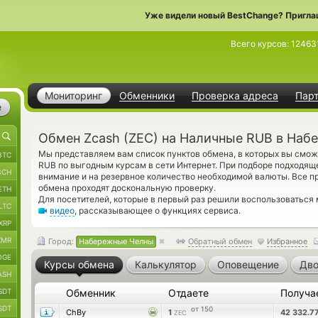
Уже видели новый BestChange? Пригла
Всего курсов:
12463
Мониторинг
Обменники
Проверка адреса
Пар
е
Обмен Zcash (ZEC) на Наличные RUB в Наб
Мы представляем вам список пунктов обмена, в которых вы смож
BTC
RUB по выгодным курсам в сети Интернет. При подборе подходяще
BCH
внимание и на резервное количество необходимой валюты. Все 
обмена проходят доскональную проверку.
ETH
Для посетителей, которые в первый раз решили воспользоваться
LTC
видео
, рассказывающее о функциях сервиса.
XRP
XMR
Город:
Набережные Челны
Обратный обмен
Избранное
OGE
Курсы обмена
Калькулятор
Оповещение
Дво
ASH
SDT
Обменник
Отдаете
Получа
SDT
от 150
ChBy
1
42 332.7
ZEC