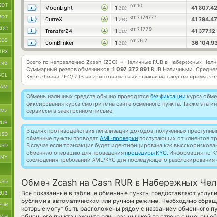
SDT
от 10
MoonLight
1
41 807.4
ZEC
SDT
от 7.174777
CurreX
1
41 794.4
ZEC
SDC
от 7.1779
Transfer24
1
41 377.12
ZEC
ZEC
от 26.2
CoinBlinker
1
36 104.9
ZEC
TRX
Всего по направлению Zcash (ZEC)
Наличные RUB в Набережных Челн
→
BNB
Суммарный резерв обменников:
1 097 372 891
RUB Наличными.
Среднев
SOL
Курс обмена
ZEC/RUB
на криптовалютных рынках на текущее время со
RAM
Обмены наличных средств обычно проводятся
без фиксации
курса обмен
фиксирования курса смотрите на сайте обменного пункта. Также эта 
MZ
сервисом в электронном письме.
RUB
В целях противодействия легализации доходов, полученных преступны
USD
обменные пункты проводят
AML-проверки
поступающих от клиентов тр
В случае если транзакция будет идентифицирована как высокорискова
USD
обменную операцию для проведения
процедуры KYC
. Информация по K
CNY
соблюдения требований AML/KYC для последующего разблокирования с
Обмен Zcash на Cash RUR в Набережных Чел
USD
Все показанные в таблице обменные пункты предоставляют услуг
RUB
рублями в автоматическом или ручном режиме. Необходимо обращ
EUR
которые могут быть расположены рядом с названием обменного пун
обменного пункта нажмите один раз мышкой по строке с именем об
UAH