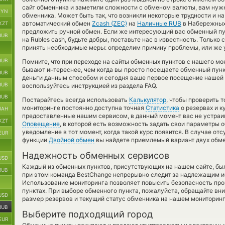
сайт обменника и заметили сложности с обменом валюты, вам нужн
BYN
обменника. Может быть так, что возникли некоторые трудности и н
автоматический обмен
Zcash (ZEC)
на
Наличные RUB
в Набережных 
KZT
предложить ручной обмен. Если же интересующий вас обменный пунк
RUB
на Rubles cash, будьте добры, поставьте нас в известность. Толь
принять необходимые меры: определим причину проблемы, или же у
RUB
Помните, что при переходе на сайты обменных пунктов с нашего мо
бывают интереснее, чем когда вы просто посещаете обменный пунк
RUB
деньги данным способом и сегодня ваше первое посещение нашей 
RUB
воспользуйтесь инструкцией из раздела FAQ.
RUB
Постарайтесь всегда использовать
Калькулятор
, чтобы проверить 
мониторинге постоянно доступна точная
Статистика
о резервах и к
UAH
предоставленные нашим сервисом, в данный момент вас не устраи
KZT
Оповещение
, в которой есть возможность задать свои параметры о
уведомление в тот момент, когда такой курс появится. В случае от
EUR
функции
Двойной обмен
вы найдете приемлемый вариант двух обме
Надежность обменных сервисов
USD
Каждый из обменных пунктов, присутствующих на нашем сайте, бы
RUB
при этом команда BestChange непрерывно следит за надлежащим и
Использование мониторинга позволяет повысить безопасность пр
пунктах. При выборе обменного пункта, пожалуйста, обращайте вн
USD
размер резервов и текущий статус обменника на нашем мониторинг
RUB
Выберите подходящий город
EUR