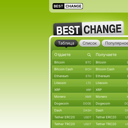
Таблица
Список
Популярно
Bitcoin
Bitcoin
BTC
Bitcoin Cash
Bitcoin Cash
BCH
Ethereum
Ethereum
ETH
Litecoin
Litecoin
LTC
XRP
XRP
XRP
Monero
Monero
XMR
Dogecoin
Dogecoin
DOGE
D
Dash
Dash
DASH
D
Tether ERC20
Tether ERC20
USDT
U
Tether TRC20
Tether TRC20
USDT
U