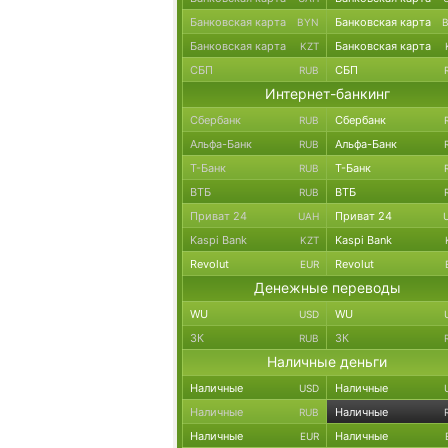
Банковская карта
Банковская карта
BYN
Банковская карта
Банковская карта
KZT
СБП
СБП
RUB
Интернет-банкинг
Сбербанк
Сбербанк
RUB
Альфа-Банк
Альфа-Банк
RUB
Т-Банк
Т-Банк
RUB
ВТБ
ВТБ
RUB
Приват 24
Приват 24
UAH
Kaspi Bank
Kaspi Bank
KZT
Revolut
Revolut
EUR
Денежные переводы
WU
WU
USD
ЗК
ЗК
RUB
Наличные деньги
Наличные
Наличные
USD
Наличные
Наличные
RUB
Наличные
Наличные
EUR