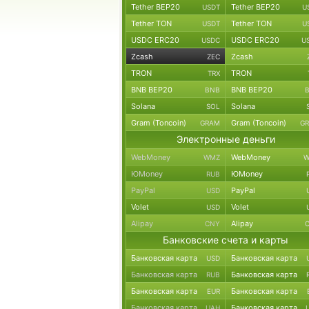
Tether BEP20
Tether BEP20
USDT
U
Tether TON
Tether TON
USDT
U
USDC ERC20
USDC ERC20
USDC
U
Zcash
Zcash
ZEC
TRON
TRON
TRX
BNB BEP20
BNB BEP20
BNB
Solana
Solana
SOL
Gram (Toncoin)
Gram (Toncoin)
GRAM
G
Электронные деньги
WebMoney
WebMoney
WMZ
W
ЮMoney
ЮMoney
RUB
PayPal
PayPal
USD
Volet
Volet
USD
Alipay
Alipay
CNY
Банковские счета и карты
Банковская карта
Банковская карта
USD
Банковская карта
Банковская карта
RUB
Банковская карта
Банковская карта
EUR
Банковская карта
Банковская карта
UAH