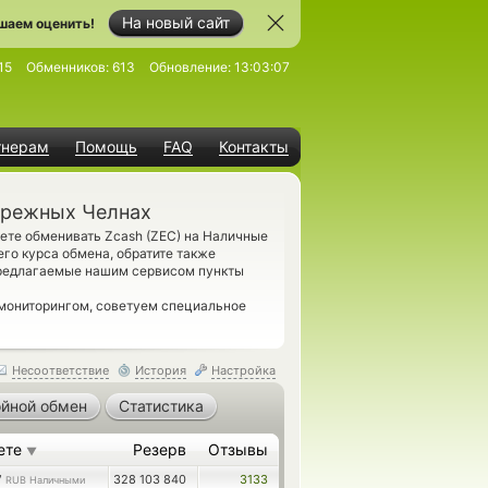
На новый сайт
шаем оценить!
15
Обменников:
613
Обновление:
13:03:07
тнерам
Помощь
FAQ
Контакты
ережных Челнах
ете обменивать Zcash (ZEC) на Наличные
го курса обмена, обратите также
предлагаемые нашим сервисом пункты
 мониторингом, советуем специальное
Несоответствие
История
Настройка
йной обмен
Статистика
ете
Резерв
Отзывы
▼
7
328 103 840
3133
RUB Наличными