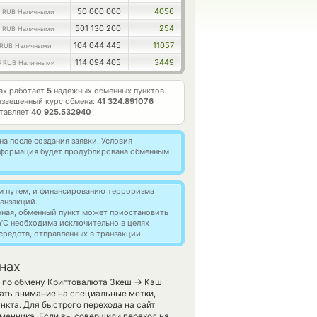
2
50 000 000
4056
RUB Наличными
7
501 130 200
254
RUB Наличными
104 044 445
11057
RUB Наличными
3
114 094 405
3449
RUB Наличными
ах работает
5
надежных обменных пунктов.
звешенный курс обмена:
41 324.891076
ставляет
40 925.532940
а после создания заявки. Условия
информация будет продублирована обменным
м путем, и финансированию терроризма
анзакций.
нная, обменный пункт может приостановить
YC необходима исключительно в целях
редств, отправленных в транзакции.
нах
→
и по обмену Криптовалюта Зкеш
Кэш
ать внимание на специальные метки,
кта. Для быстрого перехода на сайт
менника. Если вы совершили переход на