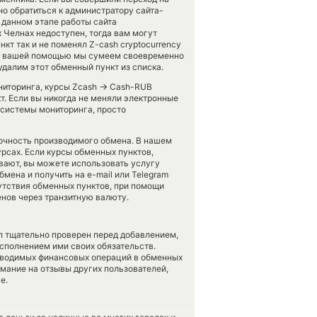
о обратиться к администратору сайта-
а данном этапе работы сайта
Челнах недоступен, тогда вам могут
т так и не поменял Z-cash cryptocurrency
ко с вашей помощью мы сумеем своевременно
далим этот обменный пункт из списка.
→
ниторинга, курсы Zcash
Cash-RUB
т. Если вы никогда не меняли электронные
системы мониторинга, просто
точность производимого обмена. В нашем
урсах. Если курсы обменных пунктов,
вают, вы можете использовать услугу
бмена и получить на e-mail или Telegram
сутствия обменных пунктов, при помощи
нов через транзитную валюту.
л тщательно проверен перед добавлением,
сполнением ими своих обязательств.
оводимых финансовых операций в обменных
имание на отзывы других пользователей,
е.