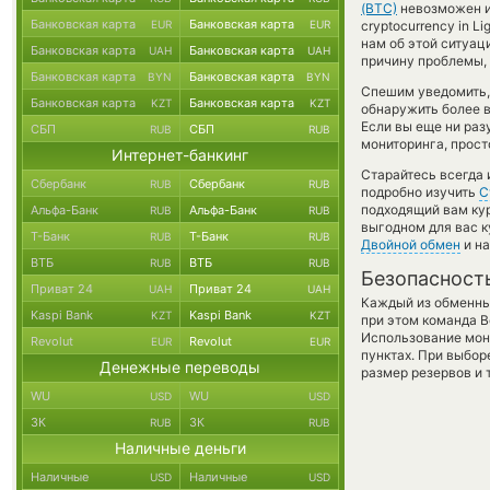
(BTC)
невозможен и 
Банковская карта
Банковская карта
EUR
EUR
cryptocurrency in 
нам об этой ситуа
Банковская карта
Банковская карта
UAH
UAH
причину проблемы, 
Банковская карта
Банковская карта
BYN
BYN
Спешим уведомить,
Банковская карта
Банковская карта
KZT
KZT
обнаружить более
Если вы еще ни раз
СБП
СБП
RUB
RUB
мониторинга, прост
Интернет-банкинг
Старайтесь всегда
Сбербанк
Сбербанк
RUB
RUB
подробно изучить
С
подходящий вам кур
Альфа-Банк
Альфа-Банк
RUB
RUB
выгодном для вас к
Т-Банк
Т-Банк
RUB
RUB
Двойной обмен
и на
ВТБ
ВТБ
RUB
RUB
Безопасност
Приват 24
Приват 24
UAH
UAH
Каждый из обменны
Kaspi Bank
Kaspi Bank
KZT
KZT
при этом команда 
Использование мон
Revolut
Revolut
EUR
EUR
пунктах. При выбор
Денежные переводы
размер резервов и 
WU
WU
USD
USD
ЗК
ЗК
RUB
RUB
Наличные деньги
Наличные
Наличные
USD
USD