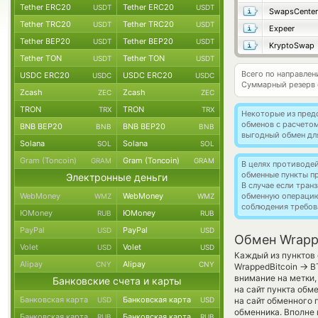
Tether ERC20
Tether ERC20
USDT
USDT
SwapsCenter
Tether TRC20
Tether TRC20
USDT
USDT
Expeer
Tether BEP20
Tether BEP20
USDT
USDT
KryptoSwap
Tether TON
Tether TON
USDT
USDT
Всего по направле
USDC ERC20
USDC ERC20
USDC
USDC
Суммарный резерв
Zcash
Zcash
ZEC
ZEC
TRON
TRON
TRX
TRX
Некоторые из пред
обменов с расчето
BNB BEP20
BNB BEP20
BNB
BNB
выгодный обмен дл
Solana
Solana
SOL
SOL
Gram (Toncoin)
Gram (Toncoin)
GRAM
GRAM
В целях противоде
обменные пункты п
Электронные деньги
В случае если тра
WebMoney
WebMoney
обменную операци
WMZ
WMZ
соблюдения требов
ЮMoney
ЮMoney
RUB
RUB
PayPal
PayPal
USD
USD
Обмен Wrappe
Volet
Volet
USD
USD
Каждый из пунктов 
Alipay
Alipay
CNY
CNY
→
WrappedBitcoin
BT
внимание на метки
Банковские счета и карты
на сайт пункта обм
Банковская карта
Банковская карта
USD
USD
на сайт обменного 
обменника. Вполне 
Банковская карта
Банковская карта
RUB
RUB