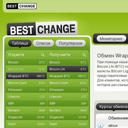
Мониторинг
Таблица
Список
Популярное
Обмен Wrapp
При помощи нашег
Bitcoin
Bitcoin
BTC
BTC
Bitcoin LN (BTC) 
Bitcoin LN
Bitcoin LN
BTC
BTC
валюты Bitcoin Li
представителями
Wrapped BTC
Wrapped BTC
WBTC
WBTC
Для клиентов, ко
Bitcoin Cash
Bitcoin Cash
BCH
BCH
которое рассказы
Ethereum
Ethereum
ETH
ETH
Litecoin
Litecoin
LTC
LTC
XRP
XRP
XRP
XRP
Курсы обмена
Monero
Monero
XMR
XMR
Dogecoin
Dogecoin
DOGE
DOGE
Обменни
Dash
Dash
DASH
DASH
eBitok