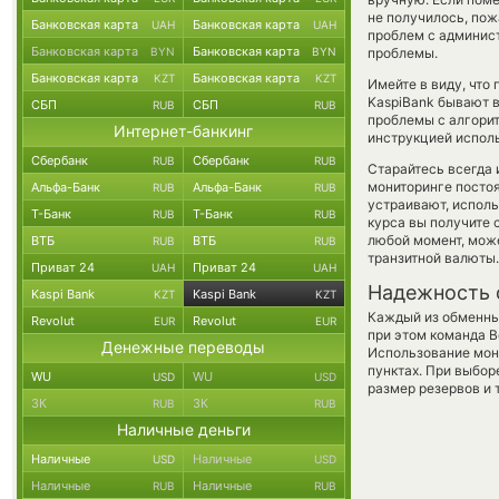
не получилось, пож
Банковская карта
Банковская карта
UAH
UAH
проблем с админист
Банковская карта
Банковская карта
BYN
BYN
проблемы.
Банковская карта
Банковская карта
KZT
KZT
Имейте в виду, что
KaspiBank бывают в
СБП
СБП
RUB
RUB
проблемы с алгорит
Интернет-банкинг
инструкцией испол
Сбербанк
Сбербанк
RUB
RUB
Старайтесь всегда
мониторинге посто
Альфа-Банк
Альфа-Банк
RUB
RUB
устраивают, испол
Т-Банк
Т-Банк
RUB
RUB
курса вы получите 
любой момент, мож
ВТБ
ВТБ
RUB
RUB
транзитной валюты.
Приват 24
Приват 24
UAH
UAH
Надежность 
Kaspi Bank
Kaspi Bank
KZT
KZT
Каждый из обменны
Revolut
Revolut
EUR
EUR
при этом команда 
Денежные переводы
Использование мон
пунктах. При выбор
WU
WU
USD
USD
размер резервов и 
ЗК
ЗК
RUB
RUB
Наличные деньги
Наличные
Наличные
USD
USD
Наличные
Наличные
RUB
RUB