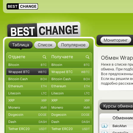
Мониторинг
Таблица
Список
Популярное
Обмен Wrap
Ниже в списке пр
Bitcoin
Bitcoin
BTC
BTC
обмена. При подб
Wrapped BTC
Wrapped BTC
WBTC
WBTC
Все предложенны
Если вы решили в
Bitcoin Cash
Bitcoin Cash
BCH
BCH
подробно расскаже
Ethereum
Ethereum
ETH
ETH
Litecoin
Litecoin
LTC
LTC
XRP
XRP
XRP
XRP
Курсы обмена
Monero
Monero
XMR
XMR
Dogecoin
Dogecoin
DOGE
DOGE
Обменни
Dash
Dash
DASH
DASH
BaksMan
Tether ERC20
Tether ERC20
USDT
USDT