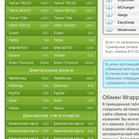
CryptoGin
Tether TRC20
Tether TRC20
USDT
USDT
MChanger
Tether BEP20
Tether BEP20
USDT
USDT
4ange
Tether TON
Tether TON
USDT
USDT
EasySwap
USDC ERC20
USDC ERC20
USDC
USDC
Монеткинс
Zcash
Zcash
ZEC
ZEC
TRON
TRON
TRX
TRX
Всего по направле
Суммарный резерв
BNB BEP20
BNB BEP20
BNB
BNB
Курс обмена
BTC/K
Solana
Solana
SOL
SOL
Gram (Toncoin)
Gram (Toncoin)
GRAM
GRAM
В целях противоде
обменные пункты п
Электронные деньги
В случае если тра
WebMoney
WebMoney
обменную операци
WMZ
WMZ
соблюдения требов
ЮMoney
ЮMoney
RUB
RUB
PayPal
PayPal
USD
USD
Обмен Wrappe
Volet
Volet
USD
USD
В приведенной табл
Alipay
Alipay
CNY
CNY
совершить автомат
сайта обмена также
Банковские счета и карты
названий. Вы может
Банковская карта
Банковская карта
USD
USD
его именем. Если с
совершения обмена 
Банковская карта
Банковская карта
RUB
RUB
автоматический о
Банковская карта
Банковская карта
EUR
EUR
вручную. Если поме