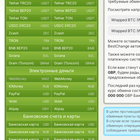
требуемые обмен
Tether TRC20
Tether TRC20
USDT
USDT
Посмотрите напр
Tether BEP20
Tether BEP20
USDT
USDT
Tether TON
Tether TON
USDT
USDT
Wrapped BTC 
USDC ERC20
USDC ERC20
USDC
USDC
Wrapped BTC 
Zcash
Zcash
ZEC
ZEC
TRON
TRON
TRX
TRX
Можете оставит
BestChange авто
BNB BEP20
BNB BEP20
BNB
BNB
Также можете о
Solana
Solana
SOL
SOL
платежную систе
Gram (Toncoin)
Gram (Toncoin)
GRAM
GRAM
Если вам станут
Электронные деньги
GBP
, будем рады
предложенные об
WebMoney
WebMoney
WMZ
WMZ
Последний раз к
ЮMoney
ЮMoney
RUB
RUB
курс обмена сос
PayPal
PayPal
USD
USD
000 000
GBP Бан
Volet
Volet
USD
USD
Alipay
Alipay
CNY
CNY
В целях противоде
Банковские счета и карты
обменные пункты п
В случае если тра
Банковская карта
Банковская карта
USD
USD
обменную операци
соблюдения требов
Банковская карта
Банковская карта
RUB
RUB
Банковская карта
Банковская карта
EUR
EUR