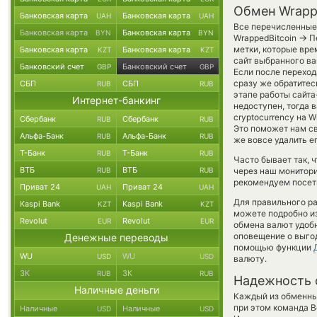
Обмен Wrappe
Банковская карта
Банковская карта
UAH
UAH
Все перечисленные
Банковская карта
Банковская карта
BYN
BYN
→
WrappedBitcoin
Пе
метки, которые вре
Банковская карта
Банковская карта
KZT
KZT
сайт выбранного ва
Банковский счет
Банковский счет
GBP
GBP
Если после переход
сразу же обратитес
СБП
СБП
RUB
RUB
этапе работы сайт
Интернет-банкинг
недоступен, тогда 
cryptocurrency на W
Сбербанк
Сбербанк
RUB
RUB
Это поможет нам с
Альфа-Банк
Альфа-Банк
RUB
RUB
же вовсе удалить е
Т-Банк
Т-Банк
RUB
RUB
Часто бывает так,
ВТБ
ВТБ
RUB
RUB
через наш монитори
рекомендуем посети
Приват 24
Приват 24
UAH
UAH
Для правильного ра
Kaspi Bank
Kaspi Bank
KZT
KZT
можете подробно и
Revolut
Revolut
EUR
EUR
обмена валют удобн
оповещение о выгод
Денежные переводы
помощью функции
WU
WU
USD
USD
валюту.
ЗК
ЗК
RUB
RUB
Надежность 
Наличные деньги
Каждый из обменны
при этом команда 
Наличные
Наличные
USD
USD