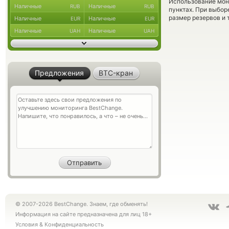
Использование мон
Наличные
Наличные
RUB
RUB
пунктах. При выбор
размер резервов и 
Наличные
Наличные
EUR
EUR
Наличные
Наличные
UAH
UAH
Предложения
BTC-кран
© 2007-2026 BestChange. Знаем, где обменять!
Информация на сайте предназначена для лиц 18+
Условия
&
Конфиденциальность