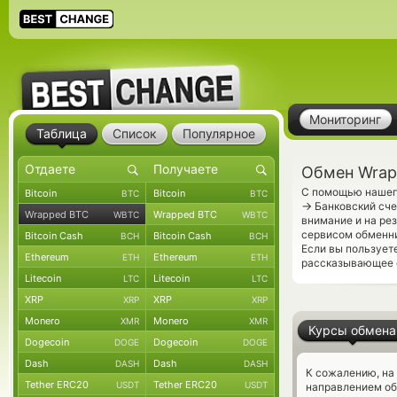
Мониторинг
Таблица
Список
Популярное
Обмен Wrap
С помощью нашего
Bitcoin
Bitcoin
BTC
BTC
→
Банковский сче
Wrapped BTC
Wrapped BTC
WBTC
WBTC
внимание и на ре
сервисом обменни
Bitcoin Cash
Bitcoin Cash
BCH
BCH
Если вы пользует
Ethereum
Ethereum
ETH
ETH
рассказывающее о
Litecoin
Litecoin
LTC
LTC
XRP
XRP
XRP
XRP
Monero
Monero
XMR
XMR
Курсы обмена
Dogecoin
Dogecoin
DOGE
DOGE
Dash
Dash
DASH
DASH
К сожалению, на
Tether ERC20
Tether ERC20
USDT
USDT
направлением о