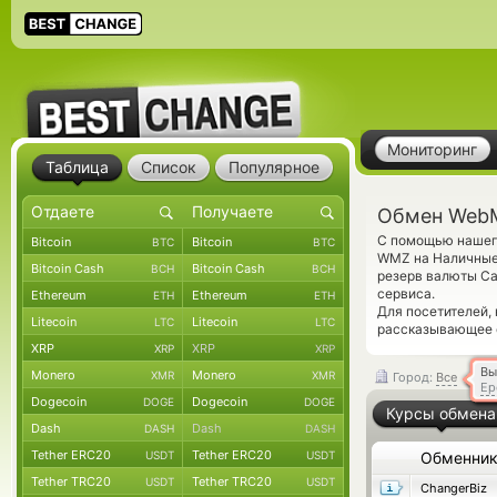
Мониторинг
Таблица
Список
Популярное
Обмен Web
С помощью нашего
Bitcoin
Bitcoin
BTC
BTC
WMZ на Наличные 
Bitcoin Cash
Bitcoin Cash
BCH
BCH
резерв валюты Ca
сервиса.
Ethereum
Ethereum
ETH
ETH
Для посетителей,
Litecoin
Litecoin
LTC
LTC
рассказывающее 
XRP
XRP
XRP
XRP
Вы
Monero
Monero
XMR
XMR
Город:
Все
Ер
Dogecoin
Dogecoin
DOGE
DOGE
Курсы обмена
Dash
Dash
DASH
DASH
Tether ERC20
Tether ERC20
USDT
USDT
Обменни
Tether TRC20
Tether TRC20
USDT
USDT
ChangerBiz