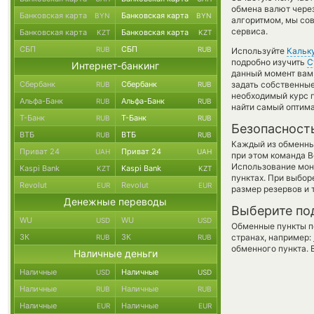
обмена валют через
Банковская карта
Банковская карта
BYN
BYN
алгоритмом, мы сов
сервиса.
Банковская карта
Банковская карта
KZT
KZT
СБП
СБП
RUB
RUB
Используйте
Кальк
подробно изучить
С
Интернет-банкинг
данный момент вам 
Сбербанк
Сбербанк
задать собственные
RUB
RUB
необходимый курс 
Альфа-Банк
Альфа-Банк
RUB
RUB
найти самый оптима
Т-Банк
Т-Банк
RUB
RUB
Безопасност
ВТБ
ВТБ
RUB
RUB
Каждый из обменны
Приват 24
Приват 24
UAH
UAH
при этом команда 
Использование мон
Kaspi Bank
Kaspi Bank
KZT
KZT
пунктах. При выбор
Revolut
Revolut
EUR
EUR
размер резервов и 
Денежные переводы
Выберите по
WU
WU
USD
USD
Обменные пункты по
ЗК
ЗК
странах, например:
RUB
RUB
обменного пункта. 
Наличные деньги
Наличные
Наличные
USD
USD
Наличные
Наличные
RUB
RUB
Наличные
Наличные
EUR
EUR