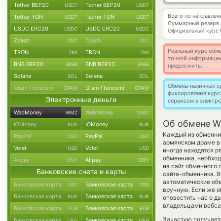
Tether BEP20
Tether BEP20
USDT
USDT
Всего по направл
Tether TON
Tether TON
USDT
USDT
Суммарный резерв
USDC ERC20
USDC ERC20
USDC
USDC
Официальный курс
Zcash
Zcash
ZEC
ZEC
Реальный курс обме
TRON
TRON
TRX
TRX
точной информации
BNB BEP20
BNB BEP20
BNB
BNB
предложить.
Solana
Solana
SOL
SOL
Обмены наличных с
Gram (Toncoin)
Gram (Toncoin)
GRAM
GRAM
фиксирования курс
Электронные деньги
сервисом в электр
WebMoney
WebMoney
WMZ
WMZ
Об обмене W
ЮMoney
ЮMoney
RUB
RUB
Каждый из обменник
PayPal
PayPal
USD
USD
армянском драме в
Volet
Volet
USD
USD
иногда находятся р
обменника, необход
Alipay
Alipay
CNY
CNY
на сайт обменного 
Банковские счета и карты
сайта-обменника. В
автоматические о
Банковская карта
Банковская карта
USD
USD
вручную. Если же о
Банковская карта
Банковская карта
RUB
RUB
оповестить нас о д
владельцами вебсай
Банковская карта
Банковская карта
EUR
EUR
Зачастую получает
Банковская карта
Банковская карта
UAH
UAH