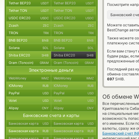
Tether BEP20
Tether BEP20
USDT
USDT
Посмотрите напр
Tether TON
Tether TON
USDT
USDT
Банковский сч
USDC ERC20
USDC ERC20
USDC
USDC
Можете оставит
Zcash
Zcash
ZEC
ZEC
BestChange авто
TRON
TRON
TRX
TRX
Также можете о
BNB BEP20
BNB BEP20
BNB
BNB
платежную систе
Solana
Solana
SOL
SOL
Если вам станут
Shiba ERC20
Shiba ERC20
SHIB
SHIB
будем рады, есл
предложенные об
Gram (Toncoin)
Gram (Toncoin)
GRAM
GRAM
Последний раз ку
Электронные деньги
обмена составл
WebMoney
WebMoney
WMZ
WMZ
697
SHIB.
ЮMoney
ЮMoney
RUB
RUB
PayPal
PayPal
USD
USD
Об обмене Wir
Volet
Volet
USD
USD
Все перечисленные 
Alipay
Alipay
CNY
CNY
Криптовалюта Сиба-
на специальные мет
Банковские счета и карты
возможность попас
его именем. Если 
Банковская карта
Банковская карта
USD
USD
валюты, сразу же о
Банковская карта
Банковская карта
RUB
RUB
Банковский счет IN
интересующий вас пу
Банковская карта
Банковская карта
EUR
EUR