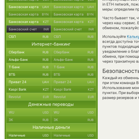
in ETH network, п
Банковская карта
Банковская карта
UAH
UAH
меры: определим пр
Банковская карта
Банковская карта
BYN
BYN
Часто бывает так, 
Банковская карта
Банковская карта
KZT
KZT
через наш сервис. 
обменом, пожалуйст
Банковский счет
Банковский счет
INR
INR
Используйте
Кальк
СБП
СБП
RUB
RUB
всегда доступна т
Интернет-банкинг
пунктов подходящий
уведомление о благ
Сбербанк
Сбербанк
RUB
RUB
обмена, при помощ
Альфа-Банк
Альфа-Банк
RUB
RUB
через транзитную в
Т-Банк
Т-Банк
RUB
RUB
Безопасност
ВТБ
ВТБ
RUB
RUB
Каждый из обменны
Приват 24
Приват 24
UAH
UAH
при этом команда 
Использование мон
Kaspi Bank
Kaspi Bank
KZT
KZT
пунктах. При выбор
Revolut
Revolut
EUR
EUR
размер резервов и 
Денежные переводы
WU
WU
USD
USD
ЗК
ЗК
RUB
RUB
Наличные деньги
Наличные
Наличные
USD
USD