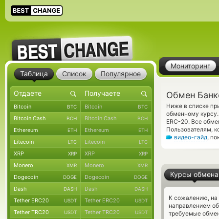
Мониторинг
Таблица
Список
Популярное
Обмен Банко
Ниже в списке пр
Bitcoin
Bitcoin
BTC
BTC
обменному курсу.
Bitcoin Cash
Bitcoin Cash
BCH
BCH
ERC-20. Все обме
Пользователям, к
Ethereum
Ethereum
ETH
ETH
видео-гайд
, п
Litecoin
Litecoin
LTC
LTC
XRP
XRP
XRP
XRP
Monero
Monero
XMR
XMR
Курсы обмена
Dogecoin
Dogecoin
DOGE
DOGE
Dash
Dash
DASH
DASH
К сожалению, на
Tether ERC20
Tether ERC20
USDT
USDT
направлением об
Tether TRC20
Tether TRC20
USDT
USDT
требуемые обмен