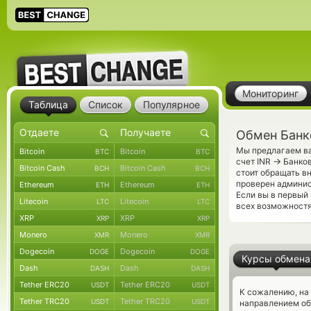
Мониторинг
Таблица
Список
Популярное
Обмен Банко
Мы предлагаем ва
Bitcoin
Bitcoin
BTC
BTC
→
счет INR
Банков
Bitcoin Cash
Bitcoin Cash
BCH
BCH
стоит обращать в
проверен админис
Ethereum
Ethereum
ETH
ETH
Если вы в первый
Litecoin
Litecoin
LTC
LTC
всех возможностя
XRP
XRP
XRP
XRP
Monero
Monero
XMR
XMR
Dogecoin
Dogecoin
DOGE
DOGE
Курсы обмена
Dash
Dash
DASH
DASH
Tether ERC20
Tether ERC20
USDT
USDT
К сожалению, на
Tether TRC20
Tether TRC20
USDT
USDT
направлением об