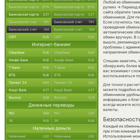
Любой из обменнико
→
Банковская карта
Банковская карта
рупиях
Перевод в
BYN
BYN
сайта обратите так
Банковская карта
Банковская карта
KZT
KZT
обменников. Для пе
Банковский счет
Банковский счет
Если случилось так
TRY
TRY
проведения обмена,
Банковский счет
Банковский счет
INR
INR
автоматические о
СБП
СБП
обмен вручную. В слу
RUB
RUB
вышло, рекомендуе
Интернет-банкинг
проблемы с админис
направления обмен
Сбербанк
Сбербанк
RUB
RUB
Альфа-Банк
Альфа-Банк
RUB
RUB
Спешим заметить, 
обнаружить более 
Т-Банк
Т-Банк
RUB
RUB
вас возникают слож
ВТБ
ВТБ
RUB
RUB
воспользоваться п
Приват 24
Приват 24
UAH
UAH
Для точного расчет
можете подробно и
Kaspi Bank
Kaspi Bank
KZT
KZT
обменников удобный
Revolut
Revolut
EUR
EUR
информацию о благо
Денежные переводы
всегда можете исп
валюты.
WU
WU
USD
USD
Безопасност
ЗК
ЗК
RUB
RUB
Каждый из обменны
Наличные деньги
при этом команда 
Использование мон
Наличные
Наличные
USD
USD