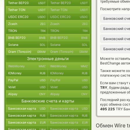
требуемые обмен
Tether BEP20
Tether BEP20
USDT
USDT
Посмотрите напр
Tether TON
Tether TON
USDT
USDT
USDC ERC20
USDC ERC20
USDC
USDC
Банковский сч
Zcash
Zcash
ZEC
ZEC
Банковский сч
TRON
TRON
TRX
TRX
BNB BEP20
BNB BEP20
BNB
BNB
Банковский сч
Solana
Solana
SOL
SOL
Банковский сч
Gram (Toncoin)
Gram (Toncoin)
GRAM
GRAM
Электронные деньги
Можете оставит
BestChange авто
WebMoney
WebMoney
WMZ
WMZ
Также можете о
ЮMoney
ЮMoney
RUB
RUB
платежную систе
PayPal
PayPal
USD
USD
Если вам станут
Volet
Volet
USD
USD
TRY
, будем рады
предложенные об
Alipay
Alipay
CNY
CNY
Последний раз ку
Банковские счета и карты
курс обмена сос
Банковская карта
Банковская карта
USD
USD
495 225
TRY Бан
Банковская карта
Банковская карта
RUB
RUB
Банковская карта
Банковская карта
EUR
EUR
Обмен Wire tr
Банковская карта
Банковская карта
UAH
UAH