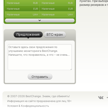
пунктах. При выбор
Наличные
Наличные
RUB
RUB
размер резервов и 
Наличные
Наличные
EUR
EUR
Наличные
Наличные
UAH
UAH
Предложения
BTC-кран
© 2007-2026 BestChange. Знаем, где обменять!
Информация на сайте предназначена для лиц 18+
Условия
&
Конфиденциальность